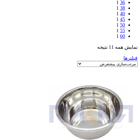
1
36
1
38
1
40
1
45
1
50
1
55
1
60
نمایش همه 11 نتیجه
فیلترها