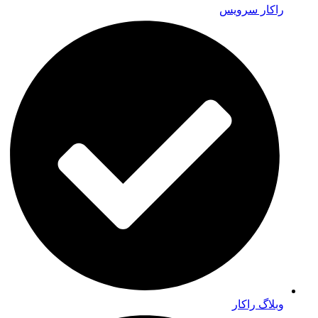
راکار سرویس
وبلاگ راکار