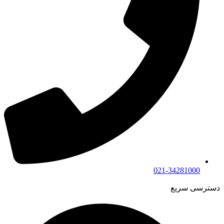
021-34281000
دسترسی سریع