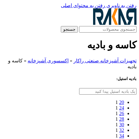
رفتن به ناوبری
رفتن به محتوای اصلی
جستجو
کاسه و بادیه
تجهیزات آشپزخانه صنعتی راکار
»
اکسسوری آشپزخانه
»
کاسه و
بادیه
باديه استيل:
1
20
1
24
1
26
1
28
1
30
1
32
1
34