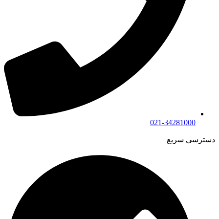
021-34281000
دسترسی سریع