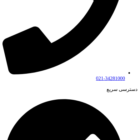
021-34281000
دسترسی سریع