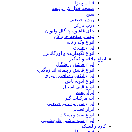
قالب پیتزا
صفحه خلال کن و تیغه
سیخ
زودپز صنعتی
درب بازکن
جای قاشق، چنگال ولیوان
تیغه و صفحه خرد کن
انواع وک و تابه
انواع همزن
انواع نگهدارنده و اورگانایزر
انواع ملاقه و کفگیر
انواع قاشق و چنگال
انواع قاشق و پیمانه اندازه‌گیری
انواع آبکش، صافی و توری
انواع ادویه پاش
انواع قیف استیل
ابزار پخت
آب مرکبات گیر
انواع شیر و شاور صنعتی
ابزار قصابی
انواع سبد و بسکت
انواع سبد ماشین ظرفشویی
کارد و لیسک
قیچی و کاتر