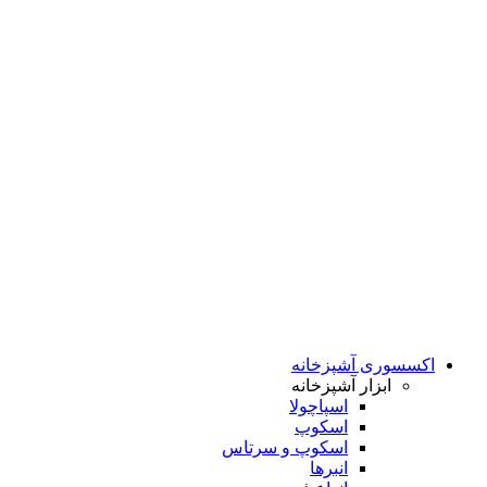
اکسسوری آشپزخانه
ابزار آشپزخانه
اسپاچولا
اسکوپ
اسکوپ و سرتاس
انبرها