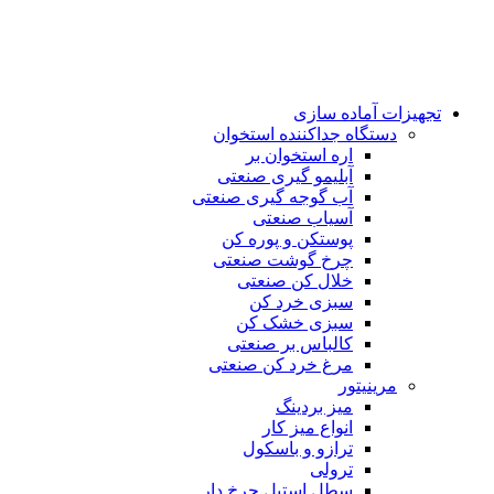
تجهیزات آماده سازی
دستگاه جداکننده استخوان
اره استخوان بر
آبلیمو گیری صنعتی
آب گوجه گیری صنعتی
آسیاب صنعتی
پوستکن و پوره کن
چرخ گوشت صنعتی
خلال کن صنعتی
سبزی خرد کن
سبزی خشک کن
کالباس بر صنعتی
مرغ خرد کن صنعتی
مرینیتور
میز بردینگ
انواع میز کار
ترازو و باسکول
ترولی
سطل استیل چرخ دار