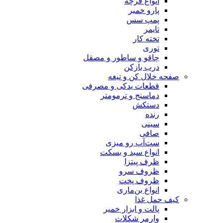
انواع فرچه
پارو خمیر
پمپ سس
تایمر
تخته کار
توری
چاقو و ساطور و مصقل
درب بازکن
صفحه خلال کن و تیغه
قطعات یدکی و مصرفی
دماسنج و ترمومتر
دستکش
رنده
سینی
صافی
ست‌آپ رو میزی
انواع سبد و بسکت
ظرف پیتزا
ظروف سرو
ظروف پخت
انواع بن‌ماری
کیف حمل غذا
پالت و ابزار خمیر
وارمر شکلات