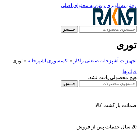
رفتن به ناوبری
رفتن به محتوای اصلی
جستجو
توری
تجهیزات آشپزخانه صنعتی راکار
»
اکسسوری آشپزخانه
»
توری
فیلترها
هیچ محصولی یافت نشد.
جستجو
ضمانت بازگشت کالا
20 سال خدمات پس از فروش