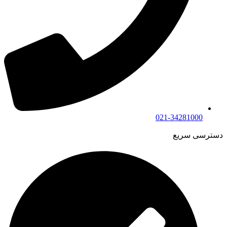
021-34281000
دسترسی سریع