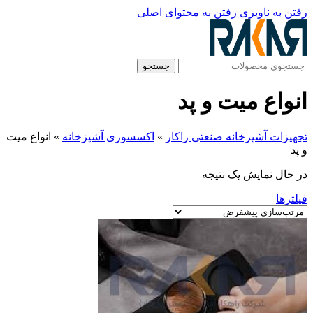
رفتن به ناوبری
رفتن به محتوای اصلی
جستجو
انواع میت و پد
تجهیزات آشپزخانه صنعتی راکار
»
اکسسوری آشپزخانه
»
انواع میت
و پد
در حال نمایش یک نتیجه
فیلترها