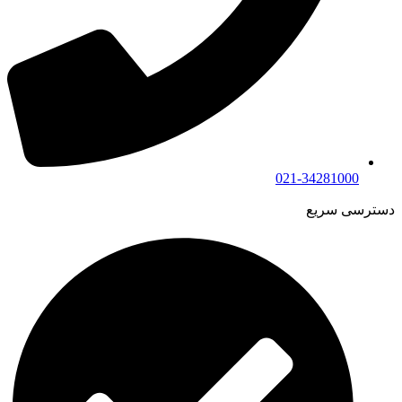
021-34281000
دسترسی سریع