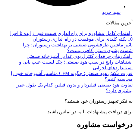
سبد خرید
آخرین مقالات
راهنمای کامل مشاوره برای راه اندازی فست فود از ایده تا اجرا
10 نکته کلیدی برای موفقیت در راه اندازی رستوران
تاثیر ماشین ظرفشویی صنعتی بر بهداشت رستوران؛ چرا
شست‌وشوی دستی کافی نیست؟
راهکارهای حرفه‌ای کنترل بوی غذا در آشپزخانه صنعتی
اشتباهات رایج در نصب هود صنعتی؛ چک لیست عیب یابی و
استانداردهای اجرایی
قدرت مکش هود صنعتی؛ چگونه CFM مناسب آشپزخانه خود را
محاسبه کنیم؟
تفاوت هود صنعتی فیلتردار و بدون فیلتر، کدام یک طول عمر
بیشتری دارد؟
به فکر تجهیز رستوران خود هستید؟
برای دریافت پیشنهادات با ما در تماس باشید.
درخواست مشاوره