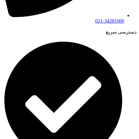
021-34281000
دسترسی سریع