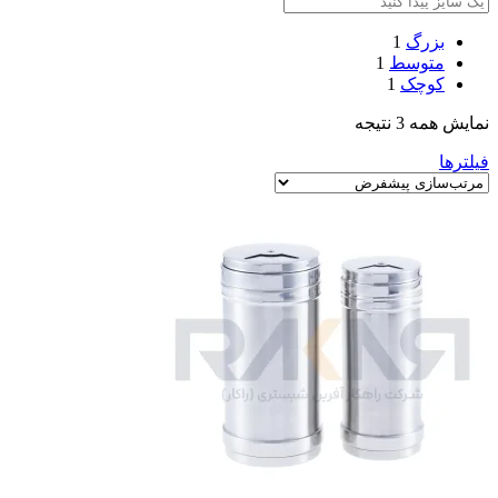
بزرگ
1
متوسط
1
کوچک
1
نمایش همه 3 نتیجه
فیلترها