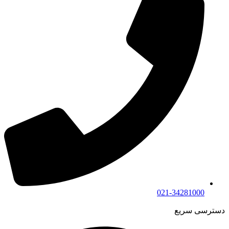
021-34281000
دسترسی سریع