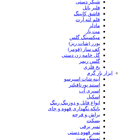
شیکر دستی
فلیر باتل
قاشق کاپینگ
قلم لته آرت
مادلر
مت بار
میکسینگ گلس
پورر (شات ریز)
کف ساز (فومر)
گل خامه زن دستی
گلس ریمر
یخ فلزی
ابزار بار گرم
آینه شات اسپرسو
استند پورتافیلتر
اسپری آب
اسکیل
انواع فانل و دوزینگ رینگ
بانکه نگهداری قهوه و چای
براش و فرچه
بسکت
تمپر برقی
تمپر قهوه دستی
تمپینگ میت