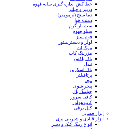
خط کش اندازه گیری سابه قهوه
دریپر و فیلتر
دما سنج (ترمومتر)
دمنده هوا
ست بار گرم
سیلو قهوه
فوم ساز
لولر و دیستریبیتور
موکاپات
مژرینگ کاپ
ناک باکس
نیدل
پاک اسکرین
پرتافیلتر
پیچر
پیچر شوی
چیلینگ بال
کافی سرور
کاپ هولدر
کتل برقی
ابزار قصابی
ابزار قنادی و شیرینی پزی
انواع رینگ کیک و دسر