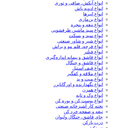
انواع آبکش، صافی و توری
انواع ادویه پاش
انواع انبرها
انواع بن‌ماری
انواع تیغه و پنجره
انواع سبد ماشین ظرفشویی
انواع سبد و بسکت
انواع شیر و شاور صنعتی
انواع فرچه، قلم مو و براش
انواع فیلتر
انواع قاشق و پیمانه اندازه‌گیری
انواع قاشق و چنگال
انواع قیف استیل
انواع ملاقه و کفگیر
انواع میت و پد
انواع نگهدارنده و اورگانایزر
انواع همزن
انواع وک و تابه
انواع پوست کن و پوره کن
تخته کار آشپزخانه صنعتی
تیغه و صفحه خرد کن
جای قاشق، چنگال ولیوان
درب بازکن
دستکش