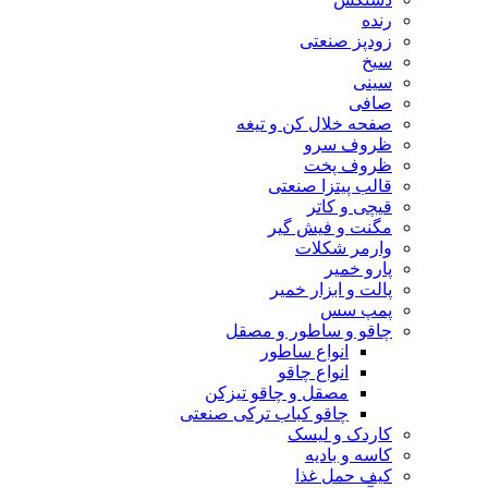
رنده
زودپز صنعتی
سیخ
سینی
صافی
صفحه خلال کن و تیغه
ظروف سرو
ظروف پخت
قالب پیتزا صنعتی
قیچی و کاتر
مگنت و فیش گیر
وارمر شکلات
پارو خمیر
پالت و ابزار خمیر
پمپ سس
چاقو و ساطور و مصقل
انواع ساطور
انواع چاقو
مصقل و چاقو تیزکن
چاقو کباب ترکی صنعتی
کاردک و لیسک
کاسه و بادیه
کیف حمل غذا