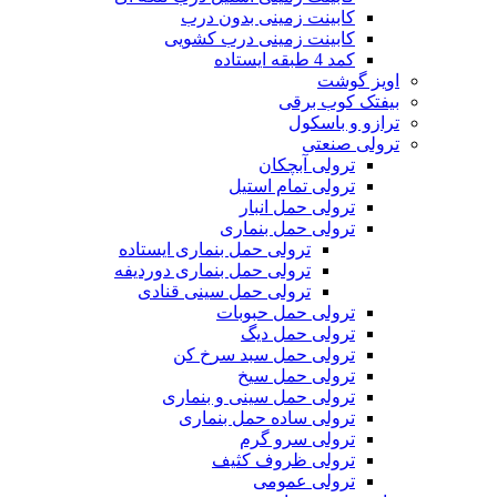
کابینت زمینی بدون درب
کابینت زمینی درب کشویی
کمد 4 طبقه ایستاده
اویز گوشت
بیفتک کوب برقی
ترازو و باسکول
ترولی صنعتی
ترولی آبچکان
ترولی تمام استیل
ترولی حمل انبار
ترولی حمل بنماری
ترولی حمل بنماری ایستاده
ترولی حمل بنماری دوردیفه
ترولی حمل سینی قنادی
ترولی حمل حبوبات
ترولی حمل دیگ
ترولی حمل سبد سرخ کن
ترولی حمل سیخ
ترولی حمل سینی و بنماری
ترولی ساده حمل بنماری
ترولی سرو گرم
ترولی ظروف کثیف
ترولی عمومی