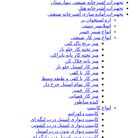
تجهیزات آشپزخانه صنعتی بیمارستان
تجهیزات آشپزخانه هتل
تجهیزات آماده سازی آشپزخانه صنعتی
اره استخوان بر
اسلایسر دستی
انواع شیتر خمیر
انواع میز کار صنعتی
میز برنج پاک کنی
میز تخته کار جلو باز
میز تخته کار پایه پاتراکی
میز پایه خلال کن
میز کار استیل جلو باز
میز کار با کفی
میز کار با کفی و طبقه وسط
میز کار تمام استیل چرخ دار
میز کار خمیر
میز کار قصابی
کنده ساطور
انواع کابینت
کابینت دکوراتیو
کابینت دیواری استیل درب لنگه ای
کابینت دیواری استیل درب کشویی
کابینت دیواری بدون درب استیل
کابینت زمینی استیل درب لنگه ای