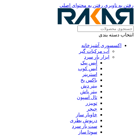
رفتن به ناوبری
رفتن به محتوای اصلی
انتخاب دسته بندی
اکسسوری آشپزخانه
آب مرکبات گیر
ابزار بار سرد
آیس پیک
آیس کوپ
استرینر
باکس یخ
بیتر دش
بیتر پاش
تال اسپون
توییزر
جیجر
خاویار ساز
درپوش بطری
ست بار سرد
سودا ساز