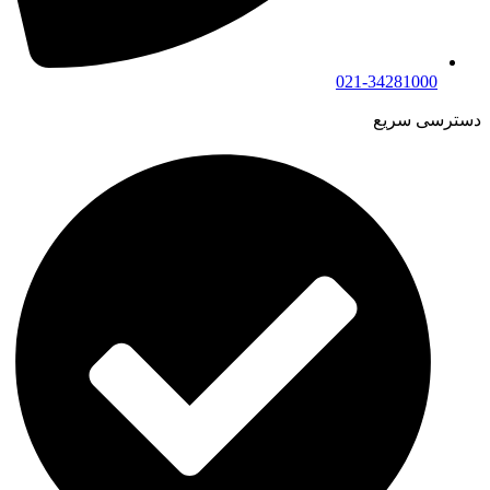
021-34281000
دسترسی سریع