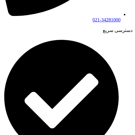
021-34281000
دسترسی سریع