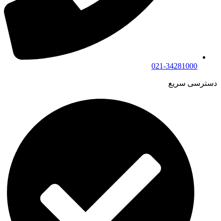
021-34281000
دسترسی سریع