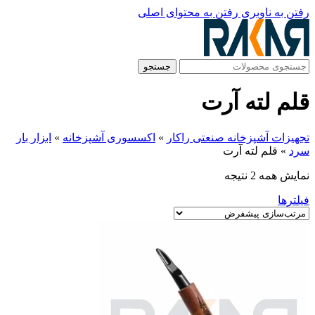
رفتن به ناوبری
رفتن به محتوای اصلی
جستجو
قلم لته آرت
تجهیزات آشپزخانه صنعتی راکار
»
اکسسوری آشپزخانه
»
ابزار بار
سرد
»
قلم لته آرت
نمایش همه 2 نتیجه
فیلترها