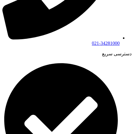
021-34281000
دسترسی سریع