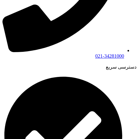
021-34281000
دسترسی سریع