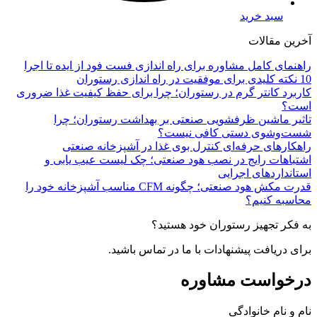
سبد خرید
آخرین مقالات
راهنمای کامل مشاوره برای راه اندازی فست فود از ایده تا اجرا
10 نکته کلیدی برای موفقیت در راه اندازی رستوران
کاربرد کانتر گرم در رستوران؛ چرا برای حفظ کیفیت غذا ضروری
است؟
تاثیر ماشین ظرفشویی صنعتی بر بهداشت رستوران؛ چرا
شست‌وشوی دستی کافی نیست؟
راهکارهای حرفه‌ای کنترل بوی غذا در آشپزخانه صنعتی
اشتباهات رایج در نصب هود صنعتی؛ چک لیست عیب یابی و
استانداردهای اجرایی
قدرت مکش هود صنعتی؛ چگونه CFM مناسب آشپزخانه خود را
محاسبه کنیم؟
به فکر تجهیز رستوران خود هستید؟
برای دریافت پیشنهادات با ما در تماس باشید.
درخواست مشاوره
نام و نام خانوادگی