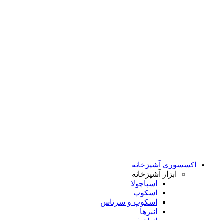
اکسسوری آشپزخانه
ابزار آشپزخانه
اسپاچولا
اسکوپ
اسکوپ و سرتاس
انبرها