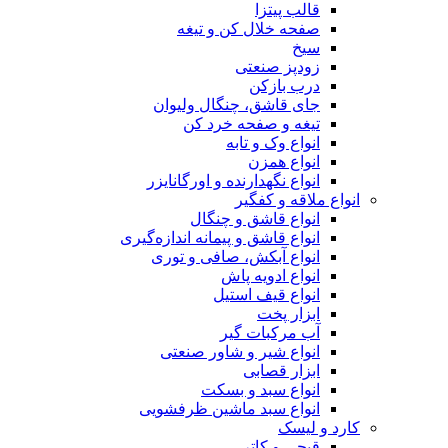
قالب پیتزا
صفحه خلال کن و تیغه
سیخ
زودپز صنعتی
درب بازکن
جای قاشق، چنگال ولیوان
تیغه و صفحه خرد کن
انواع وک و تابه
انواع همزن
انواع نگهدارنده و اورگانایزر
انواع ملاقه و کفگیر
انواع قاشق و چنگال
انواع قاشق و پیمانه اندازه‌گیری
انواع آبکش، صافی و توری
انواع ادویه پاش
انواع قیف استیل
ابزار پخت
آب مرکبات گیر
انواع شیر و شاور صنعتی
ابزار قصابی
انواع سبد و بسکت
انواع سبد ماشین ظرفشویی
کارد و لیسک
قیچی و کاتر