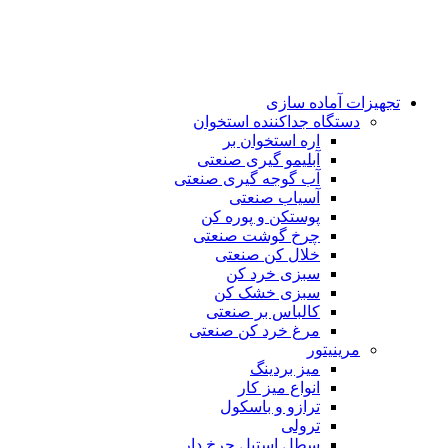
تجهیزات آماده سازی
دستگاه جداکننده استخوان
اره استخوان بر
آبلیمو گیری صنعتی
آب گوجه گیری صنعتی
آسیاب صنعتی
پوستکن و پوره کن
چرخ گوشت صنعتی
خلال کن صنعتی
سبزی خرد کن
سبزی خشک کن
کالباس بر صنعتی
مرغ خرد کن صنعتی
مرینیتور
میز بردینگ
انواع میز کار
ترازو و باسکول
ترولی
سطل استیل چرخ دار