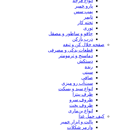
انواع فرچه
پارو خمیر
پمپ سس
تایمر
تخته کار
توری
چاقو و ساطور و مصقل
درب بازکن
صفحه خلال کن و تیغه
قطعات یدکی و مصرفی
دماسنج و ترمومتر
دستکش
رنده
سینی
صافی
ست‌آپ رو میزی
انواع سبد و بسکت
ظرف پیتزا
ظروف سرو
ظروف پخت
انواع بن‌ماری
کیف حمل غذا
پالت و ابزار خمیر
وارمر شکلات