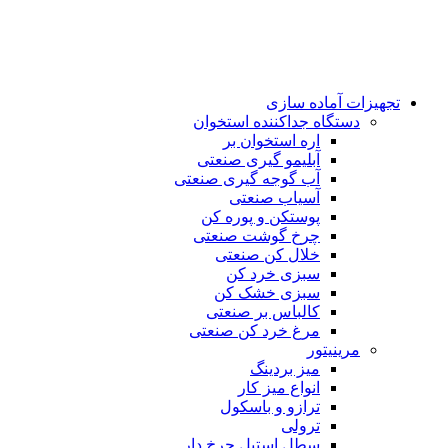
تجهیزات آماده سازی
دستگاه جداکننده استخوان
اره استخوان بر
آبلیمو گیری صنعتی
آب گوجه گیری صنعتی
آسیاب صنعتی
پوستکن و پوره کن
چرخ گوشت صنعتی
خلال کن صنعتی
سبزی خرد کن
سبزی خشک کن
کالباس بر صنعتی
مرغ خرد کن صنعتی
مرینیتور
میز بردینگ
انواع میز کار
ترازو و باسکول
ترولی
سطل استیل چرخ دار