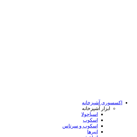
اکسسوری آشپزخانه
ابزار آشپزخانه
اسپاچولا
اسکوپ
اسکوپ و سرتاس
انبرها