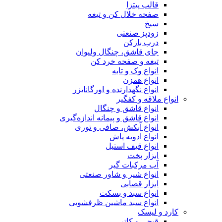
قالب پیتزا
صفحه خلال کن و تیغه
سیخ
زودپز صنعتی
درب بازکن
جای قاشق، چنگال ولیوان
تیغه و صفحه خرد کن
انواع وک و تابه
انواع همزن
انواع نگهدارنده و اورگانایزر
انواع ملاقه و کفگیر
انواع قاشق و چنگال
انواع قاشق و پیمانه اندازه‌گیری
انواع آبکش، صافی و توری
انواع ادویه پاش
انواع قیف استیل
ابزار پخت
آب مرکبات گیر
انواع شیر و شاور صنعتی
ابزار قصابی
انواع سبد و بسکت
انواع سبد ماشین ظرفشویی
کارد و لیسک
قیچی و کاتر