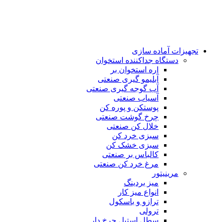
تجهیزات آماده سازی
دستگاه جداکننده استخوان
اره استخوان بر
آبلیمو گیری صنعتی
آب گوجه گیری صنعتی
آسیاب صنعتی
پوستکن و پوره کن
چرخ گوشت صنعتی
خلال کن صنعتی
سبزی خرد کن
سبزی خشک کن
کالباس بر صنعتی
مرغ خرد کن صنعتی
مرینیتور
میز بردینگ
انواع میز کار
ترازو و باسکول
ترولی
سطل استیل چرخ دار