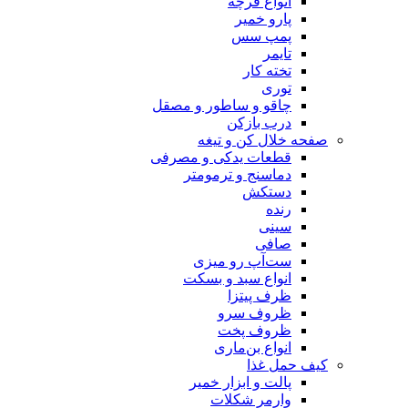
انواع فرچه
پارو خمیر
پمپ سس
تایمر
تخته کار
توری
چاقو و ساطور و مصقل
درب بازکن
صفحه خلال کن و تیغه
قطعات یدکی و مصرفی
دماسنج و ترمومتر
دستکش
رنده
سینی
صافی
ست‌آپ رو میزی
انواع سبد و بسکت
ظرف پیتزا
ظروف سرو
ظروف پخت
انواع بن‌ماری
کیف حمل غذا
پالت و ابزار خمیر
وارمر شکلات