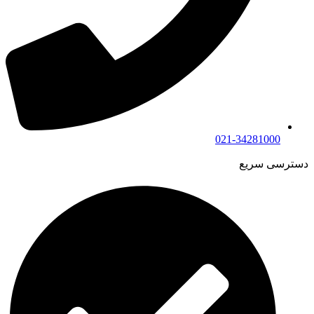
021-34281000
دسترسی سریع