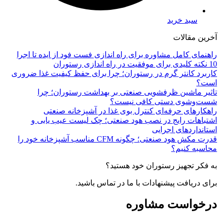
سبد خرید
آخرین مقالات
راهنمای کامل مشاوره برای راه اندازی فست فود از ایده تا اجرا
10 نکته کلیدی برای موفقیت در راه اندازی رستوران
کاربرد کانتر گرم در رستوران؛ چرا برای حفظ کیفیت غذا ضروری
است؟
تاثیر ماشین ظرفشویی صنعتی بر بهداشت رستوران؛ چرا
شست‌وشوی دستی کافی نیست؟
راهکارهای حرفه‌ای کنترل بوی غذا در آشپزخانه صنعتی
اشتباهات رایج در نصب هود صنعتی؛ چک لیست عیب یابی و
استانداردهای اجرایی
قدرت مکش هود صنعتی؛ چگونه CFM مناسب آشپزخانه خود را
محاسبه کنیم؟
به فکر تجهیز رستوران خود هستید؟
برای دریافت پیشنهادات با ما در تماس باشید.
درخواست مشاوره