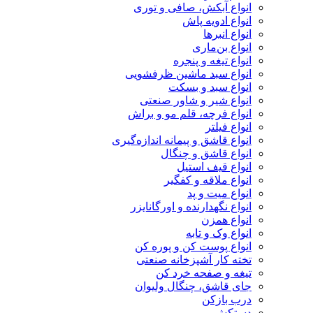
انواع آبکش، صافی و توری
انواع ادویه پاش
انواع انبرها
انواع بن‌ماری
انواع تیغه و پنجره
انواع سبد ماشین ظرفشویی
انواع سبد و بسکت
انواع شیر و شاور صنعتی
انواع فرچه، قلم مو و براش
انواع فیلتر
انواع قاشق و پیمانه اندازه‌گیری
انواع قاشق و چنگال
انواع قیف استیل
انواع ملاقه و کفگیر
انواع میت و پد
انواع نگهدارنده و اورگانایزر
انواع همزن
انواع وک و تابه
انواع پوست کن و پوره کن
تخته کار آشپزخانه صنعتی
تیغه و صفحه خرد کن
جای قاشق، چنگال ولیوان
درب بازکن
دستکش