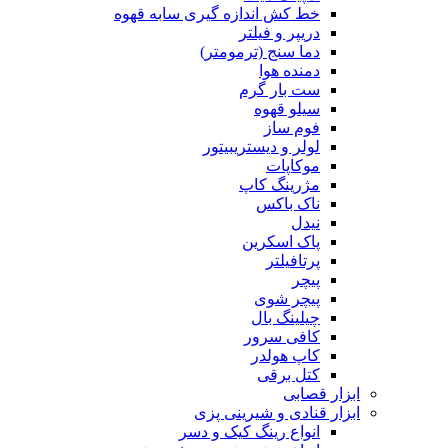
خط کش اندازه گیری سابه قهوه
دریپر و فیلتر
دما سنج (ترمومتر)
دمنده هوا
ست بار گرم
سیلو قهوه
فوم ساز
لولر و دیستریبیتور
موکاپات
مژرینگ کاپ
ناک باکس
نیدل
پاک اسکرین
پرتافیلتر
پیچر
پیچر شوی
چیلینگ بال
کافی سرور
کاپ هولدر
کتل برقی
ابزار قصابی
ابزار قنادی و شیرینی پزی
انواع رینگ کیک و دسر