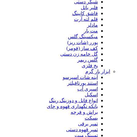
شیکر دستی
فلیر باتل
قاشق کاپینگ
قلم لته آرت
مادلر
مت بار
میکسینگ گلس
پورر (شات ریز)
کف ساز (فومر)
گل خامه زن دستی
گلس ریمر
یخ فلزی
ابزار بار گرم
آینه شات اسپرسو
استند پورتافیلتر
اسپری آب
اسکیل
انواع فانل و دوزینگ رینگ
بانکه نگهداری قهوه و چای
براش و فرچه
بسکت
تمپر برقی
تمپر قهوه دستی
تمپینگ میت