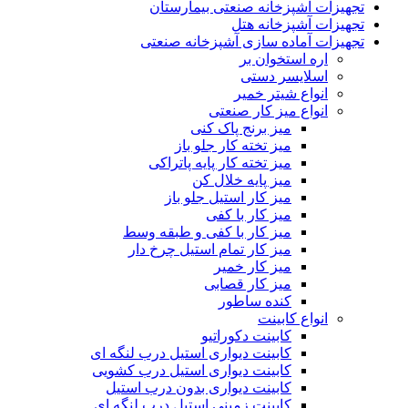
تجهیزات آشپزخانه صنعتی بیمارستان
تجهیزات آشپزخانه هتل
تجهیزات آماده سازی آشپزخانه صنعتی
اره استخوان بر
اسلایسر دستی
انواع شیتر خمیر
انواع میز کار صنعتی
میز برنج پاک کنی
میز تخته کار جلو باز
میز تخته کار پایه پاتراکی
میز پایه خلال کن
میز کار استیل جلو باز
میز کار با کفی
میز کار با کفی و طبقه وسط
میز کار تمام استیل چرخ دار
میز کار خمیر
میز کار قصابی
کنده ساطور
انواع کابینت
کابینت دکوراتیو
کابینت دیواری استیل درب لنگه ای
کابینت دیواری استیل درب کشویی
کابینت دیواری بدون درب استیل
کابینت زمینی استیل درب لنگه ای