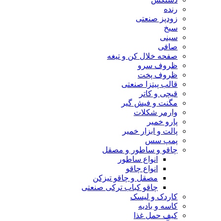
رنده
زودپز صنعتی
سیخ
سینی
صافی
صفحه خلال کن و تیغه
ظروف سرو
ظروف پخت
قالب پیتزا صنعتی
قیچی و کاتر
مگنت و فیش گیر
وارمر شکلات
پارو خمیر
پالت و ابزار خمیر
پمپ سس
چاقو و ساطور و مصقل
انواع ساطور
انواع چاقو
مصقل و چاقو تیزکن
چاقو کباب ترکی صنعتی
کاردک و لیسک
کاسه و بادیه
کیف حمل غذا