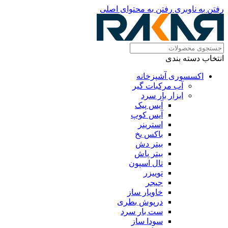
رفتن به ناوبری
رفتن به محتوای اصلی
انتخاب دسته بندی
اکسسوری آشپزخانه
آب مرکبات گیر
ابزار بار سرد
آیس پیک
آیس کوپ
استرینر
باکس یخ
بیتر دش
بیتر پاش
تال اسپون
توییزر
جیجر
خاویار ساز
درپوش بطری
ست بار سرد
سودا ساز