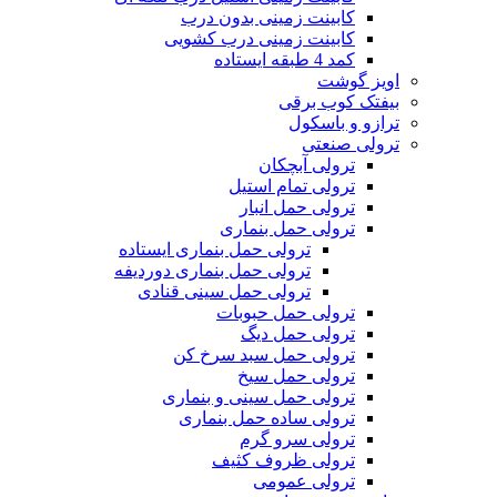
کابینت زمینی بدون درب
کابینت زمینی درب کشویی
کمد 4 طبقه ایستاده
اویز گوشت
بیفتک کوب برقی
ترازو و باسکول
ترولی صنعتی
ترولی آبچکان
ترولی تمام استیل
ترولی حمل انبار
ترولی حمل بنماری
ترولی حمل بنماری ایستاده
ترولی حمل بنماری دوردیفه
ترولی حمل سینی قنادی
ترولی حمل حبوبات
ترولی حمل دیگ
ترولی حمل سبد سرخ کن
ترولی حمل سیخ
ترولی حمل سینی و بنماری
ترولی ساده حمل بنماری
ترولی سرو گرم
ترولی ظروف کثیف
ترولی عمومی