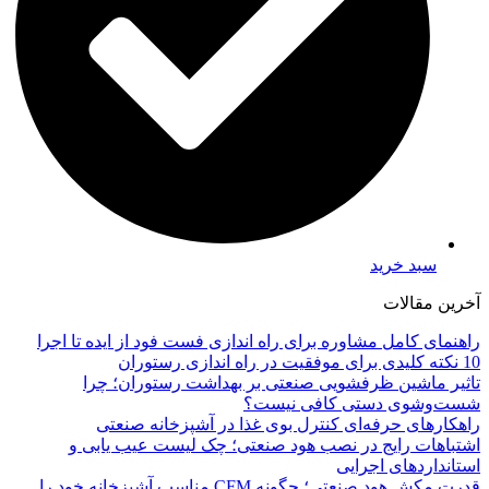
سبد خرید
آخرین مقالات
راهنمای کامل مشاوره برای راه اندازی فست فود از ایده تا اجرا
10 نکته کلیدی برای موفقیت در راه اندازی رستوران
تاثیر ماشین ظرفشویی صنعتی بر بهداشت رستوران؛ چرا
شست‌وشوی دستی کافی نیست؟
راهکارهای حرفه‌ای کنترل بوی غذا در آشپزخانه صنعتی
اشتباهات رایج در نصب هود صنعتی؛ چک لیست عیب یابی و
استانداردهای اجرایی
قدرت مکش هود صنعتی؛ چگونه CFM مناسب آشپزخانه خود را