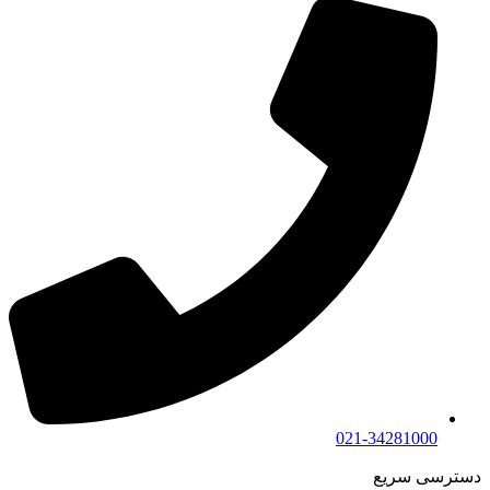
021-34281000
دسترسی سریع