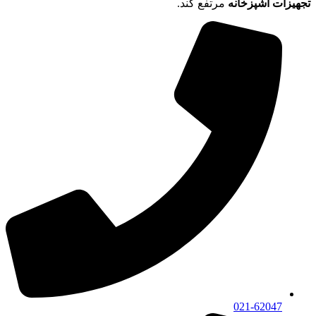
تجهیزات آشپزخانه
مرتفع کند.
021-62047