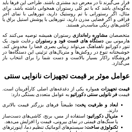
قرار می‌گیرند تا در معرض دید مشتری باشند. طراحی این فرها باید
به‌گونه‌ای باشد که با تم کلی رستوران همخوانی داشته باشد. برای
مثال، اگر رستورانی با تم روستیک دارید، تنورهایی با نمای آجر
قزاقی و اگر فضایی مدرن دارید، تنورهایی با پوشش استیل براق یا
کاشی‌های رنگی مناسب‌تر هستند.
متخصصان
مشاوره راه‌اندازی
رستوران همیشه توصیه می‌کنند که
هارمونی بین
دستگاه های فست فود و رستوران
رعایت شود. یک
تنور دکوراتیو ناهماهنگ می‌تواند زیبایی بصری فضا را مخدوش کند.
خوشبختانه تنوع در روکش‌ها و متریال‌های تزئینی این دستگاه‌ها در
فروشگاه راکار بسیار بالاست و دست شما را برای انتخاب باز
می‌گذارد.
عوامل موثر بر قیمت تجهیزات نانوایی سنتی
قیمت تجهیزات
همواره یکی از دغدغه‌های اصلی کارآفرینان است.
قیمت
فر نانوایی سنتی دکوراتیو
به عوامل متعددی بستگی دارد:
ابعاد و ظرفیت پخت:
طبیعتاً فرهای بزرگتر قیمت بالاتری
دارند.
متریال دکوراتیو:
استفاده از مس، برنج، کاشی‌های دست‌ساز
یا سنگ‌های قیمتی در نمای بیرونی، قیمت را افزایش می‌دهد.
تکنولوژی ساخت:
سیستم‌های اتوماتیک تنظیم دما، اینورترهای