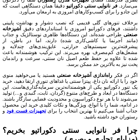
می‌سازد.
فر نانوایی سنتی دکوراتیو
دقیقاً همان دستگاهی است که
این جادو را برای کسب‌وکارهای امروزی به ارمغان می‌آورد.
برخلاف تنورهای گلی قدیمی که نصب دشوار و بهداشت پایینی
داشتند، فرهای دکوراتیو امروزی با استانداردهای دقیق
آشپزخانه
صنعتی
طراحی شده‌اند. این دستگاه‌ها ظاهری نوستالژیک و جذاب
(مانند آجرنما یا کاشی‌کاری شده) دارند، اما در باطن، از
پیشرفته‌ترین سیستم‌های حرارتی، عایق‌بندی‌های چندلایه و
مشعل‌های کم‌مصرف بهره می‌برند. این ترکیب هوشمندانه باعث
شده تا علاوه بر حفظ طعم اصیل نان سنتی، سرعت و راندمان
پخت نیز به بالاترین حد ممکن برسد.
اگر در فکر
راه‌اندازی آشپزخانه صنعتی
هستید یا می‌خواهید منوی
خود را با ارائه نان داغ، پیتزا سنتی یا غذاهای تنوری ارتقا دهید، خرید
یک تنور دکوراتیو یکی از هوشمندانه‌ترین سرمایه‌گذاری‌هاست. این
دستگاه‌ها در ابعاد و طرح‌های متنوع (گردان، ثابت، گنبدی و…) تولید
می‌شوند تا با هر نوع دکوراسیون و محدودیت فضایی سازگار باشند.
در ادامه، شما را با انواع، ویژگی‌ها و نکات کلیدی خرید این محصول
جذاب آشنا می‌کنیم تا بهترین انتخاب را برای
تجهیزات فست فود
و
رستوران خود داشته باشید.
چرا فر نانوایی سنتی دکوراتیو بخریم؟
(مزایای تجاری و بصری)