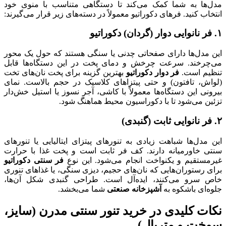
مدل‌ها به شما کمک می‌کند تا دستگاهی متناسب با منوی خود
انتخاب کنید. فرهای دکوراتیو معمولاً در دسته‌های زیر قرار می‌گیرند:
۱.
فر نانوایی دوار (گردان) دکوراتیو
این مدل‌ها دارای صفحاتی چدنی یا سنگی هستند که حول یک محور
می‌چرخند. سرعت چرخش و دمای پخت در این دستگاه‌ها قابل
تنظیم است.
فر دوار دکوراتیو
بهترین گزینه برای پخت نان‌های تخت
(لواش، تافتون) و حتی پیتزاهای کلاسیک در حجم بالاست. نمای
بیرونی این دستگاه‌ها معمولاً با کاشی، آجر نسوز یا استیل خش‌دار
تزئین می‌شود تا با دکوراسیون محیط هماهنگ شود.
۲.
فر نانوایی ثابت (گنبدی)
این مدل‌ها شباهت زیادی به تنورهای پیتزای ایتالیایی یا تنورهای
سنتی خاورمیانه دارند. کف فر ثابت است و پخت غذا با حرارت
غیرمستقیم و یکنواخت انجام می‌شود. این نوع
فر سنتی دکوراتیو
برای رستوران‌هایی که نان‌های حجیم، دیزی سنگی، یا غذاهای تنوری
خاص سرو می‌کنند، ایده‌آل است. طراحی گنبدی شکل آن‌ها،
جلوه‌ای باشکوه به
آشپزخانه صنعتی
شما می‌بخشد.
نکات کلیدی در خرید تنور سنتی مدرن (سایز،
سوخت و متریال)