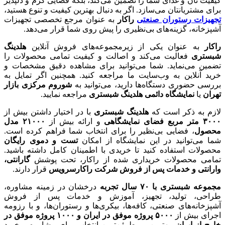
کیفیت نان و غذای شما را تضمین می‌کند، بلکه فضایی گرم و دلپذیر
برای مشتریانتان می‌سازد. اگر به دنبال بهترین کیفیت و تنوع هستید،
تجهیزات رستوران صنعتی
راکار
به عنوان مرجع تخصصی تجهیزات
آشپزخانه، گزینه‌های بی‌نظیری را پیش روی شما قرار می‌دهد.
راکار
به عنوان یکی از زیرمجموعه‌های فروش آنلاین
هلدینگ
شبستری
فعالیت می‌کند و اصالت و کیفیت تمامی محصولات را
تضمین می‌نماید. شما می‌توانید برای مشاهده دقیق مشخصات و
خرید آنلاین به وب‌سایت ما مراجعه کنید. همچنین اگر تمایل به
بررسی حضوری دستگاه‌ها دارید، می‌توانید به
شوروم مرکزی بازار
تهران
یا
نمایشگاه دائمی هلدینگ شبستری
مراجعه نمایید.
لازم به ذکر است که
هلدینگ شبستری
با در اختیار داشتن بیش از
۳۰۰۰
متر مربع فضای نمایشگاهی
و ارائه بیش از
۲۱۰۰۰
مدل
محصول
، فضایی بی‌نظیر را برای انتخاب شما فراهم کرده است.
شما می‌توانید در این نمایشگاه از امکان
تست و دموی رایگان
محصولات استفاده کنید تا خریدی با اطمینان کامل داشته باشید.
تمامی محصولات خریداری شده از راکار، تحت پوشش
گارانتی،
وارانتی و خدمات پس از فروش شرکت راکارسرویس
قرار دارند.
مجموعه شبستری با
۷۰
سال تجربه
درخشان در زمینه مشاوره،
طراحی، تولید، تجهیز، آموزش و خدمات پس از فروش
آشپزخانه‌های صنعتی، کافه‌ها، بیکری‌ها و رستوران‌ها، و با رزومه
اجرای بیش از
۵۰۰۰
پروژه موفق در ایران و
۱۰۰۰
پروژه موفق در
خارج از ایران
، بهترین و مطمئن‌ترین انتخاب برای مشاوره و خرید