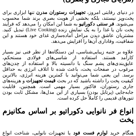
در دنیای رقابتی امروز،
تجهیزات رستوران مدرن
تنها ابزاری برای
پخت‌وپز نیستند، بلکه بخشی از هویت بصری برند شما محسوب
می‌شوند.
فر سنتی دکوراتیو
به شما این امکان را می‌دهد که فرآیند
پخت نان یا غذا را به یک نمایش زنده (Live Cooking) تبدیل کنید.
مشتریان عاشق دیدن مراحل آماده‌سازی غذای خود هستند و این
شفافیت، وفاداری آن‌ها را افزایش می‌دهد.
علاوه بر جنبه زیبایی‌شناسی، این دستگاه‌ها از نظر فنی نیز بسیار
کارآمد هستند. استفاده از شاسی‌های فولادی مستحکم،
عایق‌بندی‌های پشم سنگ با دانسیته بالا و استفاده از چدن‌های
مرغوب در صفحات پخت، باعث شده تا اتلاف انرژی به حداقل
برسد. این یعنی شما می‌توانید با کمترین هزینه انرژی، بالاترین
کیفیت پخت را داشته باشید که در بحث
قیمت تجهیزات
و هزینه‌های
جاری رستوران، فاکتور بسیار مهمی است. همچنین، قابلیت
جابه‌جایی (پرتابل بودن) بسیاری از این مدل‌ها، مشکل ثابت بودن
تنورهای قدیمی را کاملاً حل کرده است.
انواع فر نانوایی دکوراتیو بر اساس مکانیزم
پخت
هنگام خرید
لوازم فست فود
یا تجهیزات نانوایی، شناخت انواع