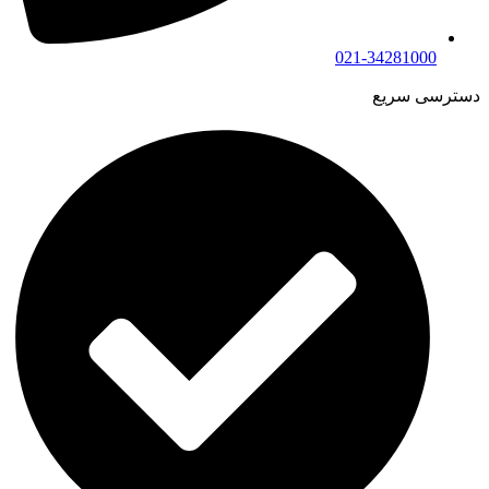
021-34281000
دسترسی سریع