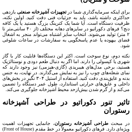
برای اینکه سرمایه‌گذاری شما در
تجهیزات آشپزخانه صنعتی
بازدهی
حداکثری داشته باشد، باید به جزئیات فنی دقت کنید. اولین نکته،
ظرفیت دستگاه است. آیا شما یک کترینگ بزرگ هستید یا یک کافه
دنج؟ فرهای دکوراتیو در سایزهای دهانه مختلف (از ۴۰ سانتی‌متر تا
۲ متر) تولید می‌شوند. انتخاب سایز اشتباه می‌تواند منجر به اشغال
فضای بیهوده یا عدم پاسخگویی به سفارشات در ساعات شلوغی
شود.
نکته دوم، نوع سوخت است. اکثر این دستگاه‌ها قابلیت کار با گاز
شهری یا کپسولی را دارند. اما اگر به دنبال طعم دودی و نوستالژیک
هستید، برخی مدل‌های هیبریدی (گازی-هیزمی) نیز وجود دارند که
نمای شعله‌های چوب را نیز به نمایش می‌گذارند. در نهایت، به جنس
بدنه و عایق‌بندی دقت کنید. استفاده از استیل ۳۰۴ نگیر در بخش‌های
داخلی و عایق‌های حرارتی استاندارد، طول عمر دستگاه را تضمین
می‌کند و از گرم شدن بیش‌ازحد محیط آشپزخانه جلوگیری می‌کند.
تاثیر تنور دکوراتیو در طراحی آشپزخانه
رستوران
در مبحث
طراحی آشپزخانه رستوران
، جانمایی تجهیزات اهمیت
ویژه‌ای دارد. فرهای دکوراتیو معمولاً در خط مقدم (Front of House)