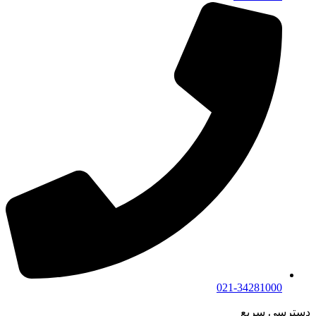
021-34281000
دسترسی سریع