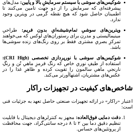
شوکیس‌های سوشی با سیستم سرمایشِ بالا و پایین:
مدل‌های
پیشرفته‌ای که سرمایش را از دو جهت تامین می‌کنند تا
اطمینان حاصل شود که هیچ نقطه گرمی در ویترین وجود
ندارد.
ویترین‌های سوشیِ تمام‌شیشه‌ایِ بدون فریم:
طراحیِ
مینیمالیستی و مدرن برای رستوران‌های لوکس که می‌خواهند
تمرکزِ بصریِ مشتری فقط بر روی رنگ‌های زنده سوشی‌ها
باشد.
شوکیس‌های سوشی با نورپردازی تخصصی (CRI High):
استفاده از طیفِ نوریِ خاص که رنگ قرمزِ ماهیِ تُن و رنگِ
نارنجیِ ماهیِ سالمون را تقویت کرده و ظاهرِ غذا را در
عکس‌های مشتریان، اشتهاآورتر می‌کند.
شاخص‌های کیفیت در تجهیزات راکار
اعتبار «راکار» در ارائه تجهیزات صنعتی حاصل تعهد به جزئیات فنی
است:
دقت دمایی فوق‌العاده:
مجهز به کنترلرهای دیجیتال با قابلیت
تنظیم دقیق دما بین ۲ تا ۸ درجه سانتی‌گراد، جهت محافظت
از پروتئین‌های حساس.