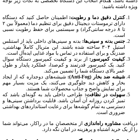
داشته باشد، هنگام انتخاب این دستگاه تخصصی به نکات زیر توجه
ویژه داشته باشید:
کنترل دقیق دما و رطوبت
:
اطمینان حاصل کنید که دستگاه
دارای ترموستات دیجیتال دقیق برای تنظیم دما (معمولاً بین ۲
تا ۸ درجه سانتی‌گراد) و سیستمی برای حفظ رطوبت نسبی
است.
جنس بدنه و سینی‌ها
:
بدنه و سینی‌های داخلی باید از استنلس
استیل ۳۰۴ ساخته شده باشند. این متریال کاملاً بهداشتی،
ضدزنگ و برای استفاده در تماس با مواد غذایی ایده‌آل است.
کیفیت کمپرسور
:
از برند و کیفیت کمپرسور دستگاه سوال
کنید. یک کمپرسور قدرتمند و کم‌صدا، عملکرد پایدار و طول
عمر بالای دستگاه شما را تضمین می‌کند.
شیشه ضد بخار
(Anti-Fog):
شیشه‌های دوجداره که از ایجاد
بخار و کاهش دید جلوگیری می‌کنند، یک مزیت بسیار مهم
برای نمایش واضح و جذاب محصولات شما هستند.
سهولت در نظافت
:
طراحی داخلی باید به گونه‌ای باشد که
تمیز کردن روزانه آن آسان باشد. قابلیت برداشتن سینی‌ها و
دسترسی به تمام گوشه‌ها برای رعایت استانداردهای بهداشتی
ضروری است.
دریافت
مشاوره راه‌اندازی
از متخصصان ما در راکار، می‌تواند شما
را از یک خرید اشتباه و پرهزینه در امان نگه دارد.