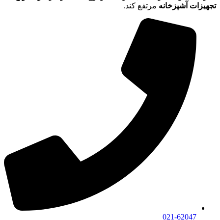
تجهیزات آشپزخانه
مرتفع کند.
021-62047