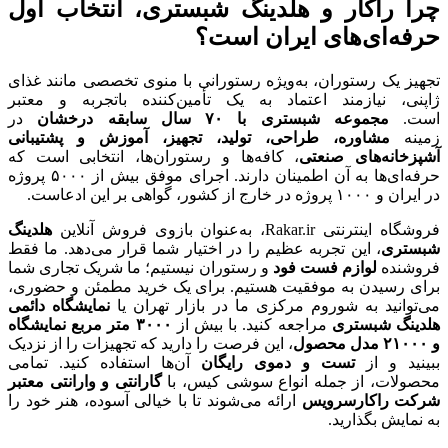
چرا راکار و هلدینگ شبستری، انتخاب اول
حرفه‌ای‌های ایران است؟
تجهیز یک رستوران، به‌ویژه رستورانی با منوی تخصصی مانند غذای
ژاپنی، نیازمند اعتماد به یک تأمین‌کننده باتجربه و معتبر
است.
مجموعه شبستری با
۷۰
سال سابقه درخشان
در
زمینه
مشاوره، طراحی، تولید، تجهیز، آموزش و پشتیبانی
آشپزخانه‌های صنعتی
، کافه‌ها و رستوران‌ها، انتخابی است که
حرفه‌ای‌ها به آن اطمینان دارند. اجرای موفق بیش از ۵۰۰۰ پروژه
در ایران و ۱۰۰۰ پروژه در خارج از کشور، گواهی بر این ادعاست.
فروشگاه اینترنتی Rakar.ir، به‌عنوان بازوی فروش آنلاین
هلدینگ
شبستری
، این تجربه عظیم را در اختیار شما قرار می‌دهد. ما فقط
فروشنده
لوازم فست فود
و رستوران نیستیم؛ ما شریک تجاری شما
برای رسیدن به موفقیت هستیم. برای یک خرید مطمئن و حضوری،
می‌توانید به شوروم مرکزی ما در بازار تهران یا
نمایشگاه دائمی
هلدینگ شبستری
مراجعه کنید. با بیش از
۳۰۰۰
متر مربع نمایشگاه
و
۲۱۰۰۰
مدل محصول
، این فرصت را دارید که تجهیزات را از نزدیک
ببینید و از
تست و دموی رایگان
آن‌ها استفاده کنید. تمامی
محصولات، از جمله انواع سوشی کیس، با
گارانتی و وارانتی معتبر
شرکت راکارسرویس
ارائه می‌شوند تا با خیالی آسوده، هنر خود را
به نمایش بگذارید.