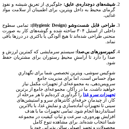
شیشه‌های دوجداره‌ی عایق:
جلوگیری از تعریقِ شیشه و نفوذِ
گرمای محیط به داخل ویترین، برای اطمینان از سلامت مواد
غذایی.
طراحی قابل شست‌وشو (Hygienic Design):
تمامی سطوح
داخلی از استیل ۳۰۴ ساخته شده و گوشه‌های کار به صورت
منحنی طراحی شده‌اند تا هیچ آلودگی یا باکتری در درزها باقی
نماند.
کمپرسورهای بی‌صدا:
سیستم سرمایشی که کمترین لرزش و
صدا را دارد تا آرامشِ محیطِ رستوران برای مشتریان حفظ
شود.
شوکیس سوشی، ویترینِ تخصصیِ شما برای نگهداریِ
موادِ حساس است، اما برای مدیریت جامعِ
سرویس‌دهی، به مجموعه‌ای از تجهیزات مکمل نیاز
خواهید داشت. ما در راکار، مجموعه‌ای جامع از برترین
تجهیزات سرو غذا
را گردآوری کرده‌ایم تا هر مرحله از
کار، از چیدمانِ حرفه‌ایِ کانترهای سرو و استیشن‌های
سینی تا تجهیزاتِ آماده‌سازی و نمایشِ غذا، با بالاترین
استانداردها انجام شود. تمامی تجهیزات ما با هدف
افزایش بهره‌وری، سرعت و ثباتِ کیفیت در مجموعه
شما انتخاب شده‌اند. برای مشاهده تنوع کامل
محصولات و تجهیز اصولی سالن پذیرایی خود با