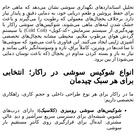
تحلیلِ استانداردهای نگهداری سوشی نشان می‌دهد که ماهی خام
برای حفظ پروتئین و طعمِ دریایی خود، به دمایی دقیق و پایدار نیاز
دارد. برخلاف یخچال‌های معمولی که رطوبت را می‌گیرند و باعث
خشک شدنِ لبه‌های ماهی می‌شوند، شوکیس‌های سوشی راکار با
بهره‌گیری از سیستم سرمایش «کد-کویل» (Cold Coil) یا سیستمِ
گردش هوایِ مرطوبِ ملایم، محیطی مشابه یخچال‌های تخصصی
آشپزی ژاپنی ایجاد می‌کنند. این فناوری باعث می‌شود که سوشی‌ها
تا ساعت‌ها در ویترین، کاملاً براق، تازه و وسوسه‌انگیز باقی بمانند و
نیاز به باز و بسته کردن مداوم درِ یخچال (که باعث نوسان دمایی
می‌شود) از بین برود.
انواع شوکیس سوشی در راکار؛ انتخابی
برای هر سبک چیدمان
ما در راکار برای هر نوع طراحی داخلی و حجمِ کاری، راهکاری
تخصصی داریم:
شوکیس‌های سوشی رومیزی (کلاسیک):
دارای درب‌های
کشوییِ شیشه‌ای برای دسترسی سریع سرآشپز و دیدِ عالیِ
مشتری. ایده‌آل برای قرارگیری روی کانترِ مستقیمِ بار
سوشی.