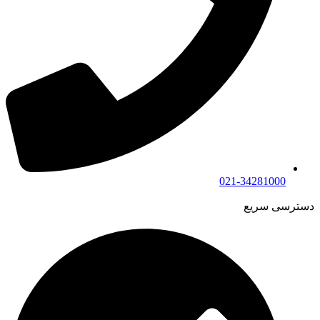
021-34281000
دسترسی سریع