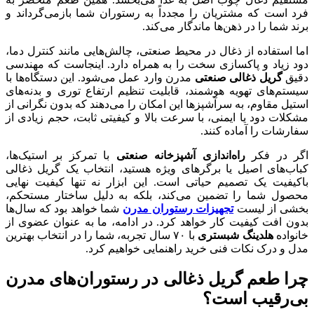
فرد است که مشتریان را مجدداً به رستوران شما بازمی‌گرداند و
برند شما را در ذهن‌ها ماندگار می‌کند.
اما استفاده از ذغال در محیط صنعتی، چالش‌هایی مانند کنترل دما،
دود زیاد و پاکسازی سخت را به همراه دارد. اینجاست که مهندسی
دقیق
گریل ذغالی صنعتی
مدرن وارد عمل می‌شود. این دستگاه‌ها با
سیستم‌های تهویه هوشمند، قابلیت تنظیم ارتفاع توری و بدنه‌های
استیل مقاوم، به سرآشپزها این امکان را می‌دهند که بدون نگرانی از
مشکلات دود یا ایمنی، با سرعت بالا و کیفیتی ثابت، حجم زیادی از
سفارشات را آماده کنند.
اگر در فکر
راه‌اندازی آشپزخانه صنعتی
با تمرکز بر استیک‌ها،
کباب‌های اصیل یا برگرهای ویژه هستید، انتخاب یک گریل ذغالی
باکیفیت یک تصمیم حیاتی است. این ابزار نه تنها کیفیت نهایی
محصول شما را تضمین می‌کند، بلکه به دلیل ساختار مستحکم،
بخشی از لیست
تجهیزات رستوران مدرن
شما خواهد بود که سال‌ها
بدون افت کیفیت کار خواهد کرد. در ادامه، ما به عنوان عضوی از
خانواده
هلدینگ شبستری
با ۷۰ سال تجربه، شما را در انتخاب بهترین
مدل و درک نکات فنی خرید راهنمایی خواهیم کرد.
چرا طعم گریل ذغالی در رستوران‌های مدرن
بی‌رقیب است؟