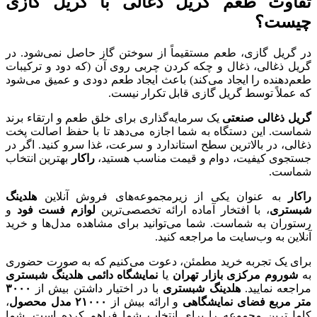
تفاوت طعم گریل ذغالی با گریل گازی
چیست؟
در گریل گازی، طعم مستقیماً از سوختن گاز حاصل نمی‌شود. در
گریل ذغالی، ذغال و چکه کردن چربی روی آن (که دود و ترکیبات
طعم‌دهنده را ایجاد می‌کند) باعث ایجاد طعم دودی و عمیق می‌شود
که عملاً توسط گریل گازی قابل تکرار نیست.
گریل ذغالی صنعتی
یک سرمایه‌گذاری برای خلق طعم و ارتقاء برند
شماست. این دستگاه به شما اجازه می‌دهد تا با حفظ اصالت پخت
ذغالی، در بالاترین سطح استاندارد و سرعت، غذا سرو کنید. اگر در
جستجوی کیفیت، دوام و قیمت مناسب هستید،
راکار
بهترین انتخاب
شماست.
راکار
به عنوان یکی از زیرمجموعه‌های فروش آنلاین
هلدینگ
شبستری
، با افتخار آماده ارائه تخصصی‌ترین
لوازم فست فود
و
رستوران به شماست. شما می‌توانید برای مشاهده مدل‌ها و خرید
آنلاین به وب‌سایت ما مراجعه کنید.
برای یک تجربه خرید مطمئن، دعوت می‌کنیم که به صورت حضوری
به
شوروم مرکزی بازار تهران
یا
نمایشگاه دائمی هلدینگ شبستری
مراجعه نمایید.
هلدینگ شبستری
با در اختیار داشتن بیش از
۳۰۰۰
متر مربع فضای نمایشگاهی
و ارائه بیش از
۲۱۰۰۰
مدل محصول
،
کامل‌ترین مجموعه را برای انتخاب شما فراهم کرده است. شما