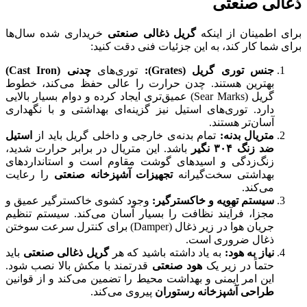
ذغالی صنعتی
برای اطمینان از اینکه
گریل ذغالی صنعتی
خریداری شده سال‌ها
برای شما کار کند، به این جزئیات فنی دقت کنید:
جنس توری گریل (
Grates
):
توری‌های
چدنی (
Cast Iron
)
بهترین هستند. چدن حرارت را عالی حفظ می‌کند، خطوط
گریل (Sear Marks) عمیق‌تری ایجاد کرده و دوام بسیار بالایی
دارد. توری‌های استیل نیز گزینه‌ای بهداشتی و با نگهداری
آسان‌تر هستند.
متریال بدنه:
تمام بدنه‌ی خارجی و داخلی گریل باید از
استیل
ضد زنگ
۳۰۴
نگیر
باشد. این متریال در برابر حرارت شدید،
زنگ‌زدگی و اسیدهای گوشت مقاوم است و استانداردهای
بهداشتی سخت‌گیرانه
تجهیزات آشپزخانه صنعتی
را رعایت
می‌کند.
سیستم تهویه و خاکسترگیر:
وجود کشوی خاکسترگیر عمیق و
مجزا، فرآیند نظافت را بسیار آسان می‌کند. سیستم تنظیم
جریان هوا در زیر ذغال (Damper) برای کنترل سرعت سوختن
ذغال ضروری است.
نیاز به هود:
به یاد داشته باشید که هر
گریل ذغالی صنعتی
باید
حتماً در زیر یک
هود صنعتی
قدرتمند با مکش بالا نصب شود.
این امر ایمنی و بهداشت محیط را تضمین می‌کند و از قوانین
طراحی آشپزخانه رستوران
پیروی می‌کند.