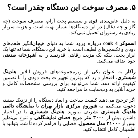
۵. مصرف سوخت این دستگاه چقدر است؟
به دلیل عایق‌بندی قوی و سیستم پخت آرام، مصرف سوخت (چه
گاز و چه ذغال) در این دستگاه‌ها بسیار بهینه است و هزینه سربار
زیادی به رستوران تحمیل نمی‌کند.
اسموکر 4
cook
دروازه ورود شما به دنیای هیجان‌انگیز طعم‌های
دودی و تکسچرهای لطیف است. با خرید این دستگاه، شما نه تنها یک
ابزار پخت، بلکه یک مزیت رقابتی قدرتمند را به
آشپزخانه صنعتی
خود اضافه می‌کنید.
راکار
به عنوان یکی از زیرمجموعه‌های فروش آنلاین
هلدینگ
شبستری
، افتخار دارد که بهترین تجهیزات پخت دودی را با تضمین
کیفیت ارائه دهد. شما می‌توانید برای بررسی مشخصات کامل و
خرید آنلاین به وب‌سایت ما مراجعه کنید.
اگر ترجیح می‌دهید کیفیت ساخت و ابعاد دستگاه را از نزدیک ببینید،
دعوت می‌کنیم به
شوروم مرکزی بازار تهران
یا
نمایشگاه دائمی
هلدینگ شبستری
تشریف بیاورید.
هلدینگ شبستری
با در اختیار
داشتن بیش از
۳۰۰۰
متر مربع فضای نمایشگاهی
و تنوع بی‌نظیر
بیش از
۲۱۰۰۰
مدل محصول
، فضایی را فراهم کرده تا شما بتوانید با
اطمینان کامل انتخاب کنید.