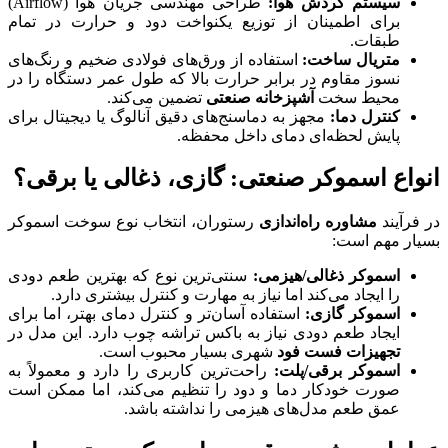
سیستم گردش هوا:
طراحی مهندسی جریان هوا (Airflow)
برای اطمینان از توزیع یکنواخت دود و حرارت در تمام
طبقات.
متریال ساخت:
استفاده از ورق‌های فولادی ضخیم و رنگ‌های
نسوز مقاوم در برابر حرارت بالا که طول عمر دستگاه را در
محیط سخت
آشپزخانه صنعتی
تضمین می‌کند.
کنترل دما:
مجهز به دماسنج‌های دقیق آنالوگ یا دیجیتال برای
پایش لحظه‌ای دمای داخل محفظه.
انواع اسموکر صنعتی: گازی، ذغالی یا برقی؟
در فرآیند
مشاوره راه‌اندازی
رستوران، انتخاب نوع سوخت اسموکر
بسیار مهم است:
اسموکر ذغالی/هیزمی:
سنتی‌ترین نوع که بهترین طعم دودی
را ایجاد می‌کند اما نیاز به مهارت و کنترل بیشتری دارد.
اسموکر گازی:
استفاده آسان‌تر و کنترل دمای بهتر، اما برای
ایجاد طعم دودی نیاز به باکس تراشه چوب دارد. این مدل در
تجهیزات فست فود
شهری بسیار محبوب است.
اسموکر برقی/پلت:
راحت‌ترین کاربری را دارد و معمولاً به
صورت خودکار دما و دود را تنظیم می‌کند، اما ممکن است
عمق طعم مدل‌های هیزمی را نداشته باشد.