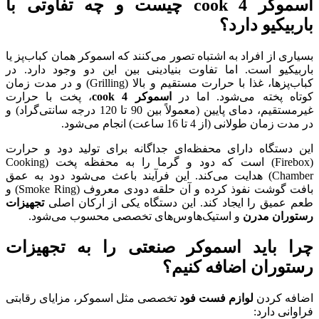
اسموکر 4
cook
چیست و چه تفاوتی با
باربیکیو دارد؟
بسیاری از افراد به اشتباه تصور می‌کنند که اسموکر همان کباب‌پز یا
باربیکیو است. اما تفاوت بنیادینی بین این دو وجود دارد. در
کباب‌پزها، غذا با حرارت مستقیم و بالا (Grilling) و در مدت زمان
کوتاه پخته می‌شود. اما در
اسموکر 4
cook
، پخت با حرارت
غیرمستقیم، دمای پایین (معمولاً بین 90 تا 120 درجه سانتی‌گراد) و
در مدت زمان طولانی (از 4 تا 16 ساعت) انجام می‌شود.
این دستگاه دارای محفظه‌ای جداگانه برای تولید دود و حرارت
(Firebox) است که دود و گرما را به محفظه پخت (Cooking
Chamber) هدایت می‌کند. این فرآیند باعث می‌شود دود به عمق
بافت گوشت نفوذ کرده و آن حلقه دودی معروف (Smoke Ring) و
طعم عمیق را ایجاد کند. این دستگاه یکی از ارکان اصلی
تجهیزات
رستوران مدرن
و استیک‌هاوس‌های تخصصی محسوب می‌شود.
چرا باید اسموکر صنعتی را به تجهیزات
رستوران اضافه کنیم؟
اضافه کردن
لوازم فست فود
تخصصی مثل اسموکر، مزایای رقابتی
فراوانی دارد: