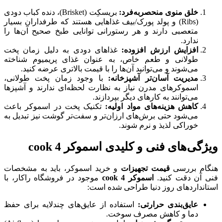
خلق منوی منحصر‌به‌فرد:
بریسکِت (Brisket)، دنده کباب دودی
(Ribs) و پولد پورک/بیف غذاهایی هستند که طرفداران بسیار
متعصبی دارند و هر رستورانی توانایی طبخ صحیح آن‌ها را
ندارد.
افزایش ارزش افزوده:
غذاهای دودی به دلیل زمان پخت
طولانی و طعم خاص، به عنوان غذای پریمیوم شناخته
می‌شوند و می‌توانید آن‌ها را با قیمت بالاتری عرضه کنید.
مدیریت آسان‌تر آشپزخانه:
با وجود زمان پخت طولانی،
اسموکرهای مدرن نیاز به نظارت لحظه‌ای ندارند و آشپزها
می‌توانند به کارهای دیگر بپردازند.
کاهش هزینه‌های مواد اولیه:
تکنیک پخت در اسموکر باعث
می‌شود حتی برش‌های ارزان‌تر و سفت‌تر گوشت نیز تبدیل به
خوراکی لذیذ و نرم شوند.
ویژگی‌های فنی و کلیدی اسموکر 4
cook
هنگام بررسی
قیمت تجهیزات
و خرید اسموکر، باید به مشخصات
فنی آن دقت کنید.
اسموکر 4
cook
موجود در فروشگاه راکار، با
استانداردهای روز دنیا طراحی شده است:
عایق‌بندی حرارتی:
استفاده از عایق‌های چندلایه برای حفظ
دما و کاهش مصرف سوخت.