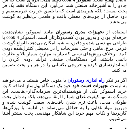
جادو را به آشپزخانه صنعتی شما می‌آورد. این دستگاه فقط یک فر
پخت نیست؛ بلکه هنرمندی است که با تلفیق حرارت غیرمستقیم و
دود حاصل از چوب‌های معطر، بافت و طعمی بی‌نظیر به گوشت
می‌بخشد.
استفاده از
تجهیزات مدرن رستوران
مانند اسموکر، نشان‌دهنده
حرفه‌ای بودن و به‌روز بودن کسب‌وکارتان است. اسموکر 4 cook با
طراحی مهندسی شده و دقیق، به شما امکان می‌دهد تا انواع گوشت
قرمز، مرغ، ماهی و حتی سبزیجات را در محیطی کنترل‌شده دودی
کنید. برخلاف روش‌های سنتی که نیاز به مهارت بسیار بالا و نظارت
دائمی داشتند، این دستگاه‌های صنعتی فرآیند دودی کردن را
استانداردسازی کرده و خروجی یکسانی را در هر بار پخت تضمین
می‌کنند.
اگر در فکر
راه‌ اندازی رستوران
با منویی خاص هستید یا می‌خواهید
به لیست
تجهیزات فست فود
خود یک دستگاه پول‌ساز اضافه کنید،
خرید اسموکر یکی از هوشمندانه‌ترین سرمایه‌گذاری‌هاست. این
دستگاه نه تنها کیفیت غذای شما را ارتقا می‌دهد، بلکه به دلیل پخت
طولانی مدت، باعث نرم شدن بافت‌های سفت گوشت شده و
دورریز مواد غذایی را به حداقل می‌رساند. در ادامه، با ویژگی‌ها،
کاربردها و نکات مهم خرید این شاهکار مهندسی پخت بیشتر آشنا
می‌شویم.