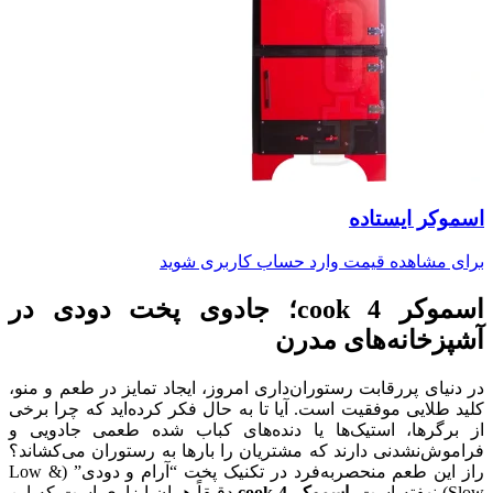
اسموکر ایستاده
برای مشاهده قیمت وارد حساب کاربری شوید
اسموکر 4
cook
؛ جادوی پخت دودی در
آشپزخانه‌های مدرن
در دنیای پررقابت رستوران‌داری امروز، ایجاد تمایز در طعم و منو،
کلید طلایی موفقیت است. آیا تا به حال فکر کرده‌اید که چرا برخی
از برگرها، استیک‌ها یا دنده‌های کباب شده طعمی جادویی و
فراموش‌نشدنی دارند که مشتریان را بارها به رستوران می‌کشاند؟
راز این طعم منحصر‌به‌فرد در تکنیک پخت “آرام و دودی” (Low &
Slow) نهفته است.
اسموکر 4
cook
دقیقاً همان ابزاری است که این