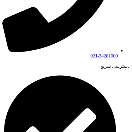
021-34281000
دسترسی سریع