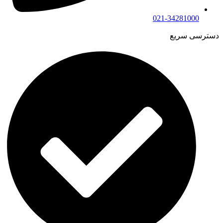
021-34281000
دسترسی سریع