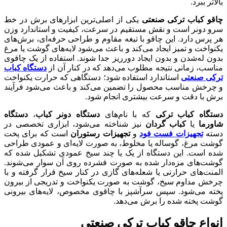
بالاتر ببرد.
چاقو کباب ترکی صنعتی
یکی از اصلی‌ترین ابزارهای برش در خط
سرو دونر است و نقش مستقیم در سرعت، کیفیت و استاندارد وزن
هر پرس دارد. این چاقو با تیغه مقاوم و طراحی حرفه‌ای، برش‌های
یکنواخت و تمیز ایجاد می‌کند و باعث می‌شود لایه‌های گوشت یا مرغ
بدون له‌شدن و بدون ایجاد دورریز جدا شوند. استفاده از یک چاقوی
مناسب، زمانی نتیجه مطلوب می‌دهد که در کنار آن از
دستگاه کباب
ترکی صنعتی
استاندارد استفاده شود؛ دستگاهی که حرارت یکنواخت
و چرخش مناسب محصول را تضمین می‌کند و باعث می‌شود فرآیند
برش با دقت و سرعت بیشتری انجام شود.
دستگاه کباب ترکی
که با نام‌های
دستگاه دونر کباب
،
دستگاه
شاورما
یا
کباب گردان
نیز شناخته می‌شود، ابزاری تخصصی در
دسته
تجهیزات فست فود
و
تجهیزات رستوران
است که برای پخت
گوشت مرغ، گوساله یا مخلوط، به صورت لایه‌ای و عمودی طراحی
شده است. این دستگاه از یک یا چند سیخ عمودی تشکیل شده که
گوشت‌های مزه‌دار شده به صورت فشرده روی آن سوار می‌شوند.
المنت‌های حرارتی یا شعله‌های گازی در کنار سیخ قرار گرفته و با
چرخش مداوم سیخ، گوشت به صورت یکنواخت و تدریجی از بیرون
پخته می‌شود. سپس سرآشپز با چاقوی مخصوص، لایه‌های بیرونی
گوشت پخته شده را برش می‌دهد.
انواع چاقو کباب ترکی صنعتی