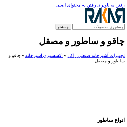
رفتن به ناوبری
رفتن به محتوای اصلی
جستجو
چاقو و ساطور و مصقل
تجهیزات آشپزخانه صنعتی راکار
»
اکسسوری آشپزخانه
»
چاقو و
ساطور و مصقل
انواع ساطور