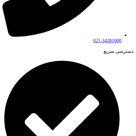
021-34281000
دسترسی سریع