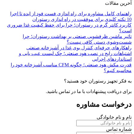
آخرین مقالات
راهنمای کامل مشاوره برای راه اندازی فست فود از ایده تا اجرا
10 نکته کلیدی برای موفقیت در راه اندازی رستوران
کاربرد کانتر گرم در رستوران؛ چرا برای حفظ کیفیت غذا ضروری
است؟
تاثیر ماشین ظرفشویی صنعتی بر بهداشت رستوران؛ چرا
شست‌وشوی دستی کافی نیست؟
راهکارهای حرفه‌ای کنترل بوی غذا در آشپزخانه صنعتی
اشتباهات رایج در نصب هود صنعتی؛ چک لیست عیب یابی و
استانداردهای اجرایی
قدرت مکش هود صنعتی؛ چگونه CFM مناسب آشپزخانه خود را
محاسبه کنیم؟
به فکر تجهیز رستوران خود هستید؟
برای دریافت پیشنهادات با ما در تماس باشید.
درخواست مشاوره
نام و نام خانوادگی
شماره تماس