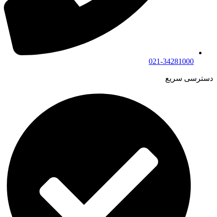
021-34281000
دسترسی سریع