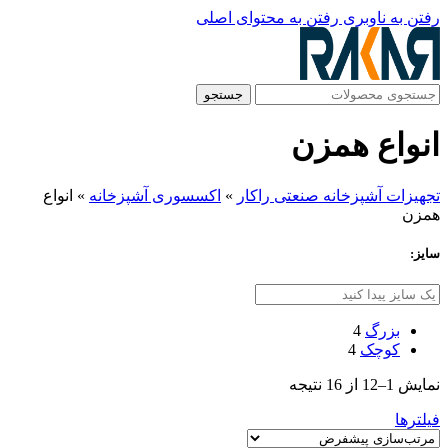
رفتن به ناوبری
رفتن به محتوای اصلی
جستجو
انواع همزن
تجهیزات آشپزخانه صنعتی راکار
»
اکسسوری آشپزخانه
»
انواع
همزن
سایز:
بزرگ
4
کوچک
4
نمایش 1–12 از 16 نتیجه
فیلترها