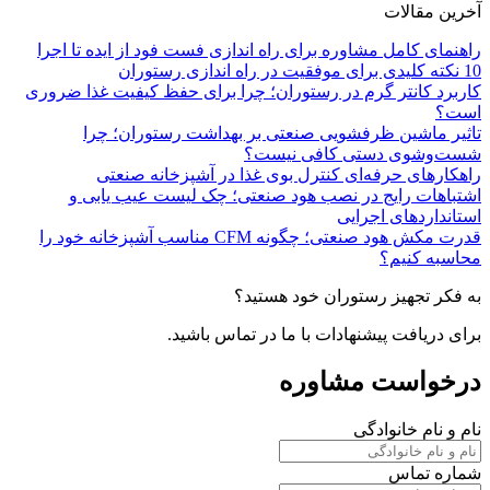
آخرین مقالات
راهنمای کامل مشاوره برای راه اندازی فست فود از ایده تا اجرا
10 نکته کلیدی برای موفقیت در راه اندازی رستوران
کاربرد کانتر گرم در رستوران؛ چرا برای حفظ کیفیت غذا ضروری
است؟
تاثیر ماشین ظرفشویی صنعتی بر بهداشت رستوران؛ چرا
شست‌وشوی دستی کافی نیست؟
راهکارهای حرفه‌ای کنترل بوی غذا در آشپزخانه صنعتی
اشتباهات رایج در نصب هود صنعتی؛ چک لیست عیب یابی و
استانداردهای اجرایی
قدرت مکش هود صنعتی؛ چگونه CFM مناسب آشپزخانه خود را
محاسبه کنیم؟
به فکر تجهیز رستوران خود هستید؟
برای دریافت پیشنهادات با ما در تماس باشید.
درخواست مشاوره
نام و نام خانوادگی
شماره تماس