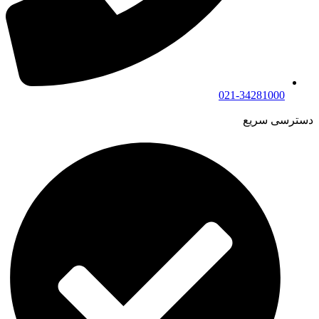
021-34281000
دسترسی سریع