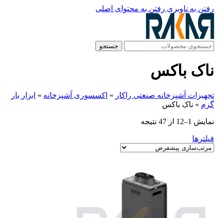
رفتن به ناوبری
رفتن به محتوای اصلی
جستجو
ناک باکس
تجهیزات آشپزخانه صنعتی راکار
»
اکسسوری آشپزخانه
»
ابزار بار
گرم
»
ناک باکس
نمایش 1–12 از 47 نتیجه
فیلترها