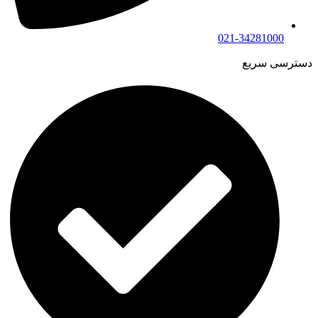
021-34281000
دسترسی سریع