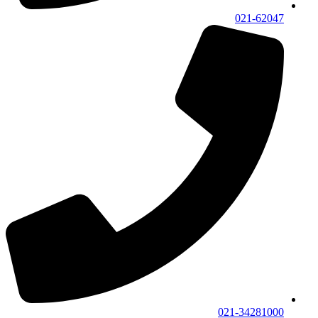
021-62047
021-34281000