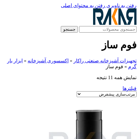
رفتن به ناوبری
رفتن به محتوای اصلی
جستجو
فوم ساز
تجهیزات آشپزخانه صنعتی راکار
»
اکسسوری آشپزخانه
»
ابزار بار
گرم
»
فوم ساز
نمایش همه 11 نتیجه
فیلترها