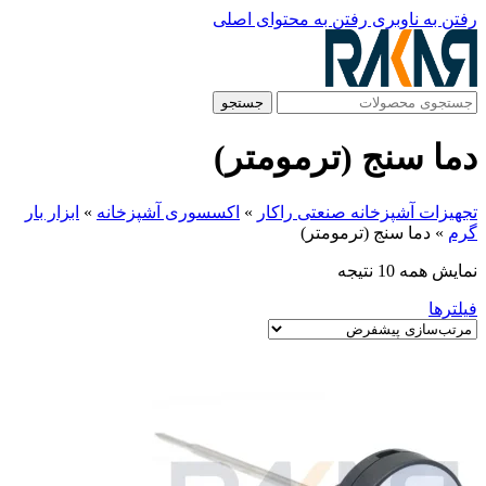
رفتن به ناوبری
رفتن به محتوای اصلی
جستجو
دما سنج (ترمومتر)
تجهیزات آشپزخانه صنعتی راکار
»
اکسسوری آشپزخانه
»
ابزار بار
گرم
»
دما سنج (ترمومتر)
نمایش همه 10 نتیجه
فیلترها