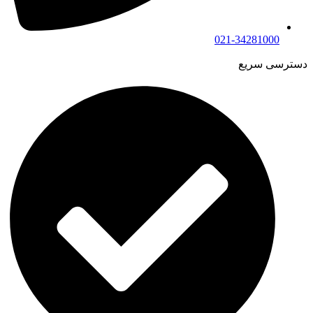
021-34281000
دسترسی سریع