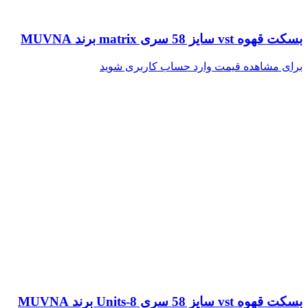
بسکت قهوه vst سایز 58 سری matrix برند MUVNA
برای مشاهده قیمت وارد حساب کاربری شوید
بسکت قهوه vst سایز 58 سری Units-8 برند MUVNA