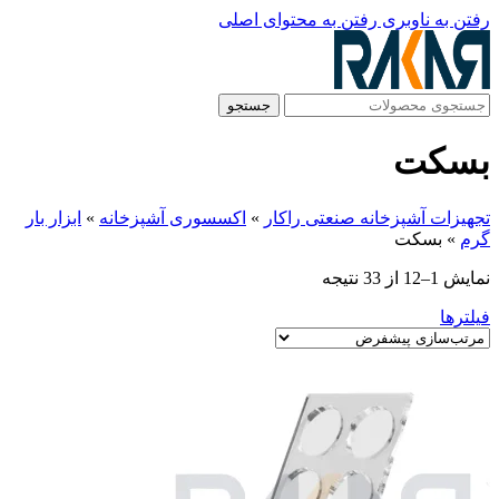
رفتن به ناوبری
رفتن به محتوای اصلی
جستجو
بسکت
تجهیزات آشپزخانه صنعتی راکار
»
اکسسوری آشپزخانه
»
ابزار بار
گرم
»
بسکت
نمایش 1–12 از 33 نتیجه
فیلترها