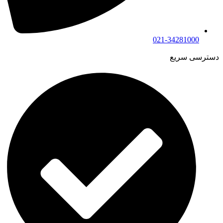
021-34281000
دسترسی سریع