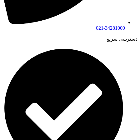
021-34281000
دسترسی سریع