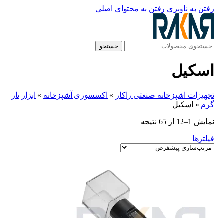
رفتن به ناوبری
رفتن به محتوای اصلی
جستجو
اسکیل
تجهیزات آشپزخانه صنعتی راکار
»
اکسسوری آشپزخانه
»
ابزار بار
گرم
»
اسکیل
نمایش 1–12 از 65 نتیجه
فیلترها