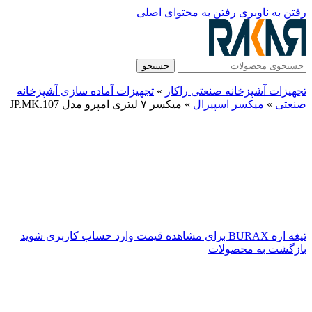
رفتن به ناوبری
رفتن به محتوای اصلی
جستجو
تجهیزات آشپزخانه صنعتی راکار
»
تجهیزات آماده سازی آشپزخانه
صنعتی
»
میکسر اسپیرال
»
میکسر ۷ لیتری امپرو مدل JP.MK.107
تیغه اره BURAX
برای مشاهده قیمت وارد حساب کاربری شوید
بازگشت به محصولات