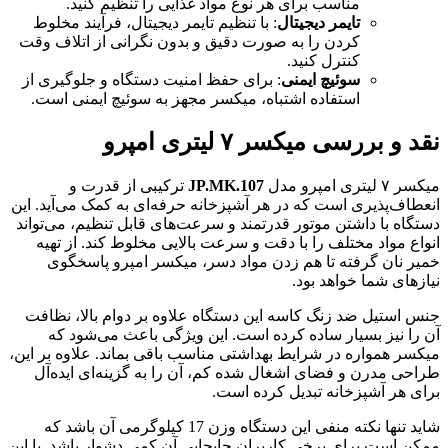
مناسب برای هر نوع مواد غذایی را تنظیم کنید.
تایمر دیجیتال
: با تنظیم تایمر دیجیتال، فرآیند مخلوط
کردن را به صورت دقیق و بدون نگرانی از اتلاف وقت
کنترل کنید.
سوئیچ ایمنی
: برای حفظ امنیت دستگاه و جلوگیری از
استفاده اشتباه، میکسر مجهز به سوئیچ ایمنی است.
نقد و بررسی میکسر ۷ لیتری امپرو
میکسر ۷ لیتری امپرو مدل
JP.MK.107
ترکیبی از قدرت و
انعطاف‌پذیری است که در هر آشپزخانه حرفه‌ای به کمک می‌آید. این
دستگاه با داشتن موتور قدرتمند و سرعت‌های قابل تنظیم، می‌تواند
انواع مواد مختلف را با دقت و سرعت بالایی مخلوط کند. از تهیه
خمیر نان گرفته تا هم زدن مواد دسر، میکسر امپرو پاسخگوی
نیازهای شما خواهد بود.
جنس استیل ضد زنگ کاسه این دستگاه علاوه بر دوام بالا، نظافت
آن را نیز بسیار ساده کرده است. این ویژگی باعث می‌شود که
میکسر همواره در شرایط بهداشتی مناسب باقی بماند. علاوه بر این،
طراحی مدرن و فضای اشغال شده کم، آن را به گزینه‌ای ایده‌آل
برای هر آشپزخانه تبدیل کرده است.
شاید تنها نکته منفی این دستگاه وزن 17 کیلوگرمی آن باشد که
ممکن است برای برخی کاربران جابجایی آن کمی دشوار باشد. با این