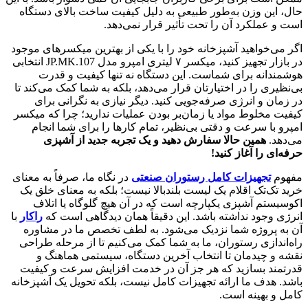
حال، این وزن به‌طور طبیعی به دلیل کیفیت ساخت بالای دستگاه
است و عملکرد آن را تحت تأثیر قرار نمی‌دهد.
اگر می‌خواهید آشپزخانه خود را با یکی از بهترین میکسرهای موجود
در بازار تجهیز کنید، میکسر ۷ لیتری امپرو مدل JP.MK.107 انتخابی
هوشمندانه برای شماست. این دستگاه نه تنها کیفیت و قدرت
بی‌نظیری را در اختیارتان قرار می‌دهد، بلکه به شما کمک می‌کند تا
در زمان و انرژی صرفه‌جویی کنید. دیگر نیازی به نگرانی برای
کیفیت مخلوط مواد یا زمان‌بر بودن عملیات ندارید؛ چرا که میکسر
امپرو با سرعت و دقتی بی‌نظیر، تمام کارها را برای شما انجام
می‌دهد.
همین حالا سفارش دهید و یک تجربه جدید از آشپزی
حرفه‌ای را آغاز کنید
!
مفهوم
تجهیزات کامل رستوران صنعتی
در نگاه ما، صرفاً به معنای
خرید تک‌تک اقلام یک لیست بلندبالا نیست؛ بلکه به معنای خلق یک
اکوسیستم آشپزی یکپارچه است که در آن هیچ گلوگاه یا اتلاف
انرژی وجود نداشته باشد. این دقیقاً همان دیدگاهی است که
راکار
با
آن به پروژه شما نزدیک می‌شود. به لطف تخصص ما در مشاوره
راه‌اندازی رستوران، ما به شما کمک می‌کنیم تا از مرحله طراحی
نقشه و چیدمان تا انتخاب آخرین دستگاه، سیستمی هماهنگ و
قدرتمند بسازید که هر جز آن در خدمت افزایش سرعت و کیفیت
باشد. هدف ما ارائه تجهیزات کامل نیست، بلکه تحویل یک آشپزخانه
کامل و بهینه است.