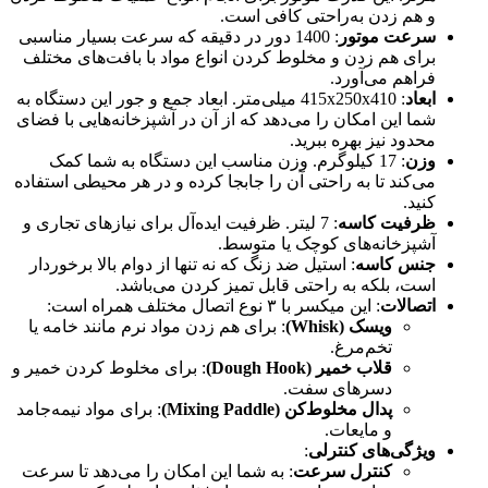
و هم زدن به‌راحتی کافی است.
سرعت موتور
: 1400 دور در دقیقه که سرعت بسیار مناسبی
برای هم زدن و مخلوط کردن انواع مواد با بافت‌های مختلف
فراهم می‌آورد.
ابعاد
: 415x250x410 میلی‌متر. ابعاد جمع و جور این دستگاه به
شما این امکان را می‌دهد که از آن در آشپزخانه‌هایی با فضای
محدود نیز بهره ببرید.
وزن
: 17 کیلوگرم. وزن مناسب این دستگاه به شما کمک
می‌کند تا به راحتی آن را جابجا کرده و در هر محیطی استفاده
کنید.
ظرفیت کاسه
: 7 لیتر. ظرفیت ایده‌آل برای نیازهای تجاری و
آشپزخانه‌های کوچک یا متوسط.
جنس کاسه
: استیل ضد زنگ که نه تنها از دوام بالا برخوردار
است، بلکه به راحتی قابل تمیز کردن می‌باشد.
اتصالات
: این میکسر با ۳ نوع اتصال مختلف همراه است:
ویسک
(Whisk)
: برای هم زدن مواد نرم مانند خامه یا
تخم‌مرغ.
قلاب خمیر
(Dough Hook)
: برای مخلوط کردن خمیر و
دسرهای سفت.
پدال مخلوط‌کن
(Mixing Paddle)
: برای مواد نیمه‌جامد
و مایعات.
ویژگی‌های کنترلی
:
کنترل سرعت
: به شما این امکان را می‌دهد تا سرعت