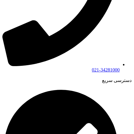
021-34281000
دسترسی سریع