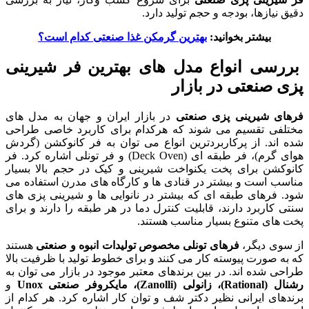
دقیق نیازها، بودجه و حجم تولید دارد.
بیشتر بخوانید:
بهترین گرمکن غذا صنعتی کدام است؟
بررسی انواع مدل های بهترین فر شیرینی
پزی صنعتی در بازار
فرهای شیرینی پزی صنعتی
در بازار ایران و جهان به مدل های
مختلفی تقسیم می شوند که هرکدام برای کاربرد خاصی طراحی
شده اند. از پرکاربردترین انواع می توان به فر کانوکشن (گردش
هوای گرم)، فر طبقه ای (Deck Oven) و فر تونلی اشاره کرد. فر
کانوکشن برای پخت یکنواخت شیرینی و کیک در حجم بالا بسیار
مناسب است و بیشتر در قنادی ها و کارگاه های مدرن استفاده می
شود. فرهای طبقه ای که بیشتر در نانوایی ها و شیرینی پزی های
سنتی کاربرد دارند، قابلیت کنترل دما در هر طبقه را دارند و برای
پخت های متنوع بسیار مناسب هستند.
از سوی دیگر،
فرهای تونلی مخصوص تولیدات انبوه و صنعتی
هستند
که به صورت پیوسته کار می کنند و برای خطوط تولید با ظرفیت بالا
طراحی شده اند. در بین برندهای معتبر موجود در بازار می توان به
رشنال (Rational)، زانولی (Zanolli)، مایکروفر صنعتی Unox
و
برندهای ایرانی نظیر دکتر شف و توان کار اشاره کرد. هر کدام از