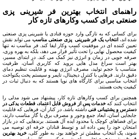
راهنمای انتخاب بهترین فر شیرینی پزی
صنعتی برای کسب وکارهای تازه کار
برای کسانی که به تازگی وارد حوزه قنادی یا شیرینی پزی صنعتی
شده اند،
انتخاب یک فر شیرینی پزی صنعتی مناسب
می تواند نقش
تعیین کننده ای در موفقیت کسب وکار ایفا کند. فر مناسب نه تنها
کیفیت محصول نهایی را تحت تأثیر قرار می دهد، بلکه به بهره وری،
صرفه جویی در زمان و انرژی نیز کمک می کند. در ابتدای مسیر،
بهتر است سراغ مدل هایی بروید که کاربری آسان، ظرفیت
متناسب با حجم تولید، مصرف انرژی بهینه و قابلیت تنظیم دمای
دقیق دارند. فرهایی با کنترل دیجیتال، تایمر و سیستم پخت یکنواخت
انتخاب مناسبی برای کارگاه های نوپا هستند که به دنبال ثبات در
کیفیت پخت هستند.
همچنین برای کسب وکارهای تازه کار، پیشنهاد می شود مدلی را
انتخاب کنند که
خدمات پس از فروش قابل اعتماد، قطعات یدکی در
دسترس و پشتیبانی فنی
داشته باشد. در کنار آن، فرهایی که قابلیت
جابجایی آسان، ابعاد جمع وجور و مصرف برق یا گاز مناسب دارند،
برای فضاهای کوچک یا محدود ایده آل هستند. برندهایی که در بازار
امتحان خود را پس داده اند و توسط قنادان حرفه ای توصیه می
شوند، یک انتخاب مطمئن تر خواهند بود. به طور کلی،
خرید بهترین
فر شیرینی پزی صنعتی
برای شروع کسب وکار، نیاز به بررسی