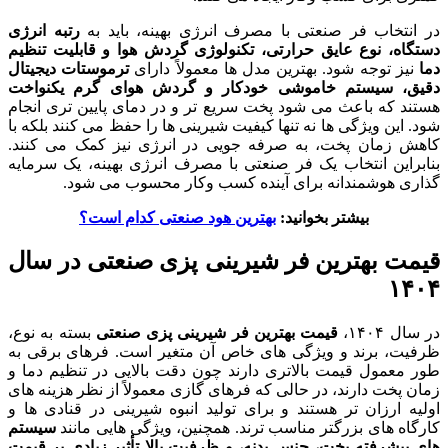
در انتخاب فر صنعتی با مصرف انرژی بهینه، باید به
رتبه انرژی
دستگاه، نوع عایق حرارتی، تکنولوژی گردش هوا و قابلیت تنظیم
دما
نیز توجه شود. بهترین مدل ها معمولاً دارای
ترموستات دیجیتال
دقیق، سیستم خاموشی خودکار و گردش هوای گرم یکنواخت
هستند که باعث می شود پخت سریع تر و در دمای پایین تری انجام
شود. این ویژگی ها نه تنها کیفیت شیرینی ها را حفظ می کنند بلکه با
کاهش زمان پخت، به صرفه جویی در انرژی نیز کمک می کنند.
بنابراین انتخاب یک فر صنعتی با مصرف انرژی بهینه، یک سرمایه
گذاری هوشمندانه برای آینده کسب وکار محسوب می شود.
بیشتر بخوانید:
بهترین هود صنعتی کدام است؟
قیمت بهترین فر شیرینی پزی صنعتی در سال
۱۴۰۴
در سال ۱۴۰۴،
قیمت بهترین فر شیرینی پزی صنعتی
بسته به نوع،
ظرفیت، برند و ویژگی های خاص آن متغیر است. فرهای برقی به
طور معمول قیمت بالاتری دارند چون دقت بالایی در تنظیم دما و
زمان پخت دارند، در حالی که فرهای گازی معمولاً از نظر هزینه های
اولیه ارزان تر هستند و برای تولید انبوه شیرینی در قنادی ها و
کارگاه های بزرگتر مناسب ترند. همچنین، ویژگی هایی مانند
سیستم
های پیشرفته پخت، جنس بدنه، و ظرفیت بالا تأثیر زیادی بر قیمت