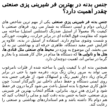
جنس بدنه در بهترین فر شیرینی پزی صنعتی
چقدر اهمیت دارد؟
جنس بدنه فر شیرینی پزی صنعتی
یکی از مهم ترین شاخص های
ارزیابی دوام و ایمنی دستگاه به شمار می رود. فرهای صنعتی با
کیفیت بالا معمولاً از استیل ضدزنگ (استنلس استیل) ساخته می
شوند که مقاومت فوق العاده ای در برابر حرارت، رطوبت، خوردگی
و شست وشوی مداوم دارند. استفاده از استیل در بدنه، علاوه بر
افزایش عمر مفید دستگاه، ظاهری حرفه ای و بهداشتی نیز به آن
می بخشد. این موضوع به ویژه در
محیط های صنعتی مثل قنادی ها،
هتل ها و نانوایی ها
که دستگاه ها مدام در حال کار هستند و با بخار و
گرما در تماس اند، اهمیت دوچندان دارد.
همچنین بدنه ای با کیفیت پایین یا ساخته شده از فلزات نامرغوب
می تواند به مرور زمان زنگ بزند، دفرمه شود یا حتی در برابر
گرمای زیاد دچار تغییر رنگ و استهلاک شود. از طرفی جنس بدنه
روی ایمنی دستگاه و حفظ دمای داخلی نیز تأثیرگذار است؛ چون
عایق کاری صحیح با بدنه استیل باعث می شود گرما درون فر حفظ
شود و انرژی هدر نرود. بنابراین، هنگام انتخاب بهترین فر شیرینی
پزی صنعتی، حتماً به جنس بدنه دقت کنید و مدلی را انتخاب کنید که
هم دوام بالا داشته باشد و هم استانداردهای بهداشتی و صنعتی را
رعایت کند.