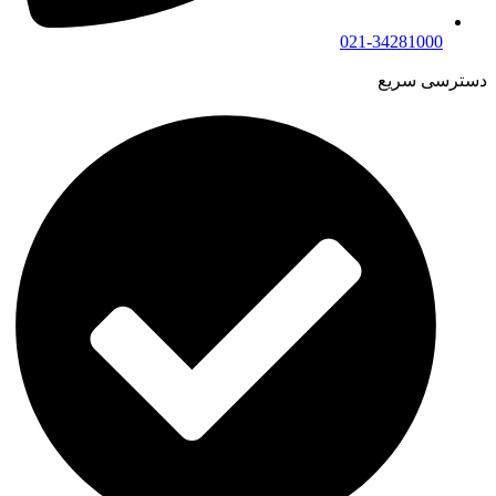
021-34281000
دسترسی سریع