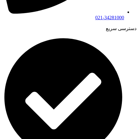
021-34281000
دسترسی سریع