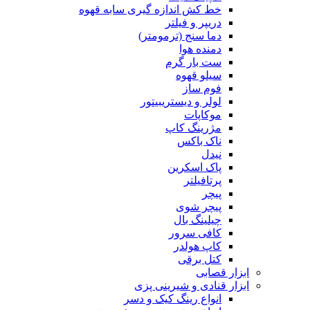
خط کش اندازه گیری سابه قهوه
دریپر و فیلتر
دما سنج (ترمومتر)
دمنده هوا
ست بار گرم
سیلو قهوه
فوم ساز
لولر و دیستریبیتور
موکاپات
مژرینگ کاپ
ناک باکس
نیدل
پاک اسکرین
پرتافیلتر
پیچر
پیچر شوی
چیلینگ بال
کافی سرور
کاپ هولدر
کتل برقی
ابزار قصابی
ابزار قنادی و شیرینی پزی
انواع رینگ کیک و دسر