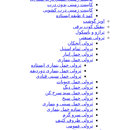
کابینت زمینی بدون درب
کابینت زمینی درب کشویی
کمد 4 طبقه ایستاده
اویز گوشت
بیفتک کوب برقی
ترازو و باسکول
ترولی صنعتی
ترولی آبچکان
ترولی تمام استیل
ترولی حمل انبار
ترولی حمل بنماری
ترولی حمل بنماری ایستاده
ترولی حمل بنماری دوردیفه
ترولی حمل سینی قنادی
ترولی حمل حبوبات
ترولی حمل دیگ
ترولی حمل سبد سرخ کن
ترولی حمل سیخ
ترولی حمل سینی و بنماری
ترولی ساده حمل بنماری
ترولی سرو گرم
ترولی ظروف کثیف
ترولی عمومی