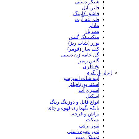
شیکر دستی
فلیر باتل
قاشق کاپینگ
قلم لته آرت
مادلر
مت بار
میکسینگ گلس
پورر (شات ریز)
کف ساز (فومر)
گل خامه زن دستی
گلس ریمر
یخ فلزی
ابزار بار گرم
آینه شات اسپرسو
استند پورتافیلتر
اسپری آب
اسکیل
انواع فانل و دوزینگ رینگ
بانکه نگهداری قهوه و چای
براش و فرچه
بسکت
تمپر برقی
تمپر قهوه دستی
تمپینگ میت