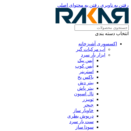
رفتن به ناوبری
رفتن به محتوای اصلی
انتخاب دسته بندی
اکسسوری آشپزخانه
آب مرکبات گیر
ابزار بار سرد
آیس پیک
آیس کوپ
استرینر
باکس یخ
بیتر دش
بیتر پاش
تال اسپون
توییزر
جیجر
خاویار ساز
درپوش بطری
ست بار سرد
سودا ساز