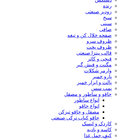
رنده
زودپز صنعتی
سیخ
سینی
صافی
صفحه خلال کن و تیغه
ظروف سرو
ظروف پخت
قالب پیتزا صنعتی
قیچی و کاتر
مگنت و فیش گیر
وارمر شکلات
پارو خمیر
پالت و ابزار خمیر
پمپ سس
چاقو و ساطور و مصقل
انواع ساطور
انواع چاقو
مصقل و چاقو تیزکن
چاقو کباب ترکی صنعتی
کاردک و لیسک
کاسه و بادیه
کیف حمل غذا