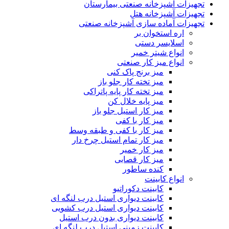
تجهیزات آشپزخانه صنعتی بیمارستان
تجهیزات آشپزخانه هتل
تجهیزات آماده سازی آشپزخانه صنعتی
اره استخوان بر
اسلایسر دستی
انواع شیتر خمیر
انواع میز کار صنعتی
میز برنج پاک کنی
میز تخته کار جلو باز
میز تخته کار پایه پاتراکی
میز پایه خلال کن
میز کار استیل جلو باز
میز کار با کفی
میز کار با کفی و طبقه وسط
میز کار تمام استیل چرخ دار
میز کار خمیر
میز کار قصابی
کنده ساطور
انواع کابینت
کابینت دکوراتیو
کابینت دیواری استیل درب لنگه ای
کابینت دیواری استیل درب کشویی
کابینت دیواری بدون درب استیل
کابینت زمینی استیل درب لنگه ای