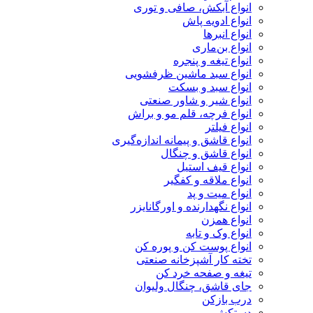
انواع آبکش، صافی و توری
انواع ادویه پاش
انواع انبرها
انواع بن‌ماری
انواع تیغه و پنجره
انواع سبد ماشین ظرفشویی
انواع سبد و بسکت
انواع شیر و شاور صنعتی
انواع فرچه، قلم مو و براش
انواع فیلتر
انواع قاشق و پیمانه اندازه‌گیری
انواع قاشق و چنگال
انواع قیف استیل
انواع ملاقه و کفگیر
انواع میت و پد
انواع نگهدارنده و اورگانایزر
انواع همزن
انواع وک و تابه
انواع پوست کن و پوره کن
تخته کار آشپزخانه صنعتی
تیغه و صفحه خرد کن
جای قاشق، چنگال ولیوان
درب بازکن
دستکش