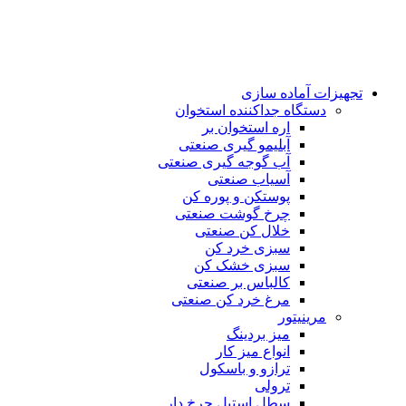
تجهیزات آماده سازی
دستگاه جداکننده استخوان
اره استخوان بر
آبلیمو گیری صنعتی
آب گوجه گیری صنعتی
آسیاب صنعتی
پوستکن و پوره کن
چرخ گوشت صنعتی
خلال کن صنعتی
سبزی خرد کن
سبزی خشک کن
کالباس بر صنعتی
مرغ خرد کن صنعتی
مرینیتور
میز بردینگ
انواع میز کار
ترازو و باسکول
ترولی
سطل استیل چرخ دار