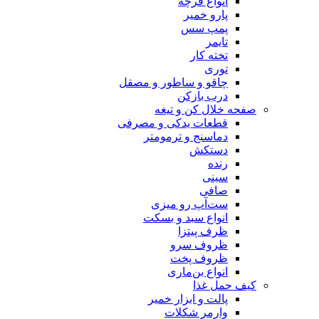
انواع فرچه
پارو خمیر
پمپ سس
تایمر
تخته کار
توری
چاقو و ساطور و مصقل
درب بازکن
صفحه خلال کن و تیغه
قطعات یدکی و مصرفی
دماسنج و ترمومتر
دستکش
رنده
سینی
صافی
ست‌آپ رو میزی
انواع سبد و بسکت
ظرف پیتزا
ظروف سرو
ظروف پخت
انواع بن‌ماری
کیف حمل غذا
پالت و ابزار خمیر
وارمر شکلات