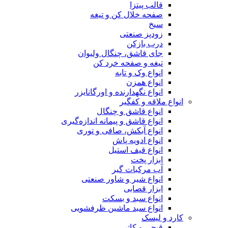
قالب پیتزا
صفحه خلال کن و تیغه
سیخ
زودپز صنعتی
درب بازکن
جای قاشق، چنگال ولیوان
تیغه و صفحه خرد کن
انواع وک و تابه
انواع همزن
انواع نگهدارنده و اورگانایزر
انواع ملاقه و کفگیر
انواع قاشق و چنگال
انواع قاشق و پیمانه اندازه‌گیری
انواع آبکش، صافی و توری
انواع ادویه پاش
انواع قیف استیل
ابزار پخت
آب مرکبات گیر
انواع شیر و شاور صنعتی
ابزار قصابی
انواع سبد و بسکت
انواع سبد ماشین ظرفشویی
کارد و لیسک
قیچی و کاتر