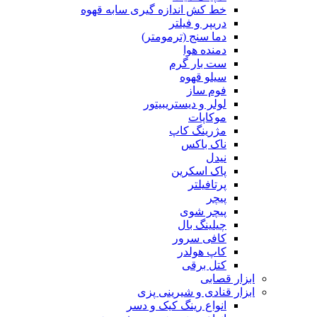
خط کش اندازه گیری سابه قهوه
دریپر و فیلتر
دما سنج (ترمومتر)
دمنده هوا
ست بار گرم
سیلو قهوه
فوم ساز
لولر و دیستریبیتور
موکاپات
مژرینگ کاپ
ناک باکس
نیدل
پاک اسکرین
پرتافیلتر
پیچر
پیچر شوی
چیلینگ بال
کافی سرور
کاپ هولدر
کتل برقی
ابزار قصابی
ابزار قنادی و شیرینی پزی
انواع رینگ کیک و دسر