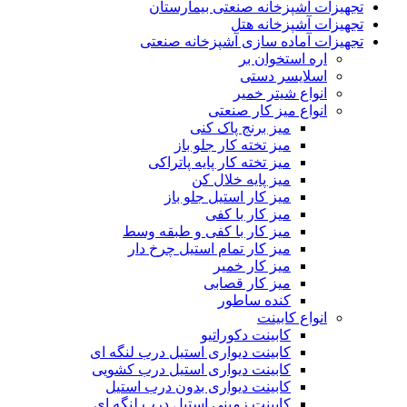
تجهیزات آشپزخانه صنعتی بیمارستان
تجهیزات آشپزخانه هتل
تجهیزات آماده سازی آشپزخانه صنعتی
اره استخوان بر
اسلایسر دستی
انواع شیتر خمیر
انواع میز کار صنعتی
میز برنج پاک کنی
میز تخته کار جلو باز
میز تخته کار پایه پاتراکی
میز پایه خلال کن
میز کار استیل جلو باز
میز کار با کفی
میز کار با کفی و طبقه وسط
میز کار تمام استیل چرخ دار
میز کار خمیر
میز کار قصابی
کنده ساطور
انواع کابینت
کابینت دکوراتیو
کابینت دیواری استیل درب لنگه ای
کابینت دیواری استیل درب کشویی
کابینت دیواری بدون درب استیل
کابینت زمینی استیل درب لنگه ای