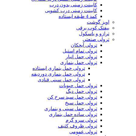
کابینت زمینی بدون درب
کابینت زمینی درب کشویی
کمد 4 طبقه ایستاده
اویز گوشت
بیفتک کوب برقی
ترازو و باسکول
ترولی صنعتی
ترولی آبچکان
ترولی تمام استیل
ترولی حمل انبار
ترولی حمل بنماری
ترولی حمل بنماری ایستاده
ترولی حمل بنماری دوردیفه
ترولی حمل سینی قنادی
ترولی حمل حبوبات
ترولی حمل دیگ
ترولی حمل سبد سرخ کن
ترولی حمل سیخ
ترولی حمل سینی و بنماری
ترولی ساده حمل بنماری
ترولی سرو گرم
ترولی ظروف کثیف
ترولی عمومی