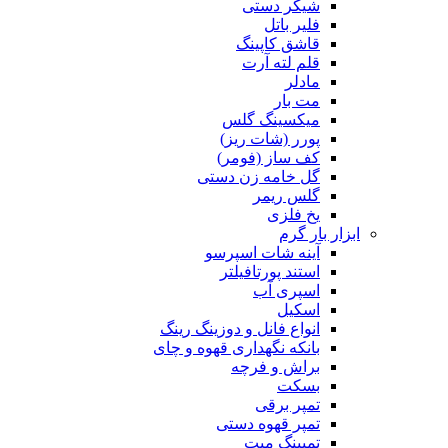
شیکر دستی
فلیر باتل
قاشق کاپینگ
قلم لته آرت
مادلر
مت بار
میکسینگ گلس
پورر (شات ریز)
کف ساز (فومر)
گل خامه زن دستی
گلس ریمر
یخ فلزی
ابزار بار گرم
آینه شات اسپرسو
استند پورتافیلتر
اسپری آب
اسکیل
انواع فانل و دوزینگ رینگ
بانکه نگهداری قهوه و چای
براش و فرچه
بسکت
تمپر برقی
تمپر قهوه دستی
تمپینگ میت