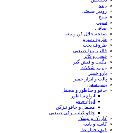
رنده
زودپز صنعتی
سیخ
سینی
صافی
صفحه خلال کن و تیغه
ظروف سرو
ظروف پخت
قالب پیتزا صنعتی
قیچی و کاتر
مگنت و فیش گیر
وارمر شکلات
پارو خمیر
پالت و ابزار خمیر
پمپ سس
چاقو و ساطور و مصقل
انواع ساطور
انواع چاقو
مصقل و چاقو تیزکن
چاقو کباب ترکی صنعتی
کاردک و لیسک
کاسه و بادیه
کیف حمل غذا