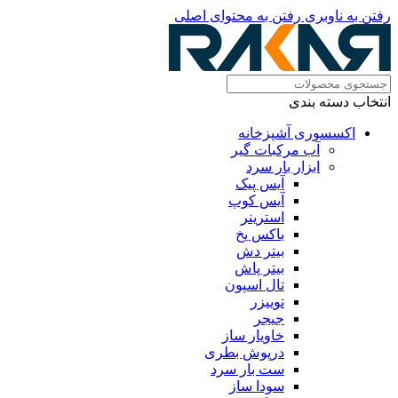
رفتن به ناوبری
رفتن به محتوای اصلی
انتخاب دسته بندی
اکسسوری آشپزخانه
آب مرکبات گیر
ابزار بار سرد
آیس پیک
آیس کوپ
استرینر
باکس یخ
بیتر دش
بیتر پاش
تال اسپون
توییزر
جیجر
خاویار ساز
درپوش بطری
ست بار سرد
سودا ساز