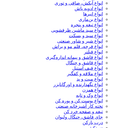
انواع آبکش، صافی و توری
انواع ادویه پاش
انواع انبرها
انواع بن‌ماری
انواع تیغه و پنجره
انواع سبد ماشین ظرفشویی
انواع سبد و بسکت
انواع شیر و شاور صنعتی
انواع فرچه، قلم مو و براش
انواع فیلتر
انواع قاشق و پیمانه اندازه‌گیری
انواع قاشق و چنگال
انواع قیف استیل
انواع ملاقه و کفگیر
انواع میت و پد
انواع نگهدارنده و اورگانایزر
انواع همزن
انواع وک و تابه
انواع پوست کن و پوره کن
تخته کار آشپزخانه صنعتی
تیغه و صفحه خرد کن
جای قاشق، چنگال ولیوان
درب بازکن
دستکش