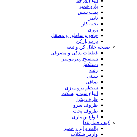
انواع فرچه
پارو خمیر
پمپ سس
تایمر
تخته کار
توری
چاقو و ساطور و مصقل
درب بازکن
صفحه خلال کن و تیغه
قطعات یدکی و مصرفی
دماسنج و ترمومتر
دستکش
رنده
سینی
صافی
ست‌آپ رو میزی
انواع سبد و بسکت
ظرف پیتزا
ظروف سرو
ظروف پخت
انواع بن‌ماری
کیف حمل غذا
پالت و ابزار خمیر
وارمر شکلات