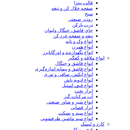
قالب پیتزا
صفحه خلال کن و تیغه
سیخ
زودپز صنعتی
درب بازکن
جای قاشق، چنگال ولیوان
تیغه و صفحه خرد کن
انواع وک و تابه
انواع همزن
انواع نگهدارنده و اورگانایزر
انواع ملاقه و کفگیر
انواع قاشق و چنگال
انواع قاشق و پیمانه اندازه‌گیری
انواع آبکش، صافی و توری
انواع ادویه پاش
انواع قیف استیل
ابزار پخت
آب مرکبات گیر
انواع شیر و شاور صنعتی
ابزار قصابی
انواع سبد و بسکت
انواع سبد ماشین ظرفشویی
کارد و لیسک
قیچی و کاتر