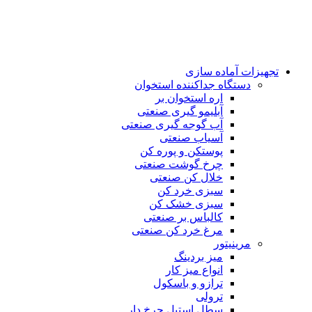
تجهیزات آماده سازی
دستگاه جداکننده استخوان
اره استخوان بر
آبلیمو گیری صنعتی
آب گوجه گیری صنعتی
آسیاب صنعتی
پوستکن و پوره کن
چرخ گوشت صنعتی
خلال کن صنعتی
سبزی خرد کن
سبزی خشک کن
کالباس بر صنعتی
مرغ خرد کن صنعتی
مرینیتور
میز بردینگ
انواع میز کار
ترازو و باسکول
ترولی
سطل استیل چرخ دار