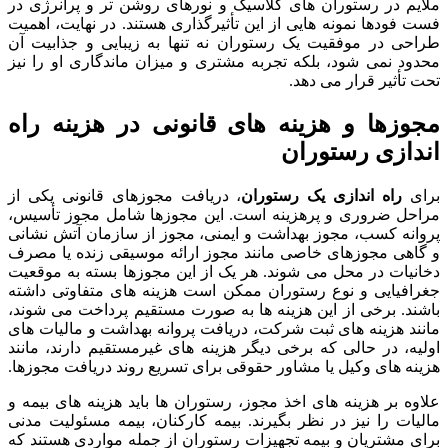
ملایم در رستوران های کلاسیک و نورهای روشن تر و پرانرژی در
فست فودها نمونه هایی از این تأثیرگذاری هستند. در نهایت، اهمیت
طراحی در موفقیت یک رستوران نه تنها به زیبایی و جذابیت آن
محدود نمی شود، بلکه تجربه مشتری و میزان ماندگاری او را نیز
تحت تأثیر قرار می دهد.
مجوزها و هزینه های قانونی در
هزینه راه
اندازی رستوران
برای
راه اندازی یک رستوران
، دریافت مجوزهای قانونی یکی از
مراحل ضروری و پرهزینه است. این مجوزها شامل مجوز تأسیس،
پروانه کسب، مجوز بهداشت و ایمنی، مجوز از سازمان آتش نشانی
و گاهی مجوزهای خاصی مانند مجوز ارائه موسیقی زنده یا مصرف
دخانیات در محل می شوند. هر یک از این مجوزها بسته به موقعیت
جغرافیایی و نوع رستوران ممکن است هزینه های متفاوتی داشته
باشند. برخی از این هزینه ها به صورت مستقیم پرداخت می شوند،
مانند هزینه های ثبت شرکت، دریافت پروانه بهداشت و مالیات های
اولیه، در حالی که برخی دیگر هزینه های غیرمستقیم دارند، مانند
هزینه های وکیل یا مشاور حقوقی برای تسریع روند دریافت مجوزها.
علاوه بر هزینه های اخذ مجوز، رستوران ها باید هزینه های بیمه و
مالیات را نیز در نظر بگیرند. بیمه کارکنان، بیمه مسئولیت مدنی
برای مشتریان و بیمه تجهیزات رستوران از جمله مواردی هستند که