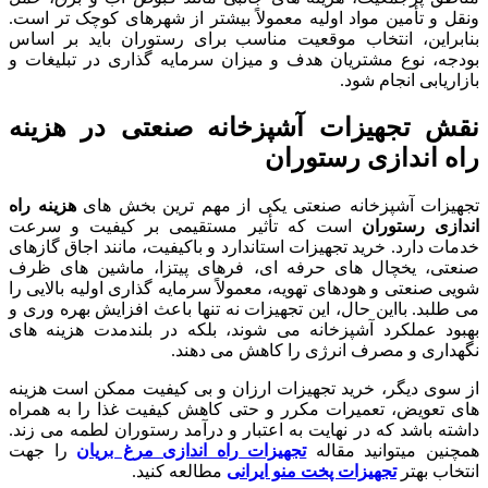
ونقل و تأمین مواد اولیه معمولاً بیشتر از شهرهای کوچک تر است.
بنابراین، انتخاب موقعیت مناسب برای رستوران باید بر اساس
بودجه، نوع مشتریان هدف و میزان سرمایه گذاری در تبلیغات و
بازاریابی انجام شود.
نقش تجهیزات آشپزخانه صنعتی در هزینه
راه اندازی رستوران
تجهیزات آشپزخانه صنعتی یکی از مهم ترین بخش های
هزینه راه
اندازی رستوران
است که تأثیر مستقیمی بر کیفیت و سرعت
خدمات دارد. خرید تجهیزات استاندارد و باکیفیت، مانند اجاق گازهای
صنعتی، یخچال های حرفه ای، فرهای پیتزا، ماشین های ظرف
شویی صنعتی و هودهای تهویه، معمولاً سرمایه گذاری اولیه بالایی را
می طلبد. بااین حال، این تجهیزات نه تنها باعث افزایش بهره وری و
بهبود عملکرد آشپزخانه می شوند، بلکه در بلندمدت هزینه های
نگهداری و مصرف انرژی را کاهش می دهند.
از سوی دیگر، خرید تجهیزات ارزان و بی کیفیت ممکن است هزینه
های تعویض، تعمیرات مکرر و حتی کاهش کیفیت غذا را به همراه
داشته باشد که در نهایت به اعتبار و درآمد رستوران لطمه می زند.
همچنین میتوانید مقاله
تجهیزات راه اندازی مرغ بریان
را جهت
انتخاب بهتر
تجهیزات پخت منو ایرانی
مطالعه کنید.