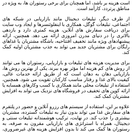
است هزینه بر باشد، اما همچنان برای برخی رستوران ها، به ویژه در
مناطق پرتردد، کارآمد است.
از طرف دیگر، تبلیغات دیجیتال مانند بازاریابی در شبکه های
اجتماعی، تبلیغات گوگل، همکاری با اینفلوئنسرها و ایجاد وب سایت
برای دریافت سفارش های آنلاین، هزینه کمتری دارد و بازدهی
بالاتری را در دنیای مدرن امروزی ارائه می دهد. همچنین، ارائه
پیشنهادهای ویژه مانند تخفیف افتتاحیه، باشگاه مشتریان یا غذاهای
رایگان برای مشتریان جدید می تواند به جذب مشتریان اولیه کمک
کند.
برای مدیریت هزینه های تبلیغات و بازاریابی، رستوران ها می توانند
از روش های کم هزینه اما مؤثر بهره ببرند. یکی از بهترین روش ها،
بازاریابی دهان به دهان است که از طریق ارائه خدمات عالی،
کیفیت بالای غذا و رفتار مناسب کارکنان تقویت می شود. همچنین،
استفاده از تبلیغات محلی مانند همکاری با کسب وکارهای همسایه یا
ارائه کوپن های تخفیف در فروشگاه های نزدیک می تواند به افزایش
مشتریان کمک کند.
علاوه بر این، استفاده از سیستم های رزرو آنلاین و حضور در پلتفرم
های سفارش غذا می تواند بدون نیاز به تبلیغات گسترده، مشتریان
بیشتری را جذب کند. در نهایت، ترکیب هوشمندانه تبلیغات سنتی و
دیجیتال، همراه با استراتژی های بازاریابی مقرون به صرفه، به
رستوران ها کمک می کند تا بدون افزایش هزینه های غیرضروری،