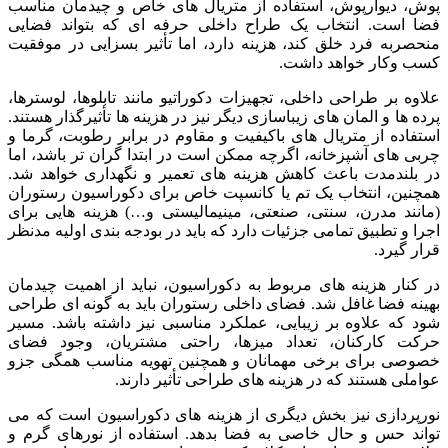
پوش، دیوارپوش، استفاده از متریال های خاص و چیدمان مناسب
فضا است. انتخاب یک طراح داخلی حرفه ای که بتواند فضایی
منحصربه فرد خلق کند، هزینه دارد، اما تأثیر بسزایی در موفقیت
کسب وکار خواهد داشت.
علاوه بر طراحی داخلی، تجهیزات دکوراتیو مانند تابلوها، لوسترها،
پرده ها و المان های زیباسازی دیگر نیز در هزینه ها تأثیرگذار هستند.
استفاده از متریال های باکیفیت و مقاوم در برابر رطوبت، گرما و
چربی های آشپزخانه، اگرچه ممکن است در ابتدا گران تر باشد، اما
در بلندمدت باعث کاهش هزینه های تعمیر و نگهداری خواهد شد.
همچنین، انتخاب یک تم یا کانسپت خاص برای دکوراسیون رستوران
(مانند مدرن، سنتی، صنعتی، مینیمالیستی و…) هزینه هایی برای
اجرا و تطبیق تمامی جزئیات دارد که باید در بودجه بندی اولیه مدنظر
قرار گیرد.
در کنار هزینه های مربوط به دکوراسیون، نباید از اهمیت چیدمان
بهینه فضا غافل شد. فضای داخلی رستوران باید به گونه ای طراحی
شود که علاوه بر زیبایی، عملکرد مناسبی نیز داشته باشد. مسیر
حرکت کارکنان، تعداد میزها، راحتی مشتریان، وجود فضای
خصوصی برای برخی مهمانان و همچنین تهویه مناسب همگی جزو
عواملی هستند که در هزینه های طراحی تأثیر دارند.
نورپردازی نیز بخش دیگری از هزینه های دکوراسیون است که می
تواند حس و حال خاصی به فضا بدهد. استفاده از نورهای گرم و