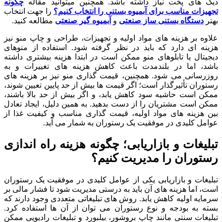
دیگ های پخت نیاز داشته باشد. همچنین میتوانید مقاله
چگونه
تجهیزات مناسب برای آبمیوه بستنی را انتخاب کنیم؟
را جهت انتخاب
بهتر
دستگاه بستنی ساز صنعتی
و
آبمیوه گیر صنعتی
مطالعه کنید.
علاوه بر هزینه های مواد اولیه و تجهیزات، طراحی و چاپ منو نیز
هزینه ای دارد که باید در نظر گرفته شود. استفاده از منوهای
دیجیتال یا تابلوهای منو ممکن است در ابتدا هزینه بیشتری داشته
باشد، اما در بلندمدت باعث کاهش هزینه های تغییرات و به
روزرسانی می شود. همچنین، قیمت گذاری منو نیز بر هزینه های
رستوران تأثیرگذار است؛ اگر قیمت ها بیش از حد پایین تعیین شوند،
ممکن است حاشیه سود کاهش یابد، و اگر بیش از حد بالا باشند،
ممکن است مشتریان را از دست بدهید. به همین دلیل، ایجاد تعادل
بین هزینه های مواد اولیه، قیمت گذاری مناسب و کیفیت غذا از
عوامل کلیدی در موفقیت یک رستوران به شمار می آید.
تبلیغات و بازاریابی؛ چگونه
هزینه راه اندازی
رستوران
را مدیریت کنیم؟
تبلیغات و بازاریابی یکی از عوامل کلیدی در موفقیت یک رستوران
است، اما هزینه های آن باید به درستی مدیریت شود تا فشار مالی بر
سرمایه اولیه کاهش یابد. روش های تبلیغاتی متعددی وجود دارند که
بسته به بودجه و نوع رستوران می توان از آن ها استفاده کرد.
تبلیغات سنتی مانند چاپ بروشور، بیلبورد و تبلیغات رادیویی ممکن