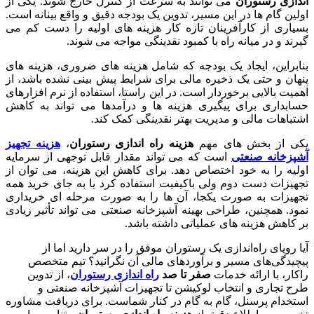
اندازی رستوران
می توانند به سرعت از کنترل خارج شوند. یکی از
اولین گام ها در این مسیر، تدوین یک بودجه دقیق و واقع بینانه است.
بسیاری از کارآفرینان تازه کار هزینه های اولیه را دست کم می
گیرند و در میانه راه با کمبود نقدینگی مواجه می شوند.
بنابراین، ایجاد یک بودجه که شامل هزینه های ضروری، هزینه های
پنهان و حتی یک ذخیره مالی برای شرایط پیش بینی نشده باشد، از
اهمیت بالایی برخوردار است. در این راستا، استفاده از نرم افزارهای
حسابداری برای پیگیری هزینه ها و درآمدها می تواند به کاهش
اشتباهات مالی و مدیریت بهتر نقدینگی کمک کند.
یکی از بخش های مهم
هزینه راه اندازی رستوران
،
هزینه تجهیز
آشپزخانه صنعتی
است که می تواند مقدار قابل توجهی از سرمایه
اولیه را به خود اختصاص دهد. برای کاهش این هزینه، می توان از
تجهیزات دست دوم ولی باکیفیت استفاده کرد یا به جای خرید همه
تجهیزات به صورت یکجا، آن ها را به صورت مرحله ای خریداری
نمود. همچنین، طراحی بهینه آشپزخانه صنعتی می تواند تأثیر زیادی
بر کاهش هزینه های عملیاتی داشته باشد.
آیا رویای راه‌اندازی یک رستوران موفق را در سر دارید اما از
پیچیدگی‌های مسیر و برآوردهای مالی آن نگرانید؟ تیم متخصص
راکار، با ارائه خدمات
صفر تا صد
راه اندازی رستوران
، از تدوین
طرح تجاری و انتخاب لوکیشن تا تجهیزات آشپزخانه صنعتی و
استخدام پرسنل، گام به گام در کنار شماست. برای دریافت مشاوره