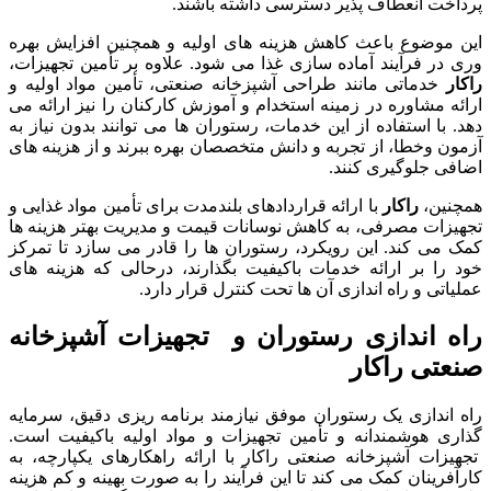
پرداخت انعطاف پذیر دسترسی داشته باشند.
این موضوع باعث کاهش هزینه های اولیه و همچنین افزایش بهره
وری در فرآیند آماده سازی غذا می شود. علاوه بر تأمین تجهیزات،
راکار
خدماتی مانند طراحی آشپزخانه صنعتی، تأمین مواد اولیه و
ارائه مشاوره در زمینه استخدام و آموزش کارکنان را نیز ارائه می
دهد. با استفاده از این خدمات، رستوران ها می توانند بدون نیاز به
آزمون وخطا، از تجربه و دانش متخصصان بهره ببرند و از هزینه های
اضافی جلوگیری کنند.
همچنین،
راکار
با ارائه قراردادهای بلندمدت برای تأمین مواد غذایی و
تجهیزات مصرفی، به کاهش نوسانات قیمت و مدیریت بهتر هزینه ها
کمک می کند. این رویکرد، رستوران ها را قادر می سازد تا تمرکز
خود را بر ارائه خدمات باکیفیت بگذارند، درحالی که هزینه های
عملیاتی و راه اندازی آن ها تحت کنترل قرار دارد.
راه اندازی رستوران و تجهیزات آشپزخانه
صنعتی راکار
راه اندازی یک رستوران موفق نیازمند برنامه ریزی دقیق، سرمایه
گذاری هوشمندانه و تأمین تجهیزات و مواد اولیه باکیفیت است.
تجهیزات آشپزخانه صنعتی راکار با ارائه راهکارهای یکپارچه، به
کارآفرینان کمک می کند تا این فرآیند را به صورت بهینه و کم هزینه