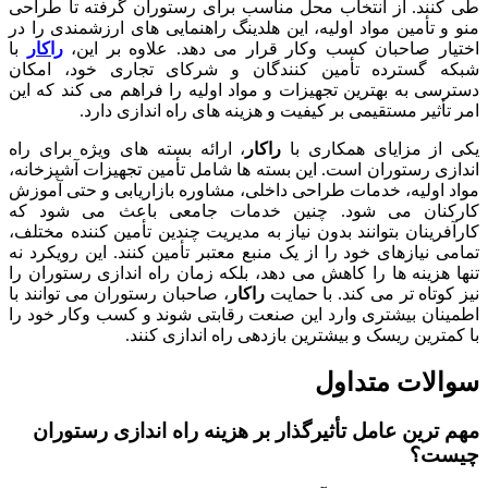
طی کنند. از انتخاب محل مناسب برای رستوران گرفته تا طراحی
منو و تأمین مواد اولیه، این هلدینگ راهنمایی های ارزشمندی را در
اختیار صاحبان کسب وکار قرار می دهد. علاوه بر این،
راکار
با
شبکه گسترده تأمین کنندگان و شرکای تجاری خود، امکان
دسترسی به بهترین تجهیزات و مواد اولیه را فراهم می کند که این
امر تأثیر مستقیمی بر کیفیت و هزینه های راه اندازی دارد.
یکی از مزایای همکاری با
راکار
، ارائه بسته های ویژه برای راه
اندازی رستوران است. این بسته ها شامل تأمین تجهیزات آشپزخانه،
مواد اولیه، خدمات طراحی داخلی، مشاوره بازاریابی و حتی آموزش
کارکنان می شود. چنین خدمات جامعی باعث می شود که
کارآفرینان بتوانند بدون نیاز به مدیریت چندین تأمین کننده مختلف،
تمامی نیازهای خود را از یک منبع معتبر تأمین کنند. این رویکرد نه
تنها هزینه ها را کاهش می دهد، بلکه زمان راه اندازی رستوران را
نیز کوتاه تر می کند. با حمایت
راکار
، صاحبان رستوران می توانند با
اطمینان بیشتری وارد این صنعت رقابتی شوند و کسب وکار خود را
با کمترین ریسک و بیشترین بازدهی راه اندازی کنند.
سوالات متداول
مهم ترین عامل تأثیرگذار بر هزینه راه اندازی رستوران
چیست؟