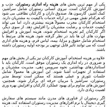
یکی از مهم ترین بخش های
هزینه راه اندازی رستوران
، جذب و
آموزش کارکنان است. نیروی انسانی رستوران شامل سرآشپز،
کمک آشپز، گارسون ها، صندوق داران و کارکنان نظافتی می شود
که هرکدام نقش مهمی در ارائه خدمات باکیفیت به مشتریان دارند.
استخدام کارکنان مجرب معمولاً هزینه بیشتری دارد، اما می تواند
کیفیت خدمات و رضایت مشتریان را افزایش دهد. از سوی دیگر،
اگر کارکنان کم تجربه استخدام شوند، هزینه آموزش و افزایش
مهارت های آن ها باید در نظر گرفته شود. هزینه های مرتبط با
استخدام شامل حقوق و مزایا، بیمه، لباس فرم، و هزینه های اداری
است که می توانند تأثیر قابل توجهی بر بودجه اولیه رستوران داشته
باشند.
علاوه بر هزینه استخدام، آموزش کارکنان نیز یکی از بخش های مهم
و ضروری در راه اندازی یک رستوران موفق است. کارکنان باید با
استانداردهای بهداشتی، نحوه سرویس دهی، مدیریت مشتریان و
استفاده از تجهیزات آشنا شوند. این آموزش ها معمولاً شامل
جلسات تئوری و عملی هستند که ممکن است توسط مدیر
رستوران، سرآشپز یا مربیان حرفه ای برگزار شوند. همچنین،
آموزش های مداوم برای بهبود عملکرد کارکنان و افزایش بهره وری
اهمیت زیادی دارد.
اگر رستوران از فناوری های مدرن مانند سیستم های سفارش
گیری دیجیتال یا نرم افزارهای مدیریت رستوران استفاده کند، هزینه