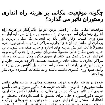
چگونه موقعیت مکانی بر هزینه راه اندازی
رستوران تأثیر می گذارد؟
موقعیت مکانی یکی از اصلی ترین عوامل تأثیرگذار در
هزینه راه
اندازی رستوران
است و می تواند مستقیماً بر میزان سرمایه اولیه و
سودآوری کسب وکار تأثیر بگذارد. انتخاب یک مکان پرتردد و
پرطرفدار، مانند خیابان های تجاری، مراکز خرید یا مناطق توریستی،
معمولاً باعث افزایش هزینه های اجاره و خرید ملک می شود. بااین
حال، چنین مکان هایی معمولاً مشتریان بیشتری را جذب کرده و به
افزایش فروش کمک می کنند. از سوی دیگر، مکان هایی که دور از
مراکز تجاری یا محله های پرجمعیت هستند، اگرچه هزینه اجاره و
خرید پایین تری دارند، اما ممکن است به دلیل کاهش میزان رفت
وآمد، سودآوری کمتری داشته باشند و به تبلیغات گسترده تری نیاز
پیدا کنند.
علاوه بر هزینه اجاره و خرید، موقعیت مکانی بر هزینه های جانبی
مانند مجوزهای قانونی، مالیات، هزینه های دکوراسیون و حتی تأمین
نیروی کار تأثیر می گذارد. برای مثال، در مناطق لوکس و تجاری،
هزینه دکوراسیون داخلی برای تطبیق با استانداردهای محیطی و
انتظارات مشتریان افزایش می یابد. همچنین، در شهرهای بزرگ و
مناطق پرجمعیت، هزینه های جانبی مانند قبوض آب و برق، حمل