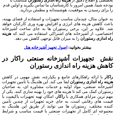
تخصصی و اطلاع دقیق از
هزینه راه اندازی رستوران
متناسب با
بودجه شما، همین امروز با کارشناسان ما تماس بگیرید و اولین قدم
را برای رسیدن به موفقیت، هوشمندانه و مطمئن بردارید.
به عنوان مثال، چیدمان مناسب تجهیزات و استفاده از فضای بهینه،
باعث کاهش هزینه های انرژی و افزایش بهره وری کارکنان خواهد
شد. علاوه بر این، برخی رستوران ها به جای ساخت آشپزخانه
اختصاصی، از آشپزخانه های اشتراکی استفاده می کنند که
هزینه
راه اندازی رستوران
را به میزان قابل توجهی کاهش می دهد.
بیشتر بخوانید:
اصول تجهیز آشپزخانه هتل
نقش تجهیزات آشپزخانه صنعتی راکار در
کاهش هزینه راه اندازی رستوران
راکار
با ارائه راهکارهای جامع و یکپارچه، نقش مهمی در کاهش
هزینه راه اندازی رستوران
ایفا می کند. این هلدینگ با تأمین تجهیزات
آشپزخانه صنعتی، مواد اولیه و خدمات مشاوره ای، به صاحبان
رستوران کمک می کند تا هزینه های خود را بهینه سازی کنند. یکی از
مهم ترین مزایای همکاری با
راکار
، امکان تهیه تجهیزات باکیفیت با
قیمت های رقابتی است. به جای خرید تجهیزات از چندین تأمین
کننده مختلف، رستوران ها می توانند از طریق این هلدینگ به
مجموعه ای کامل از تجهیزات صنعتی با قیمت مناسب و شرایط