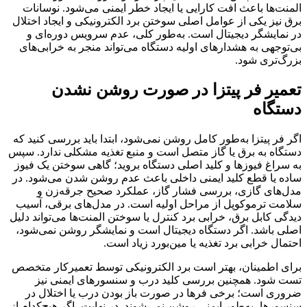
المنت‌ها باعث افت کارایی یا ایجاد خطر ایمنی می‌شود. نوسانات
برق نیز یکی از عوامل اصلی سوختن برد الکترونیکی و ایجاد اختلال
در نمایشگر دیجیتال است. به‌طور کلی، عدم سرویس دوره‌ای و
بی‌توجهی به هشدارهای اولیه دستگاه می‌تواند منجر به خرابی‌های
بزرگ‌تری شود.
تعمیر فر پیتزا در صورت روشن نشدن
دستگاه
اگر فر پیتزا به‌طور کامل روشن نمی‌شود، ابتدا باید بررسی کنید که
دستگاه به برق یا گاز متصل است و منبع تغذیه مشکلی ندارد. سپس
به سراغ فیوزها و کلید اصلی دستگاه بروید؛ گاهی سوختن یک فیوز
ساده یا قطع کلید ایمنی داخلی باعث عدم روشن شدن می‌شود. در
مدل‌های گازی، بررسی فشار گاز، عملکرد صحیح جرقه‌زن و
سلامت ترموکوپل از مراحل اولیه است. در مدل‌های برقی، آسیب
دیدگی کابل برق، خرابی برد کنترل یا سوختن المنت‌ها می‌تواند دلیل
اصلی باشد. اگر دستگاه دیجیتال است و نمایشگر روشن نمی‌شود،
احتمال خرابی برد تغذیه یا مین‌بورد زیاد است.
برای اطمینان، بهتر است برد الکترونیکی توسط تعمیرکار متخصص
تست شود. همچنین بررسی کلید درب و سنسورهای ایمنی نیز
ضروری است؛ برخی فرها در صورت باز بودن درب یا اختلال در
سنسورها، به‌طور ایمنی روشن نمی‌شوند. در نهایت، اگر هیچ‌کدام از