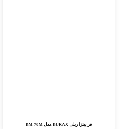
فر پیتزا ریلی BURAX مدل BM-70M