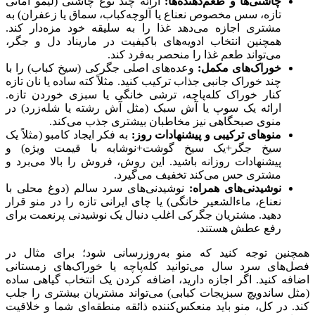
چاشنی‌ها و طعم‌دهنده‌ها
:
ارائه چند نوع چاشنی (لیمو امانی
تازه، سس مخصوص نعناع یا آلوچه‌کباب، سماق یا زعفران) به
مشتری اجازه می‌دهد غذا را به سلیقه خود مزه‌دار کند.
همچنین انتخاب ادویه‌های باکیفیت در ماریناد دل و جگر،
می‌تواند طعم غذا را منحصر به‌فرد کند.
خوراک‌های مکمل
:
وعده‌های اصلی جگرکی (سیخ کباب) را با
چند خوراک جانبی جذاب ترکیب کنید. مثلاً کته ساده یا نان تازه
کنار خوراک‌ کله‌پاچه، ترشی خانگی یا سبزی خوردن تازه.
ارائه یک سوپ یا آش سبک (مثل آش رشته یا شله‌زرد) در
منوی صبحگاهی نیز مخاطبان بیشتری جذب می‌کند.
منوهای ترکیبی و پیشنهادات روز
:
به فکر ایجاد کامبو (مثلاً یک
سیخ جگر+یک سیخ گوشت+نوشابه با قیمت ویژه) و
پیشنهادات روزانه باشید. این روش، فروش را بالا می‌برد و
مشتری حس می‌کند تخفیف می‌گیرد.
نوشیدنی‌های همراه
:
نوشیدنی‌های سرد سالم (دوغ محلی با
نعناع، ماءالشعیر خانگی) یا چای ایرانی تازه را در منو قرار
دهید. مشتریان جگرکی اغلب دنبال یک نوشیدنی پرنعمت برای
رفع عطش هستند.
همچنین توجه کنید که منو به‌روزرسانی شود؛ برای مثال در
فصل‌های سرد سال می‌توانید کله‌پاچه یا خوراک‌های زمستانی
اضافه کنید. اگر اجازه دارید، اضافه کردن یک انتخاب گیاهی ساده
(مثل ساندویچ سبزیجات کبابی) می‌تواند مشتریان بیشتری را جلب
کند. در کل، منو باید منعکس‌کننده ذائقه منطقه‌ای شما و خلاقیت