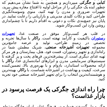
کبابی و جگرکی
میپردازیم و همچنین به شما نشان می‌دهیم که
چطور ایده یک جگرکی را از مراحل اولیه تا افتتاح مغازه پیش ببرید،
تجهیزات ضروری و مدرن را تهیه کنید، منوی وسوسه‌انگیزی
طراحی کنید و نکات کلیدی مدیریتی و بازاریابی را رعایت نمایید. در
پایان نیز جمع‌بندی نکات و دعوتی به اقدام داریم تا با چشم‌اندازی
روشن وارد این کسب‌وکار شوید.
در قلب هر کسب‌وکار موفق در صنعت غذا،
تجهیزات
رستوران
باکیفیت و کارآمد نهفته است.
راکار
با سال‌ها تجربه و
تخصص در زمینه طراحی، تولید و عرضه جامع‌ترین
مجموعه
تجهیزات آشپزخانه صنعتی
، شریک مطمئن شما در
راه‌اندازی و تجهیز رستوران، فست فود، هتل، بیمارستان و هر مرکز
تهیه غذای دیگری است. از پیشرفته‌ترین فرهای پخت و پز گرفته تا
سیستم‌های سرمایشی مدرن و ابزارهای آماده‌سازی غذا،
راکار
با
ارائه محصولات استاندارد، بادوام و با بهره‌وری بالا، تضمین‌کننده
سرعت، کیفیت و بهداشت در آشپزخانه شماست. با
راکار
، بهینه‌ترین
و هوشمندانه‌ترین انتخاب را برای تجهیز آشپزخانه صنعتی خود تجربه
کنید.
چرا
راه اندازی جگرکی
یک فرصت پرسود در
بازار غذاست؟
جگر و دل گوسفند همواره در فرهنگ غذایی ایران جایگاه ویژه‌ای