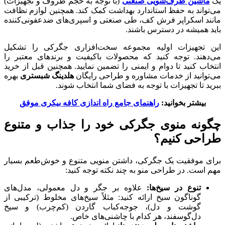
یک
ماشین ظرف‌شویی صنعتی
(با توجه به حجم ظروف و تجهیزات)
می‌تواند به حفظ استاندارد بهداشت کمک کند. همچنین لوازم نظافت
مانند اسکراپر فرش کف، طی صنعتی و اسپری‌های ضدعفونی‌کننده
باید همیشه در دسترس باشند.
این تجهیزات اولیه مجموعه سخت‌افزاری جگرکی را تشکیل
می‌دهند. توجه کنید که محصولات باکیفیت و برندهای معتبر را
انتخاب کنید تا دوام و ایمنی را تضمین نمایید. همچنین قبل از خرید
می‌توانید از خدمات مشاوره و طراحی رایگان
هلدینگ شبستری
بهره
ببرید تا تجهیزات با توجه به فضای شما انتخاب شوند.
بیشتر بخوانید:
راهنمای جامع راه اندازی کافه بیکری موفق
چگونه منوی جگرکی خود را جذاب و متنوع
طراحی کنیم؟
برای موفقیت یک جگرکی، داشتن منویی متنوع و خوش‌طعم بسیار
مهم است. در طراحی منو به چند نکته توجه کنید:
تنوع در سیخ‌ها
:
علاوه بر جگر و دل معمولی، مدل‌های
گوناگون سیخ ارائه کنید: مثلاً سیخ‌های مخلوط (ترکیبی از
گوشت و دل)، جوجه‌کباب گاردن (کم‌چرب) و سیخ
دل‌گوسفند، هر کدام با چاشنی‌های خاص.