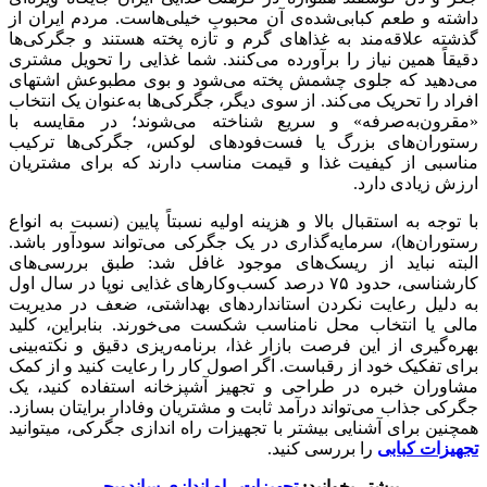
داشته و طعم کبابی‌شده‌ی آن محبوبِ خیلی‌هاست. مردم ایران از
گذشته علاقه‌مند به غذاهای گرم و تازه‌‌ پخته هستند و جگرکی‌ها
دقیقاً همین نیاز را برآورده می‌کنند. شما غذایی را تحویل مشتری
می‌دهید که جلوی چشمش پخته می‌شود و بوی مطبوعش اشتهای
افراد را تحریک می‌کند. از سوی دیگر، جگرکی‌ها به‌عنوان یک انتخاب
«مقرون‌به‌صرفه» و سریع شناخته می‌شوند؛ در مقایسه با
رستوران‌های بزرگ یا فست‌فودهای لوکس، جگرکی‌ها ترکیب
مناسبی از کیفیت غذا و قیمت مناسب دارند که برای مشتریان
ارزش زیادی دارد.
با توجه به استقبال بالا و هزینه اولیه نسبتاً پایین (نسبت به انواع
رستوران‌ها)، سرمایه‌گذاری در یک جگرکی می‌تواند سودآور باشد.
البته نباید از ریسک‌های موجود غافل شد: طبق بررسی‌های
کارشناسی، حدود ۷۵ درصد کسب‌وکارهای غذایی نوپا در سال اول
به دلیل رعایت نکردن استانداردهای بهداشتی، ضعف در مدیریت
مالی یا انتخاب محل نامناسب شکست می‌خورند. بنابراین، کلید
بهره‌گیری از این فرصت بازار غذا، برنامه‌ریزی دقیق و نکته‌بینی
برای تفکیک خود از رقباست. اگر اصول کار را رعایت کنید و از کمک
مشاوران خبره در طراحی و تجهیز آشپزخانه استفاده کنید، یک
جگرکی جذاب می‌تواند درآمد ثابت و مشتریان وفادار برایتان بسازد.
همچنین برای آشنایی بیشتر با تجهیزات راه اندازی جگرکی، میتوانید
تجهیزات کبابی
را بررسی کنید.
بیشتر بخوانید:
تجهیزات راه اندازی ساندویچی