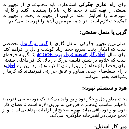
برای
راه اندازی جگرکی
استاندارد، باید مجموعه‌ای از تجهیزات
صنعتی را تهیه کنید تا حجم کاری بالا را پشتیبانی کنند و کارایی
آشپزخانه را افزایش دهند. ترکیبی از تجهیزات پخت و تجهیزات
کمک‌پخت لازم است. در ادامه مهم‌ترین آن‌ها را فهرست می‌کنیم:
گریل یا منقل صنعتی
:
اصلی‌ترین تجهیز جگرکی، منقل گازی یا
گریل و گریدل
تخصصی
است که امکان پخت سریع حجم زیاد گوشت و دل را فراهم کند.
برای مثال،
اجاق گاز ۴شعله فردار برند 4COOK
یک گزینه حرفه‌ای
است که علاوه بر شش قابلمه بزرگ در بالا، یک فر داخلی صنعتی
برای پخت انواع غذاها (از پیتزا و نان تا کباب‌ها) دارد. این نوع
اجاق‌
ها
دارای شعله‌های چدنی مقاوم و عایق حرارتی قدرتمندند که گرما را
یکنواخت پخش می‌کنند.
هود و سیستم تهویه
:
پخت مداوم دل و جگر دود و بو تولید می‌کند. یک هود صنعتی قدرتمند
با فیلتر مناسب (به‌همراه خروجی به بیرون) لازم است تا فضای کار،
بدون بو و دود باقی بماند. تهویه صحیح از الزامات بهداشتی است و از
تجمع چربی در آشپزخانه جلوگیری می‌کند.
میز کار استیل
: