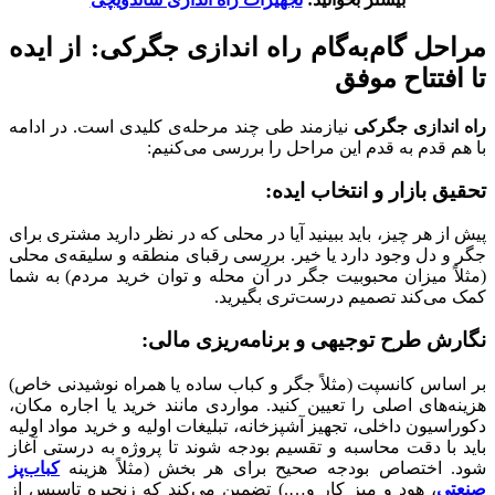
مراحل گام‌به‌گام راه اندازی جگرکی: از ایده
تا افتتاح موفق
راه اندازی جگرکی
نیازمند طی چند مرحله‌ی کلیدی است. در ادامه
با هم قدم به قدم این مراحل را بررسی می‌کنیم:
تحقیق بازار و انتخاب ایده
:
پیش از هر چیز، باید ببینید آیا در محلی که در نظر دارید مشتری برای
جگر و دل وجود دارد یا خیر. بررسی رقبای منطقه و سلیقه‌ی محلی
(مثلاً میزان محبوبیت جگر در آن محله و توان خرید مردم) به شما
کمک می‌کند تصمیم درست‌تری بگیرید.
نگارش طرح توجیهی و برنامه‌ریزی مالی
:
بر اساس کانسپت (مثلاً جگر و کباب ساده یا همراه نوشیدنی خاص)
هزینه‌های اصلی را تعیین کنید. مواردی مانند خرید یا اجاره مکان،
دکوراسیون داخلی، تجهیز آشپزخانه، تبلیغات اولیه و خرید مواد اولیه
باید با دقت محاسبه و تقسیم بودجه شوند تا پروژه به درستی آغاز
شود. اختصاص بودجه صحیح برای هر بخش (مثلاً هزینه
کباب‌پز
صنعتی
، هود و میز کار و….) تضمین می‌کند که زنجیره تاسیس از