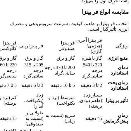
پاستا حرف اول را می‌زند.
مقایسه انواع فر پیتزا
انتخاب فر پیتزا بر طعم، کیفیت، سرعت سرویس‌دهی و مصرف
انرژی تأثیرگذار است.
فر پیتزا آجری
فر پیتزا
فر پیتزا
ویژگی
(هیزمی/
فر پیتزا ریلی
صندوقی
کانوکشن
گازی)
منبع انرژی
گاز یا هیزم
گاز و برق
گاز و برق
گاز و برق
320 تا 540
205 تا 315
220 تا 
دمای
200 تا 370 درجه
درجه
درجه
درجه
استاندارد
سانتی‌گراد
سانتی‌گراد
سانتی‌گراد
سانتی‌گرا
زمان پخت
2 تا 3 دقیقه
5 تا 10 دقیقه
3 تا 5 دقیقه
5 تا 7 دقیقه
استاندارد
بسیار زیاد
زیاد
متوسط (ترد و
کم (ترد و
تأثیر بر پیتزا
(طعم دودی،
(یکنواخت،
یکنواخت)
برشته)
برشته)
آبدار)
طولانی‌تر
زمان
سریع (نسبت به
45 دقیقه
(نسبت به
15 دقیقه
پیش‌گرمایش
ریلی)
صندوقی)
رستوران‌های
کافه‌ها،