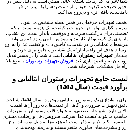
شما تأثیر می‌گذارد. یک پاستای عالی ممکن است به دلیل نقص در
تجهیزات پخت، کیفیت خود را از دست بدهد یا یک پیتزا در فر
نامناسب، بافتی نرم و بی‌روح پیدا کند.
اهمیت تجهیزات حرفه‌ای در همین نقطه مشخص می‌شود.
سرمایه‌گذاری اولیه در تجهیزات باکیفیت، یک هزینه نیست، بلکه
تضمینی برای بازگشت سرمایه و موفقیت پایدار است. این انتخاب،
پایه‌های یک کسب‌وکار کارآمد و سودآور را می‌سازد که می‌تواند
هزینه‌های عملیاتی را در بلندمدت کاهش داده و کیفیت غذا را به اوج
برساند. هدف این راهنما، ارائه یک نقشه راه جامع برای خرید و
چیدمان
تجهیزات رستوران ایتالیایی
است تا شما را در مسیر تبدیل
رویایتان به واقعیت یاری کند.
فروش تجهیزات رستوران
با تنوع بالا
راه حل مشکلات آشپزخانه شما.
لیست جامع
تجهیزات رستوران ایتالیایی
و
برآورد قیمت (سال 1404)
برای راه‌اندازی یک رستوران ایتالیایی موفق در سال 1404، شناخت
دقیق تجهیزات ضروری و آگاهی از قیمت‌های به‌روز آن‌ها اهمیت
بالایی دارد. آشپزخانه صنعتی، به عنوان قلب رستوران، با تجهیزات
مناسب می‌تواند کیفیت غذا، سرعت سرویس‌دهی و رضایت مشتری
را تضمین کند. لازم به ذکر است که هزینه‌ها به دلیل نوسانات نرخ
ارز و پیشرفت‌های فناوری متغیر هستند و نیازمند بودجه‌بندی