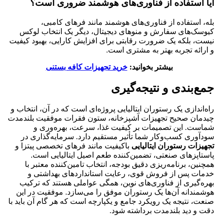
آیا استفاده از فناوری‌های هوشمند ضروری است؟
بله، استفاده از فناوری‌های هوشمند مانند فرهای کامبی،
کیوسک‌های سفارش و منوهای دیجیتال، دیگر یک انتخاب لوکس
نیست، بلکه یک ضرورت رقابتی برای افزایش کارایی، بهبود کیفیت
و ارائه تجربه بهتر به مشتری است.
بیشتر بخوانید:
خرید تجهیزات کافه بستنی
جمع‌بندی و نتیجه‌گیری
راه‌اندازی یک رستوران ایتالیایی پروژه‌ای است که در آن، انتخاب و
چیدمان صحیح تجهیزات آشپزخانه، ستون فقرات موفقیت بلندمدت
شماست. این تصمیمات بر کیفیت غذا، سرعت، بهره‌وری و
سودآوری کسب‌وکار شما تأثیر مستقیم دارد. سرمایه‌گذاری در
تجهیزات رستوران ایتالیایی
باکیفیت مانند فرهای تخصصی پیتزا و
پاستاپزهای صنعتی، تضمین‌کننده طعم اصیل ایتالیایی است.
همچنین، برنامه‌ریزی دقیق بودجه، انتخاب تامین‌کننده معتبر با
خدمات پس از فروش قوی، رعایت استانداردهای بهداشتی و
بهره‌گیری از فناوری‌های نوین، همگی عواملی هستند که ترکیب
هوشمندانه آن‌ها یک رستوران موفق را می‌سازد. موفقیت در این
صنعت، نتیجه یک رویکرد جامع و یکپارچه است که هر گام آن باید با
دقت و دید بلندمدت برداشته شود.