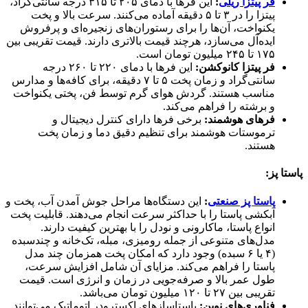
فر پیتزا ریلی
:
این فرها با دمای ۲۰۵ تا ۳۱۵ درجه سانتی‌گراد،
پیتزا را در ۳ تا ۵ دقیقه آماده می‌کنند. سرعت بالا و پخت
یکنواخت، آن‌ها را برای رستوران‌های زنجیره‌ای و پرفروش
ایده‌آل می‌سازد، هرچند قیمت بالاتری دارند. قیمت تقریبی بین
۱۷۵ تا ۲۴۵ میلیون تومان است.
فر پیتزا کانوکشن:
این فرها با دمای ۲۲۰ تا ۲۶۰ درجه
سانتی‌گراد و زمان پخت ۵ تا ۷ دقیقه، برای کافه‌ها و مدارس
مناسب هستند. گردش هوای گرم توسط فن، پختی یکنواخت
و برشته را فراهم می‌کند.
فرهای هوشمند:
برخی فرها دارای کنترل دیجیتال و
ترموستات هوشمند برای تنظیم دقیق دما و زمان پخت
هستند.
پاستا پز:
پاستا پز صنعتی
:
این دستگاه‌ها مراحل جوش آمدن آب، پخت و
آبکشی پاستا را با حداکثر سرعت انجام می‌دهند. قابلیت پخت
انواع پاستا، ماکارونی و نودل را با بهترین کیفیت دارند.
مدل‌های متنوعی از جمله رومیزی، مبله، تک‌خانه و چندسبده
(۴ یا ۶ سبده) وجود دارد که امکان پخت همزمان چند مدل
پاستا را فراهم می‌کند. مزایای آن شامل افزایش سرعت،
طول عمر بالا و صرفه‌جویی در زمان و انرژی است. قیمت
تقریبی بین ۲۷ تا ۱۲۰ میلیون تومان می‌باشد.
فناوری‌های نوین:
پاستاسازهای اکسترودر اتوماتیک می‌توانند