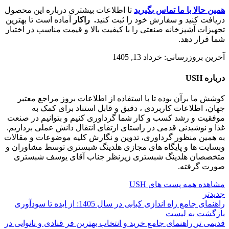
همین حالا با ما تماس بگیرید
تا اطلاعات بیشتری درباره این محصول
دریافت کنید و سفارش خود را ثبت کنید
. راکار
آماده است تا بهترین
تجهیزات آشپزخانه صنعتی را با کیفیت بالا و قیمت مناسب در اختیار
شما قرار دهد.
آخرین بروزرسانی: خرداد 13, 1405
درباره USH
کوشش ما برآن بوده تا با استفاده از اطلاعات بروز مراجع معتبر
جهان، اطلاعات کاربردی ، دقیق و قابل استناد برای کمک به
موفقیت و رشد کسب و کار شما گرداوری کنیم و بتوانیم در صنعت
غذا و نوشیدنی قدمی در راستای ارتقای انتقال دانش عملی برداریم.
به همین منظور گرداوری، تدوین و نگارش کلیه موضوعات و مقالات
وبسایت ها و پایگاه های مجازی هلدینگ شبستری توسط مشاوران و
متخصصان هلدینگ شبستری زیرنظر جناب آقای یوسف شبستری
صورت گرفته.
مشاهده همه پست های USH
جدیدتر
راهنمای جامع راه اندازی کبابی در سال 1405: از ایده تا سودآوری
بازگشت به لیست
قدیمی تر
راهنمای جامع خرید و انتخاب بهترین فر قنادی و نانوایی در