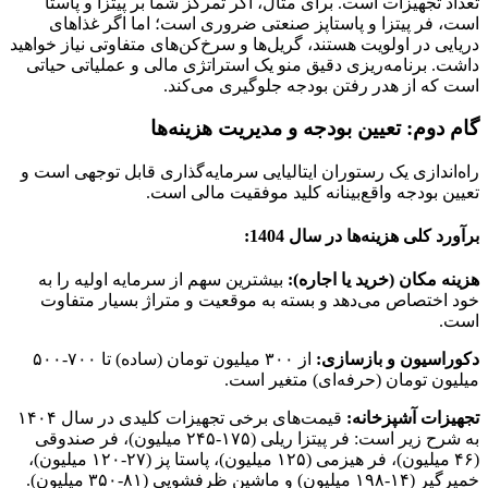
تعداد تجهیزات است. برای مثال، اگر تمرکز شما بر پیتزا و پاستا
است، فر پیتزا و پاستاپز صنعتی ضروری است؛ اما اگر غذاهای
دریایی در اولویت هستند، گریل‌ها و سرخ‌کن‌های متفاوتی نیاز خواهید
داشت. برنامه‌ریزی دقیق منو یک استراتژی مالی و عملیاتی حیاتی
است که از هدر رفتن بودجه جلوگیری می‌کند.
گام دوم: تعیین بودجه و مدیریت هزینه‌ها
راه‌اندازی یک رستوران ایتالیایی سرمایه‌گذاری قابل توجهی است و
تعیین بودجه واقع‌بینانه کلید موفقیت مالی است.
برآورد کلی هزینه‌ها در سال 1404:
هزینه مکان (خرید یا اجاره):
بیشترین سهم از سرمایه اولیه را به
خود اختصاص می‌دهد و بسته به موقعیت و متراژ بسیار متفاوت
است.
دکوراسیون و بازسازی:
از ۳۰۰ میلیون تومان (ساده) تا ۷۰۰-۵۰۰
میلیون تومان (حرفه‌ای) متغیر است.
تجهیزات آشپزخانه:
قیمت‌های برخی تجهیزات کلیدی در سال ۱۴۰۴
به شرح زیر است: فر پیتزا ریلی (۱۷۵-۲۴۵ میلیون)، فر صندوقی
(۴۶ میلیون)، فر هیزمی (۱۲۵ میلیون)، پاستا پز (۲۷-۱۲۰ میلیون)،
خمیرگیر (۱۴-۱۹۸ میلیون) و ماشین ظرفشویی (۸۱-۳۵۰ میلیون).