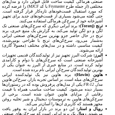
صنعتی هرماگی کیفیت ساخت قابل قبولی دارد و مدل‌های
مختلفی (از جمله طرح Frymaster با کد MJCF) را عرضه کرده
که مورد استقبال فست‌فودهای تازه‌کار قرار گرفته است.
حتی گفته می‌شود بسیاری از فست‌فودهای جدید برای تجهیز
آشپزخانه خود از سرخ‌کن هرماگی استفاده می‌کنند.
ترنج
(Toranj):
برند ایرانی دیگری که سرخ‌کن‌های صنعتی تک
لگن و دو لگن تولید می‌کند. به گزارش یک منبع خبری، برند
ترنج در حال حاضر جزو بهترین سرخ‌کن‌های صنعتی ایرانی
به‌شمار می‌رود. سرخ‌کن‌های ترنج با طراحی بومی‌شده،
کیفیت مناسبی داشته و در مدل‌های مختلف (معمولاً گازی)
ارائه می‌شوند.
البرز
:
شرکت البرز تجهیز نیز از تولیدکنندگان قدیمی تجهیزات
آشپزخانه صنعتی است که سرخ‌کن‌های با دوام و کارآمدی
تولید کرده است. در منابع خبری از البرز به عنوان یکی از
بهترین تولیدکنندگان سرخ‌کن ایرانی نام برده شده است.
هاوین
(Hawin):
برند هاوین نیز یک تولیدکننده ایرانی
سرخ‌کن‌های مبله است. بر اساس تجربه بازار،
سرخ‌کن هاوین
مدل
FR-12
یکی از مدل‌های پرفروش بوده که در رستوران‌ها
بسیار دیده می‌شود. کیفیت ساخت مناسب همراه با قیمت
رقابتی از مزایای هاوین عنوان شده است. برخی از
سرخ‌کن‌های هاوین به ترموستات دیجیتال و شیر تخلیه روغن
مجهز هستند که کاربری آن‌ها را آسان‌تر می‌کند.
رویال و استار
:
این دو برند در بازار ایران به وفور یافت
می‌شوند.
رویال
یک برند ایرانی است که سرخ‌کن‌های صنعتی