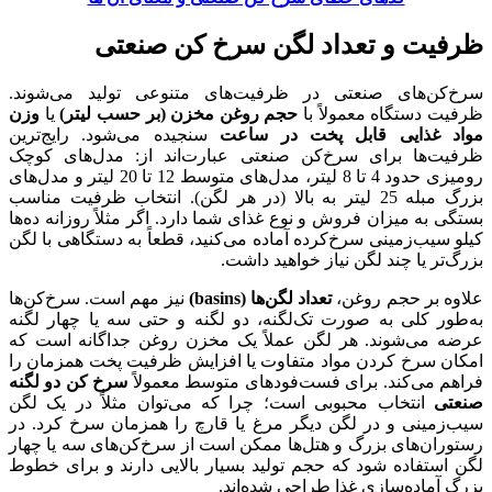
ظرفیت و تعداد لگن سرخ کن صنعتی
سرخ‌کن‌های صنعتی در ظرفیت‌های متنوعی تولید می‌شوند.
ظرفیت دستگاه معمولاً با
حجم روغن مخزن (بر حسب لیتر)
یا
وزن
مواد غذایی قابل پخت در ساعت
سنجیده می‌شود. رایج‌ترین
ظرفیت‌ها برای سرخ‌کن صنعتی عبارت‌اند از: مدل‌های کوچک
رومیزی حدود 4 تا 8 لیتر، مدل‌های متوسط 12 تا 20 لیتر و مدل‌های
بزرگ مبله 25 لیتر به بالا (در هر لگن). انتخاب ظرفیت مناسب
بستگی به میزان فروش و نوع غذای شما دارد. اگر مثلاً روزانه ده‌ها
کیلو سیب‌زمینی سرخ‌کرده آماده می‌کنید، قطعاً به دستگاهی با لگن
بزرگ‌تر یا چند لگن نیاز خواهید داشت.
علاوه بر حجم روغن،
تعداد لگن‌ها
(basins)
نیز مهم است. سرخ‌کن‌ها
به‌طور کلی به صورت تک‌لگنه، دو لگنه و حتی سه یا چهار لگنه
عرضه می‌شوند. هر لگن عملاً یک مخزن روغن جداگانه است که
امکان سرخ کردن مواد متفاوت یا افزایش ظرفیت پخت همزمان را
فراهم می‌کند. برای فست‌فودهای متوسط معمولاً
سرخ کن دو لگنه
صنعتی
انتخاب محبوبی است؛ چرا که می‌توان مثلاً در یک لگن
سیب‌زمینی و در لگن دیگر مرغ یا قارچ را همزمان سرخ کرد. در
رستوران‌های بزرگ و هتل‌ها ممکن است از سرخ‌کن‌های سه یا چهار
لگن استفاده شود که حجم تولید بسیار بالایی دارند و برای خطوط
بزرگ آماده‌سازی غذا طراحی شده‌اند.