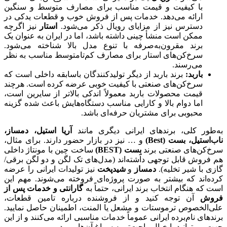
با کیفیت و قیمت مناسب برای مصارف متوسط و سنگین
ارائه می‌دهد. خدمات پس از فروش خوب و قطعات یدکی در
دسترس نیز از مزایای رویال ذکر می‌شود.
استار
نیز اگرچه
ممکن است منشأ چینی داشته باشد، اما در ایران به عنوان یک
برند مقرون‌به‌صرفه با تنوع مدل بالا شناخته می‌شود.
سرخ‌کن‌های استار برای مصارف کم‌تا‌متوسط مناسب به نظر
می‌رسند.
باربد
:
برند باربد از دیگر تولیدکنندگان باسابقه داخلی است که
سرخ‌کن‌های صنعتی با کیفیت خوبی عرضه کرده است. هرچند
قیمت محصولات باربد معمولاً اندکی بالاتر از سایرین است،
اما دوام بالا و کارایی مناسب دستگاه‌هایش باعث شده گزینه
محبوبی برای مشتریان حرفه‌ای باشد.
به‌طور کلی، برندهای ایرانی دیگری مانند
آریا استیل، دمساز،
ناب‌استیل، بست
(Best)
و … نیز در بازار حضور دارند. برای مثال،
سرخ‌کن‌های صنعتی برند
بِست
(BEST)
ساخت چین با مونتاژ داخلی
هم فروش قابل توجهی داشته‌اند (مدل‌های تک لگن و دو لگن برقی/
گازی با شیر تخلیه).
دمساز
و
شیدپخت
نیز تولیدات ایرانی را عرضه
کرده‌اند که بیشتر به صورت پروژه‌ای فروخته می‌شوند. مهم این
است که هنگام انتخاب برند ایرانی، حتماً به
گارانتی و خدمات پس از
فروش
آن توجه کنید و از فروشنده درباره تامین قطعات،
علی‌الخصوص ترموستات و مشعل یا المنت، اطمینان حاصل نمایید.
برندهای نام‌برده ایرانی عموماً خدمات مناسبی ارائه می‌کنند و از این
جهت می‌توانید با خیال راحت‌تر به سراغ آن‌ها بروید.