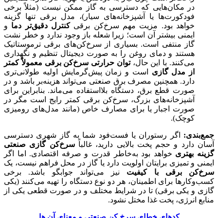
در مکان‌هایی که دسترسی به گاز ممکن نیست (مثلاً برخی
فودکورت‌ها یا آشپزخانه‌های سیار)، مدل برقی تنها گزینه
خواهد بود. مزیت مهم سرخ‌کن برقی
کنترل دقیق‌تر دما
و
ایمنی بیشتر آن است؛ زیرا شعله باز وجود ندارد و خطر نشت
گاز منتفی است. بسیاری از سرخ‌کن‌های برقی ترموستاتیک
هستند و دمای روغن را به صورت دیجیتال تنظیم و نگهداری
می‌کنند. با این حال،
توان حرارتی سرخ‌کن برقی معمولاً کمتر
از مدل گازی
است و زمان پیش‌گرمایش اولیه طولانی‌تری
دارد. همچنین مصرف برق صنعتی می‌تواند هزینه‌بر باشد و در
صورت قطع برق، دستگاه بلااستفاده می‌ماند. بنابراین برای
آشپزخانه‌های بزرگ، سرخ‌کن برقی کمتر رایج است مگر در
صورت اجبار یا برای مصارف خاص (مانند مدل‌های رومیزی
کوچک).
جمع‌بندی
:
اگر رستوران یا فست‌فود شما به گاز شهری دسترسی
آسان دارد و حجم پخت بالایی دارید، غالباً
سرخ‌کن گازی صنعتی
گزینه بهتری
خواهد بود به‌خاطر قدرت و صرفه اقتصادی. اما اگر
ایمنی و تمیزی برایتان اولویت دارد یا گاز در محل فراهم نیست، یک
سرخ‌کن برقی با کیفیت
نیز می‌تواند جوابگو باشد. برخی
کسب‌وکارها برای اطمینان، هر دو نوع دستگاه را تهیه می‌کنند (یکی
گازی و یکی برقی) تا در شرایط مختلف و در صورت قطعی یکی از
منابع انرژی، پخت غذا مختل نشود.
کدهای خطای سرخ کن صنعتی و معنای آن ها