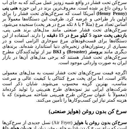
سرخ‌کن تحت فشار در واقع شبیه زودپز عمل می‌کند که به جای آب
با روغن داغ پر شده است. معروف‌ترین برند در این حوزه
هنی پنی
(Henny Penny)
آمریکا است که سرخ‌کن‌های تحت فشار را برای
اولین بار طراحی و عرضه کرد. ظرفیت این دستگاه‌ها معمولاً بر
اساس تعداد مرغ (مثلاً ۴ یا ۸ تکه مرغ در هر پخت) سنجیده می‌شود.
سرخ‌کن‌های تحت فشار صنعتی مانند مدل‌های برند هنی پنی،
بازدهی پخت حدود 5 کیلو مرغ در 15 دقیقه
را دارند. استفاده از این
دستگاه‌ها برای فست‌فودهای مرغ سوخاری الزامی است و در
بسیاری از رستوران‌های زنجیره‌ای دنیا استاندارد شده‌اند. برندهای
دیگری مانند
بروستر
(Broaster)
و
BKI
نیز از تولیدکنندگان مطرح
سرخ‌کن‌های تحت فشار هستند که برخی مدل‌های آن‌ها در بازار
ایران به صورت وارداتی موجود است.
اگرچه قیمت سرخ‌کن‌های تحت فشار نسبت به مدل‌های معمولی
بالاتر است، اما برای پخت مرغ کنتاکی با کیفیت عالی و سرعت
مناسب، بهترین گزینه محسوب می‌شوند. شایان ذکر است
شرکت‌های ایرانی نیز نمونه‌های طرح هنی‌پنی را تولید کرده‌اند
(معمولاً با عنوان
سرخ‌کن طرح هنی‌پنی
شناخته می‌شوند) که با
هزینه کمتر نیاز این کسب‌وکارها را تأمین می‌کنند.
سرخ کن بدون روغن (هواپز صنعتی)
سرخ‌کن بدون روغن یا هواپز
(Air Fryer) نسل جدیدی از سرخ‌کن‌ها
است که برای سرخ کردن غذا به جای روغن زیاد، از
جریان هوای داغ