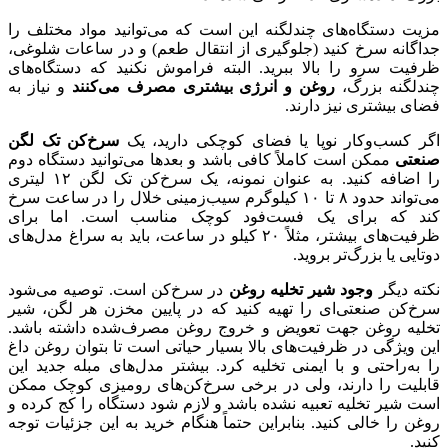
مزیت دستگاه‌های چندلگنه این است که می‌توانید مواد مختلف را
جداگانه سرخ کنید (جلوگیری از انتقال طعم) و در ساعات شلوغی،
ظرفیت سرو را بالا ببرید. البته فراموش نکنید که دستگاه‌های
چندلگنه بزرگ،
روغن و انرژی بیشتری مصرف می‌کنند
و نیاز به
فضای بیشتری نیز دارند.
اگر کسب‌وکار نوپا یا فضای کوچکی دارید، یک
سرخ‌کن تک لگن
صنعتی
ممکن است کاملاً کافی باشد و بعدها می‌توانید دستگاه دوم
را اضافه کنید. به عنوان نمونه، یک سرخ‌کن تک لگن ۱۲ لیتری
می‌تواند حدود ۸ تا ۱۰ کیلوگرم سیب‌زمینی خلال را در ساعت سرخ
کند که برای یک فست‌فود کوچک مناسب است. اما برای
ظرفیت‌های بیشتر، مثلاً ۲۰ کیلو در ساعت، باید به سراغ مدل‌های
دوتایی یا بزرگ‌تر بروید.
نکته دیگر
وجود شیر تخلیه روغن
در سرخ‌کن است. توصیه می‌شود
سرخ‌کن صنعتی‌ای را تهیه کنید که در پایین مخزن هر لگن، شیر
تخلیه روغن جهت تعویض و خروج روغن مصرف‌شده داشته باشد.
این ویژگی در ظرفیت‌های بالا بسیار حیاتی است تا بتوان روغن داغ
را به‌راحتی و با ایمنی تخلیه کرد. بیشتر مدل‌های مبله جدید این
قابلیت را دارند، ولی در برخی سرخ‌کن‌های رومیزی کوچک ممکن
است شیر تخلیه تعبیه نشده باشد و لازم شود دستگاه را کج کرده و
روغن را خالی کنید. بنابراین حتماً هنگام خرید به این جزئیات توجه
کنید.