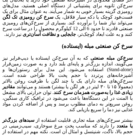
سرخ‌کن ثانویه برای پشتیبانی از دستگاه اصلی هستید، مدل‌های
رومیزی گزینه بسیار خوبی به شمار می‌آیند. به عنوان مثال برای یک
فست‌فود کوچک یا دکه سیار فلافل، یک
سرخ کن رومیزی تک لگن
می‌تواند نیاز شما را برآورده کند. بسیاری از سرخ‌کن‌های رومیزی
صنعتی قادرند تا حدود 6 الی 12 کیلوگرم محصول را در ساعت سرخ
کنند و به علت ابعاد کوچک‌تر،
جابجایی و نظافت آسان‌تری
نیز دارند.
سرخ کن صنعتی مبله (ایستاده)
سرخ‌کن مبله صنعتی
که به آن سرخ‌کن ایستاده یا دیپ‌فرایر نیز
می‌گویند، اندازه بزرگ‌تر و پایه‌ای بلند دارد و به صورت زمین‌قرار
(Stand-alone) استفاده می‌شود. این مدل برای رستوران‌ها و
آشپزخانه‌های پرتردد با حجم پخت بالا طراحی شده است.
سرخ‌کن‌های مبله دارای یک یا چند لگن با ظرفیت روغن بالاتر
(معمولاً ۱۵ تا ۳۰ لیتر در هر لگن یا بیشتر) هستند و می‌توانند
مقادیر
زیادی غذا را به‌صورت همزمان سرخ کنند
. توان حرارتی بالای مشعل
یا المنت در این دستگاه‌ها باعث می‌شود در ترافیک کاری سنگین،
روغن سریع‌تر به دمای مطلوب برسد و پس از اضافه کردن مواد
غذایی نیز دما را سریع بازیابی کند.
بیشتر سرخ‌کن‌های مبله تجاری قابلیت استفاده از
سبدهای بزرگ‌تر
یا متعدد
را دارند که مناسب پخت مرغ سوخاری، سیب‌زمینی در
حجم بالا، ناگت، شنیتسل و امثال آن است. نکته مهم در استفاده از