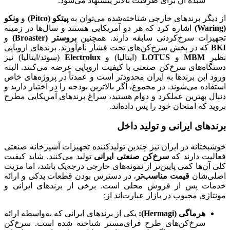
سبده آن برای ظرفیت بالاتر پیشنهاد می‌شود.
از دیگر برندهای خارجی شناخته‌شده می‌توان به
پیتکو
(Pitco)
و
ونکو
(Waring)
اشاره کرد که هر دو آمریکایی هستند و سال‌ها در زمینه
تجهیزات سرخ‌کردنی سابقه دارند. همچنین
بروستر
(Broaster)
و
BKI
که در بخش سرخ‌کن‌های تحت فشار نام‌آورند. برندهای اروپایی
نظیر
MBM
و
LOTUS
(ایتالیا) و
Electrolux
(سوئد/ایتالیا) نیز
دستگاه‌های سرخ‌کن صنعتی با کیفیت اروپایی عرضه می‌کنند. البته
ورود این برندها به ایران محدودتر است و عمدتاً در پروژه‌های خاص
استفاده می‌شوند. در مجموع، اگر بالاترین بودجه را در اختیار دارید و
دنبال بهترین عملکرد و دوام هستید، سراغ برندهای آمریکایی مطرح
بروید که امتحان خود را پس داده‌اند.
برندهای ایرانی و تولید داخل
خوشبختانه در ایران نیز چندین تولیدکننده تجهیزات آشپزخانه صنعتی
فعالیت دارند که
سرخ‌کن صنعتی ایرانی
تولید می‌کنند. شاید کیفیت
کلی آن‌ها کمی پایین‌تر از نمونه‌های خارجی درجه‌یک باشد، اما مزیت
اصلی‌شان
قیمت مناسب‌تر
، در دسترس بودن قطعات یدکی و ارائه
خدمات پس از فروش محلی است. برخی از برندهای ایرانی و
مونتاژی محبوب در بازار عبارت‌اند از:
هرماگی
(Hermagi):
یکی از برندهای ایرانی که به‌واسطه ارائه
سرخ‌کن‌های طرح فرای‌مستر شناخته شده است. سرخ‌کن