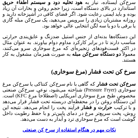
سرخ‌کن ایستاده، نیاز به
هود تخلیه دود و سیستم اطفاء حریق
استاندارد در بالای دستگاه است، زیرا حجم روغن و بخارات آن زیاد
بوده و باید ایمنی رعایت شود. اگر فضای کافی در آشپزخانه دارید و
روزانه مشتریان زیادی را سرویس می‌دهید، یک سرخ‌کن مبله گازی
یا برقی با دو یا سه لگن انتخابی عالی خواهد بود.
این دستگاه‌ها بدنه‌ای از جنس استیل ضدزنگ و عایق‌بندی حرارتی
مناسب دارند تا در برابر کارکرد مداوم دوام بیاورند. به عنوان مثال
در اکثر فست‌فودهای زنجیره‌ای که مرغ سوخاری سرو می‌کنند،
معمولاً
دو دستگاه سرخ‌کن مبله
به صورت همزمان مشغول به کار
هستند.
سرخ کن تحت فشار (مرغ سوخاری)
سرخ‌کن تحت فشار
که گاهی با نام سرخ‌کن کنتاکی یا سرخ‌کن مرغ
سوخاری (Pressure Fryer) شناخته می‌شود، نوعی سرخ‌کن صنعتی
مخصوص طبخ مرغ سوخاری آمریکایی (اصطلاحاً مرغ KFC) است.
این دستگاه‌ روغن را در محفظه‌ای دربسته تحت فشار قرار می‌دهد
و با ترکیب
حرارت و فشار
فرآیند پخت را انجام می‌دهد. نتیجه این
روش، پخت سریع‌تر مرغ در دمای پایین‌تر و با حفظ رطوبت داخل
گوشت است که مرغ سوخاری ترد و آبدار به دست می‌دهد.
نکات مهم در هنگام استفاده از سرخ کن صنعتی