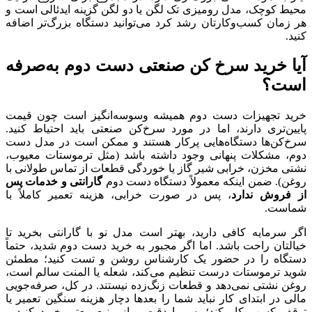
محیط کوچک، مدل رومیزی تک لگن یا دو لگن گزینه ایدئالی است و
هر زمان کسب‌وکارتان رشد کرد می‌توانید دستگاه بزرگ‌تر اضافه
کنید.
آیا خرید سرخ کن صنعتی دست دوم به‌صرفه
است؟
خرید تجهیزات دست دوم همیشه وسوسه‌انگیز است چون قیمت
پایین‌تری دارند، اما در مورد سرخ‌کن صنعتی باید احتیاط کنید.
سرخ‌کن‌ها دستگاه‌هایی پرکار هستند و ممکن است در مدل دست
دوم، مشکلات پنهانی وجود داشته باشد (مثل ترموستات معیوب،
نشتی مخزن، خرابی شیر گاز یا خوردگی قطعات از تماس طولانی با
روغن). ضمن اینکه معمولاً دستگاه دست دوم
گارانتی و خدمات پس
از فروش ندارد
، پس در صورت خرابی، هزینه تعمیر کاملاً با
شماست.
اگر سرمایه کافی دارید، بهتر است مدل نو با گارانتی بخرید تا
خیالتان راحت باشد. اما اگر مجبور به خرید دست دوم شدید، حتماً
دستگاه را در حضور یک کارشناس روشن و تست کنید؛ مطمئن
شوید ترموستات درست تنظیم می‌کند، شعله یا المنت سالم است،
روغن نشتی نمی‌دهد و قطعات زنگ‌زده نیستند. در کل، صرفه‌جویی
مالی در ابتدای کار نباید شما را بعدها دچار هزینه سنگین تعمیر یا
توقف کسب‌وکار کند؛ پس با دقت و از منبع معتبر خرید کنید و