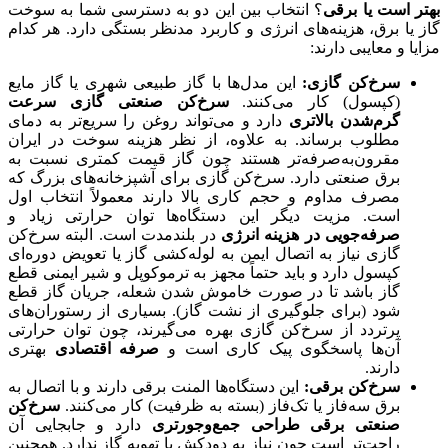
بهتر است یا برقی
؟ انتخاب بین این دو به دسترسی شما به سوخت
گاز یا برق، هزینه‌های انرژی و کاربرد مدنظر بستگی دارد. هر کدام
مزایا و معایبی دارند:
سرخ‌کن گازی
:
این مدل‌ها با گاز طبیعی شهری یا گاز مایع
(کپسول) کار می‌کنند.
سرخ‌کن صنعتی گازی سرعت
گرم‌شدن بالاتری
دارد و می‌تواند روغن را سریع‌تر به دمای
مطلوب برساند. به علاوه، از نظر هزینه سوخت در ایران
مقرون‌به‌صرفه‌تر هستند چون گاز قیمت کمتری نسبت به
برق صنعتی دارد. سرخ‌کن گازی برای آشپزخانه‌های بزرگ که
مصرف مداوم و حجم کاری بالا دارند معمولاً انتخاب اول
است. مزیت دیگر این دستگاه‌ها توان حرارتی زیاد و
صرفه‌جویی در هزینه انرژی
در بلندمدت است. البته سرخ‌کن
گازی نیاز به اتصال ایمن به لوله‌کشی گاز یا تعویض دوره‌ای
کپسول دارد و باید حتماً مجهز به ترموکوپل و شیر ایمنی قطع
گاز باشد تا در صورت خاموش شدن شعله، جریان گاز قطع
شود (برای جلوگیری از نشت گاز). بسیاری از رستوران‌های
پرتردد از سرخ‌کن گازی بهره می‌گیرند، چون توان حرارتی
آن‌ها پاسخگوی پیک کاری است و
صرفه اقتصادی
بهتری
دارند.
سرخ‌کن برقی
:
این دستگاه‌ها المنت برقی دارند و با اتصال به
برق سه‌فاز یا تک‌فاز (بسته به ظرفیت) کار می‌کنند.
سرخ‌کن
صنعتی برقی طراحی جمع‌وجورتری
دارد و جابجایی آن
راحت‌تر است چون نیاز به دودکش یا تهویه گاز ندارد. همچنین