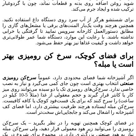
شوید روغن اضافه روی بدنه و قطعات نماند، چون با گردوغبار
ترکیب شده و ایجاد جرم می‌کند.
برای شستشو هرگز از آب سرد روی دستگاه داغ استفاده نکنید.
همچنین هرچند وقت یک‌بار المنت‌های برقی یا مشعل‌های گازی را
مطابق دستورالعمل کارخانه سرویس نمایید تا گرفتگی یا خرابی
نداشته باشند. با رعایت این موارد، دستگاه شما عمر طولانی‌تری
خواهد داشت و کیفیت غذاها نیز بهتر حفظ می‌شود.
برای فضای کوچک، سرخ کن رومیزی بهتر
است یا مبله؟
اگر آشپزخانه شما فضای محدودی دارد، عموماً
سرخ‌کن رومیزی
صنعتی
انتخاب بهتری است چون جای کمی می‌گیرد و نیاز به نصب
خاصی ندارد. سرخ‌کن‌های رومیزی تک یا دو سبده می‌توانند روی میز
کار یا کانتر قرار گیرند و حجم معقولی از غذا (مثلاً 5-10 کیلو در
ساعت) را سرخ کنند که برای یک فست‌فود کوچک یا کافه کافیست.
سرخ‌کن مبله ایستاده هرچند ظرفیت بیشتری دارد، اما فضای کف
آشپزخانه را اشغال می‌کند و جابجایی‌اش سخت‌تر است.
در فضای کوچک همچنین تهویه را در نظر بگیرید – یک سرخ‌کن
رومیزی را می‌توانید زیر هود معمولی قرار دهید، ولی سرخ‌کن مبله
نیاز به هود صنعتی بزرگ‌تری دارد. در مجموع برای شروع در یک