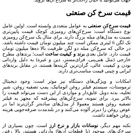
قیمت سرخ کن صنعتی
قیمت سرخ‌کن صنعتی
به عوامل متعددی وابسته است. اولین عامل
نوع دستگاه است: سرخ‌کن‌های رومیزی کوچک قیمت پایین‌تری
نسبت به مدل‌های مبله بزرگ دارند. برای مثال یک سرخ‌کن رومیزی
تک لگن 6 لیتری ممکن است چند میلیون تومان قیمت داشته باشد،
در حالی که سرخ‌کن مبله دو لگن ظرفیت بالا ده‌ها میلیون تومان
قیمت دارد. عامل بعدی
برند و کیفیت ساخت
است؛ برندهای مطرح
خارجی (مثل هنی‌پنی، فرای‌مستر، دین و غیره) به دلیل وارداتی
بودن و کیفیت عالی، گران‌ترین گزینه‌ها هستند. در مقابل برندهای
ایرانی و چینی قیمت مناسب‌تری دارند.
امکانات و ویژگی‌های دستگاه نیز موثر است: وجود دیجیتال
ترموستات، سیستم فیلتر روغن اتوماتیک، پمپ تصفیه روغن، شیر
تخلیه، بدنه دوبل عایق‌دار و مواردی از این دست می‌تواند قیمت را
بالاتر ببرد. برای نمونه، سرخ‌کن‌های پیشرفته که مجهز به فیلتر
تصفیه روغن هستند معمولا از مدل‌های ساده‌تر گران‌ترند اما در
عوض روغن را دیرتر آلوده می‌کنند و در بلندمدت صرفه‌جویی هزینه
روغن خواهند داشت.
نکته مهم دیگر،
نوسانات بازار و نرخ ارز
است. چون بسیاری از
سرخ‌کن‌های موجود (یا قطعات آن‌ها) وارداتی هستند، بالا رفتن