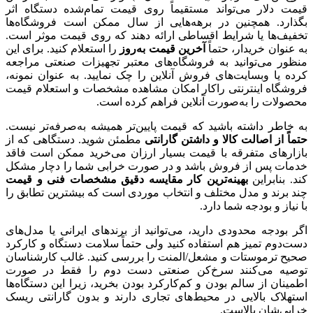
قیمت دلار می‌تواند مستقیماً روی قیمت تمام‌شده دستگاه اثر
بگذارد. همچنین در برهه‌هایی از سال ممکن است فروشگاه‌ها
تخفیف‌ها یا شرایط اقساطی ارائه دهند که روی قیمت موثر است.
به عنوان خریدار، حتماً
آخرین قیمت به‌روز
را استعلام کنید. برای این
منظور می‌توانید به فروشگاه‌های معتبر تجهیزات صنعتی مراجعه
کرده یا وبسایت‌های فروش آنلاین را چک نمایید. به عنوان نمونه،
فروشگاه اینترنتی راکار امکان مشاهده مشخصات و استعلام قیمت
محصولات را به‌صورت آنلاین فراهم کرده است.
به خاطر داشته باشید که قیمت پایین‌تر همیشه به‌صرفه‌تر نیست.
حتماً از اصالت کالا و داشتن گارانتی
مطمئن شوید. دستگاهی که از
بازارهای متفرقه با قیمت بسیار ارزان می‌خرید ممکن است فاقد
خدمات پس از فروش باشد و در صورت خرابی شما را دچار مشکل
کند. بنابراین
بهینه‌ترین کار مقایسه دقیق مشخصات فنی و قیمت
چند برند و مدل مختلف و انتخاب موردی است که بیشترین تطابق را
با نیاز و بودجه شما دارد.
اگر بودجه محدودی دارید، می‌توانید از برندهای ایرانی یا مدل‌های
دست‌دوم تمیز هم استفاده کنید ولی حتماً سلامت دستگاه و کارکرد
صحیح ترموستات و مشعل/المنت را بررسی کنید. غالب کارشناسان
توصیه می‌کنند سرخ‌کن صنعتی دست دوم را فقط در صورت
اطمینان از سالم بودن و کم‌کارکرد بودن بخرید، زیرا این دستگاه‌ها
استهلاک بالایی در محیط‌های تجاری دارند و بدون گارانتی ریسک
خرابی‌شان بالاست.