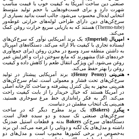
صنعتی دین ساخت آمریکا به کیفیت خوب با قیمت مناسب
شهرت دارد و برای فست‌فودهایی با حجم تولید متوسط
انتخابی ایده‌آل محسوب می‌شود. جالب است بدانید بسیاری از
سرخ‌کن‌های دین دارای طراحی لوله‌های حرارتی غوطه‌ور
(Thermo-tube) هستند که به بازیابی سریع حرارت روغن کمک
می‌کند.
امپریال
(Imperial):
یک برند آمریکایی نوآور که سرخ‌کن‌های
ایستاده تجاری با کیفیت بالا ارائه می‌کند. دستگاه‌های امپریال
به داشتن منطقه سرد وسیع در مخزن روغن (برای جمع‌آوری
خرده‌های غذا) مشهورند که مانع سوختن ذرات و افزایش عمر
روغن می‌شود. این ویژگی انتقال طعم را کاهش داده و کیفیت
روغن را بهتر حفظ می‌کند.
هنی‌پنی
(Henny Penny):
برند آمریکایی پیشتاز در تولید
سرخ‌کن‌های تحت فشار و معمولی است. تمام سرخ‌کن‌های
هنی‌پنی مجهز به پنل کنترل پیشرفته و ساخت کارخانه اصلی
در آمریکا هستند که خیال خریدار را از بابت کیفیت راحت
می‌کند. اگر به فکر راه‌اندازی خط مرغ سوخاری هستید،
هنی‌پنی یک انتخاب مطمئن در دنیاست.
بِیکرز
(Bakers):
یک برند مطرح دیگر که در ساخت
سرخ‌کن‌های صنعتی تک سبده و دو سبده فعال است.
دستگاه‌های سرخ‌کن
Bakers
بدنه و قطعات استیل ضدزنگ
داشته و مدل‌های یک لگنه و دوتایی را عرضه می‌کند. این برند
به‌خصوص در برخی کشورها محبوب است و مدل‌های دو