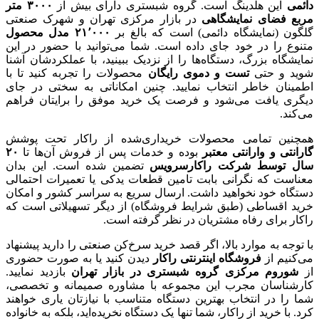
دائمی
این هلدینگ است. گروه شبستری دارای بیش از
۳۰۰۰
متر
مربع فضای نمایشگاهی
در بازار مرکزی تهران و شهرک صنعتی
گلگون (نمایشگاه دائمی) است که بالغ بر
۰۰۰
٬
۲۱
مدل محصول
متنوع را در خود جای داده است. شما می‌توانید با حضور در این
نمایشگاه بزرگ، دستگاه‌ها را از نزدیک ببینید، با عملکردشان آشنا
شوید و حتی
تست و دموی رایگان
محصولات را تجربه کنید تا با
اطمینان خاطر انتخاب نمایید. چنین امکاناتی به سختی در جای
دیگری یافت می‌شود و فرصت یک خرید موفق را برایتان فراهم
می‌کند.
همچنین تمامی محصولات خریداری‌شده از راکار تحت پوشش
گارانتی و وارانتی معتبر
بوده و خدمات پس از فروش آن‌ها تا
۲۰
سال توسط شرکت راکار‌سرویس
تضمین شده است. این بدان
معناست که نگرانی بابت تامین قطعات یدکی یا تعمیرات احتمالی
دستگاه خود نخواهید داشت. ارسال سریع به سراسر کشور و امکان
خرید اقساطی (طبق شرایط فروشگاه) از دیگر تسهیلاتی است که
راکار برای رفاه مشتریان در نظر گرفته است.
با توجه به موارد بالا، اگر قصد خرید سرخ‌کن صنعتی را دارید پیشنهاد
می‌کنیم از
فروشگاه اینترنتی راکار
دیدن کنید یا به صورت حضوری
از
شوروم مرکزی گروه شبستری در بازار تهران
بازدید نمایید.
کارشناسان مجرب این مجموعه با مشاوره صمیمانه و تخصصی،
شما را در انتخاب بهترین دستگاه متناسب با نیازتان یاری خواهند
کرد. با خرید از راکار، شما تنها یک دستگاه نخریده‌اید، بلکه به خانواده