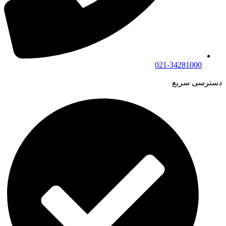
021-34281000
دسترسی سریع