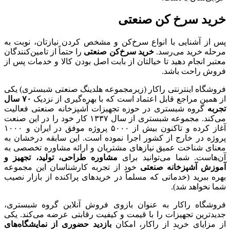
خرید سرخ کن صنعتی
پس از آشنایی با انواع سرخ‌کن و مشخص کردن نیازتان، نوبت به
مرحله خرید می‌رسد.
خرید سرخ‌کن صنعتی
را حتماً از تامین‌کنندگان
معتبر انجام دهید تا خیالتان از بابت اصل بودن کالا و خدمات پس از
فروش راحت باشد.
فروشگاه اینترنتی راکار (زیرمجموعه هلدینگ صنعتی شبستری) یکی
از همین مراجع قابل اعتماد است که با بهره‌گیری از نزدیک
۷۰
سال
تجربه
گروه شبستری در حوزه تجهیزات آشپزخانه صنعتی فعالیت
می‌کند. مجموعه شبستری از سال ۱۳۳۷ کار خود را در این صنعت
آغاز کرده و تاکنون بیش از ۵۰۰۰ پروژه موفق در ایران و ۱۰۰۰
پروژه در خارج از کشور اجرا نموده است. این سابقه درخشان به
معنای شناخت عمیق نیازهای مشتریان و ارائه مشاوره تخصصی به
آن‌هاست. شما می‌توانید برای
مشاوره طراحی، تولید، تجهیز و
آموزش آشپزخانه صنعتی
خود از تجربه کارشناسان این مجموعه
بهره ببرید (خدماتی که مسلماً در خریدهای پراکنده از بازار نصیب
شما نخواهد شد).
فروشگاه راکار به عنوان بازوی فروش آنلاین گروه شبستری،
جدیدترین تجهیزات را با قیمت و کیفیت رقابتی عرضه می‌کند. یکی
از مزایای خرید از راکار، امکان
بازدید حضوری از نمایشگاه‌های