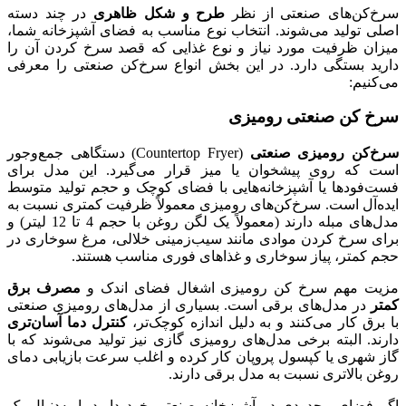
سرخ‌کن‌های صنعتی از نظر
طرح و شکل ظاهری
در چند دسته
اصلی تولید می‌شوند. انتخاب نوع مناسب به فضای آشپزخانه شما،
میزان ظرفیت مورد نیاز و نوع غذایی که قصد سرخ کردن آن را
دارید بستگی دارد. در این بخش انواع سرخ‌کن صنعتی را معرفی
می‌کنیم:
سرخ کن صنعتی رومیزی
سرخ‌کن رومیزی صنعتی
(Countertop Fryer) دستگاهی جمع‌وجور
است که روی پیشخوان یا میز قرار می‌گیرد. این مدل برای
فست‌فودها یا آشپزخانه‌هایی با فضای کوچک و حجم تولید متوسط
ایده‌آل است. سرخ‌کن‌های رومیزی معمولاً ظرفیت کمتری نسبت به
مدل‌های مبله دارند (معمولاً یک لگن روغن با حجم 4 تا 12 لیتر) و
برای سرخ کردن موادی مانند سیب‌زمینی خلالی، مرغ سوخاری در
حجم کمتر، پیاز سوخاری و غذاهای فوری مناسب هستند.
مزیت مهم سرخ‌ کن رومیزی اشغال فضای اندک و
مصرف برق
کمتر
در مدل‌های برقی است. بسیاری از مدل‌های رومیزی صنعتی
با برق کار می‌کنند و به دلیل اندازه کوچک‌تر،
کنترل دما آسان‌تری
دارند. البته برخی مدل‌های رومیزی گازی نیز تولید می‌شوند که با
گاز شهری یا کپسول پروپان کار کرده و اغلب سرعت بازیابی دمای
روغن بالاتری نسبت به مدل برقی دارند.
اگر فضای محدودی در آشپزخانه صنعتی خود دارید یا به‌دنبال یک