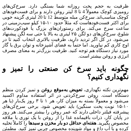
ظرفیت به حجم پخت روزانه شما بستگی دارد. سرخ‌کن‌های
رومیزی کوچک معمولاً 4 تا 8 لیتر روغن دارند و برای فست‌فودهای
کوچک مناسب‌اند. سرخ‌کن مبله متوسط 12 تا 20 لیتری گزینه خوبی
برای اکثر فست‌فودهاست که مثلاً حدود ۱۰-۱۵ کیلو سیب‌زمینی در
ساعت سرخ می‌کند. برای رستوران‌های بزرگ یا فودکورت‌های
شلوغ، سرخ‌کن‌های دو لگن ۲۵ لیتری به بالا یا حتی سه لگن پیشنهاد
می‌شود. در کل اگر تردید دارید، ظرفیت بالاتری انتخاب کنید تا در
اوج کاری کم نیاورید. اما حتماً به فضای آشپزخانه و توان برق یا گاز
مورد نیاز دستگاه هم توجه کنید. ظرفیت بزرگ‌تر به معنای مصرف
انرژی و روغن بیشتر است.
چگونه باید سرخ کن صنعتی را تمیز و
نگهداری کنیم؟
مهم‌ترین نکته نگهداری،
تعویض به‌موقع روغن
و تمیز کردن منظم
دستگاه است. روغن سرخ‌کردنی در اثر استفاده مداوم اکسید
می‌شود و معمولاً بسته به میزان کار، هر ۱ تا ۳ روز یک‌بار (یا هر
۱۰-۱۵ نوبت پخت سنگین) باید تعویض شود. برخی سرخ‌کن‌های
پیشرفته فیلتر داخلی دارند که عمر روغن را بیشتر می‌کنند. هر روز
در پایان کار، ذرات باقیمانده غذا را از روغن با یک توری یا ملاقه
مخصوص بگیرید.
هفته‌ای حداقل دو بار مخزن و سبدها
را کاملاً تخلیه
کرده و با آب داغ و مواد شوینده مخصوص چربی تمیز کنید. مطمئن