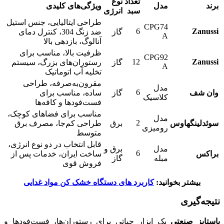
تعداد
نوع
برند
مدل
ویژگی‌های کلیدی
سبد
انرژی
طراحی ایتالیایی، جنس استیل
CPG74
6
Zanussi
گاز
ضد زنگ 304، کنترل دمای
A
آنالوگ، بازدهی بالا
ظرفیت بالا، مناسب برای
CPG92
12
Zanussi
گاز
رستوران‌های بزرگ، سیستم
A
تخلیه آب اتوماتیک
مقرون‌به‌صرفه، طراحی
مدل
6
وان شف
گاز
ساده، مناسب برای
کلاسیک
فست‌فودها و کافه‌ها
مناسب برای فضاهای کوچک،
مدل
2
سوئدلینگهاوس
برق
طراحی کم‌جا، مصرف برق
رومیزی
متوسط
قابل انتخاب در دو نوع انرژی،
مدل
برق و
6
براکس
ساخت ایران، خدمات پس از
مبله
گاز
فروش قوی
بیشتر بخوانید:
کاربرد های دستگاه خشک کن مواد غدایی
نتیجه‌گیری
پاستاپز صنعتی
یک ابزار حیاتی برای رستوران‌ها، فست‌فودها و