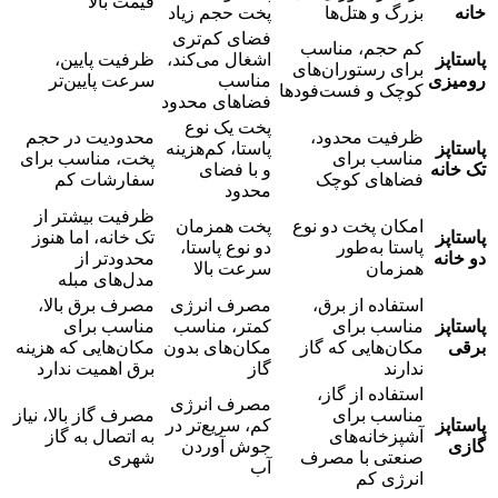
قیمت بالا
خانه
بزرگ و هتل‌ها
پخت حجم زیاد
فضای کم‌تری
کم حجم، مناسب
پاستاپز
اشغال می‌کند،
ظرفیت پایین،
برای رستوران‌های
رومیزی
مناسب
سرعت پایین‌تر
کوچک و فست‌فودها
فضاهای محدود
پخت یک نوع
ظرفیت محدود،
محدودیت در حجم
پاستاپز
پاستا، کم‌هزینه
مناسب برای
پخت، مناسب برای
تک خانه
و با فضای
فضاهای کوچک
سفارشات کم
محدود
ظرفیت بیشتر از
امکان پخت دو نوع
پخت همزمان
پاستاپز
تک خانه، اما هنوز
پاستا به‌طور
دو نوع پاستا،
دو خانه
محدودتر از
همزمان
سرعت بالا
مدل‌های مبله
استفاده از برق،
مصرف انرژی
مصرف برق بالا،
پاستاپز
مناسب برای
کمتر، مناسب
مناسب برای
برقی
مکان‌هایی که گاز
مکان‌های بدون
مکان‌هایی که هزینه
ندارند
گاز
برق اهمیت ندارد
استفاده از گاز،
مصرف انرژی
مناسب برای
مصرف گاز بالا، نیاز
پاستاپز
کم، سریع‌تر در
آشپزخانه‌های
به اتصال به گاز
گازی
جوش آوردن
صنعتی با مصرف
شهری
آب
انرژی کم