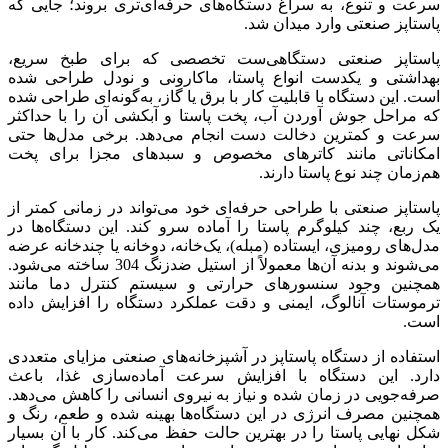
سرعت و تنوع، به سراغ دستگاه‌های حرفه‌ای‌تری بروند؛ جایی که
پاستاپز صنعتی وارد میدان شد.
پاستاپز صنعتی دستگاهی‌ست تخصصی که برای طبخ سریع،
بهداشتی و یکدست انواع پاستا، ماکارونی و نودل طراحی شده
است. این دستگاه با قابلیت کار با برق یا گاز، به‌گونه‌ای طراحی شده
که مراحل جوش آوردن آب، پخت پاستا و آبکشی آن را با حداکثر
سرعت و کمترین دخالت دست انجام می‌دهد. برخی مدل‌ها حتی
امکاناتی مانند کاترهای مخصوص و سبدهای مجزا برای پخت
هم‌زمان چند نوع پاستا دارند.
پاستاپز صنعتی با طراحی حرفه‌ای خود می‌تواند در زمانی کمتر از
یک ربع، چند کیلوگرم پاستا را آماده سرو کند. این دستگاه‌ها در
مدل‌های رومیزی، ایستاده (مبله)، یک‌خانه، دوخانه یا چندخانه عرضه
می‌شوند و بدنه آن‌ها معمولاً از استیل ضدزنگ 304 ساخته می‌شود.
همچنین وجود سنسورهای حرارتی و سیستم کنترل دما مانند
ترموستات آنالوگ، ایمنی و دقت عملکرد دستگاه را افزایش داده
است.
استفاده از دستگاه پاستاپز در آشپزخانه‌های صنعتی مزایای متعددی
دارد. این دستگاه با افزایش سرعت آماده‌سازی غذا، باعث
صرفه‌جویی در زمان شده و نیاز به نیروی انسانی را کاهش می‌دهد.
همچنین مصرف انرژی در این دستگاه‌ها بهینه شده و طعم، رنگ و
شکل نهایی پاستا را در بهترین حالت حفظ می‌کند. کار با آن بسیار