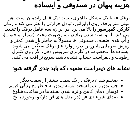
هزینه پنهان در صندوقی و ایستاده
برفک فقط یک مشکل ظاهری نیست؛ یک قاتل راندمان است. هر
میلی متر برفک روی اواپراتور، تبادل حرارتی را بدتر می کند و زمان
کارکرد
کمپرسور
را بالا می برد. در ایران، سه عامل برفک را تشدید
می کند: باز و بسته شدن زیاد درب، رطوبت محیط (شمال و جنوب)،
و آب بندی ضعیف. صندوقی ها معمولاً به خاطر باز شدن کمتر و
ریزش سرمایی پایین تر، دیرتر وارد فاز برفک سنگین می شوند.
ایستاده ها، مخصوصاً در کاربری سرویس دهی، اگر روی کنترل
رطوبت و دیفراست حساب نشده باشد، سریع تر افت می کنند.
نشانه های دیفراست ضعیف که باید جدی گرفته شود
ضخیم شدن برفک در یک سمت بیشتر از سمت دیگر
چسبیدن درب یا سخت بسته شدن به خاطر یخ زدگی فریم
نوسان دمای کابین و نرم شدن بسته ها در ساعات شلوغ
صدای غیرعادی فن (در مدل های فن دار) و برخورد با یخ