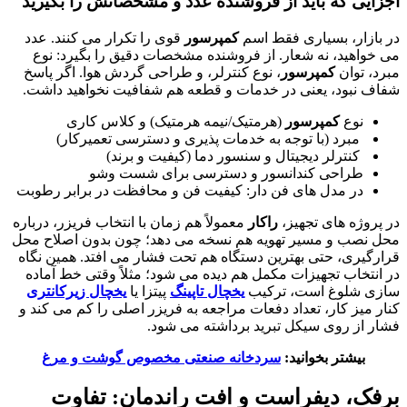
اجزایی که باید از فروشنده عدد و مشخصاتش را بگیرید
در بازار، بسیاری فقط اسم
کمپرسور
قوی را تکرار می کنند. عدد
می خواهید، نه شعار. از فروشنده مشخصات دقیق را بگیرد: نوع
مبرد، توان
کمپرسور
، نوع کنترلر، و طراحی گردش هوا. اگر پاسخ
شفاف نبود، یعنی در خدمات و قطعه هم شفافیت نخواهید داشت.
نوع
کمپرسور
(هرمتیک/نیمه هرمتیک) و کلاس کاری
مبرد (با توجه به خدمات پذیری و دسترسی تعمیرکار)
کنترلر دیجیتال و سنسور دما (کیفیت و برند)
طراحی کندانسور و دسترسی برای شست وشو
در مدل های فن دار: کیفیت فن و محافظت در برابر رطوبت
در پروژه های تجهیز،
راکار
معمولاً هم زمان با انتخاب فریزر، درباره
محل نصب و مسیر تهویه هم نسخه می دهد؛ چون بدون اصلاح محل
قرارگیری، حتی بهترین دستگاه هم تحت فشار می افتد. همین نگاه
در انتخاب تجهیزات مکمل هم دیده می شود؛ مثلاً وقتی خط آماده
سازی شلوغ است، ترکیب
یخچال تاپینگ
پیتزا یا
یخچال زیرکانتری
کنار میز کار، تعداد دفعات مراجعه به فریزر اصلی را کم می کند و
فشار از روی سیکل تبرید برداشته می شود.
بیشتر بخوانید:
سردخانه صنعتی مخصوص گوشت و مرغ
برفک، دیفراست و افت راندمان: تفاوت