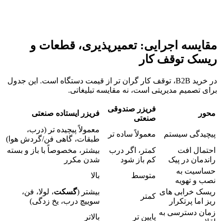
مقایسه اجرایی: تعمیرپذیری، قطعات و
ریسک توقف کار
در خرید B2B، توقف کار گران تر از قیمت دستگاه است. این جدول
برای تصمیم مدیریتی است، نه مقایسه تبلیغاتی.
فریزر صندوقی
محور
فریزر ایستاده صنعتی
صنعتی
معمولاً پیچیده تر (درب،
پیچیدگی سیستم
معمولاً ساده تر
طبقات، گاهی فن/گردش هوا)
احتمال افت
کمتر، اگر درب
بیشتر، مخصوصاً با باز و بسته
راندمان در پیک
کم باز شود
شدن مکرر
حساسیت به
متوسط
بالا
نصب و تهویه
ریسک خرابی های
بیشتر (
گسکت
، لولا، فن،
کمتر
ریز اما پرتکرار
سوییچ درب، یخ زدگی)
زمان دسترسی به
پایین تر
بالاتر