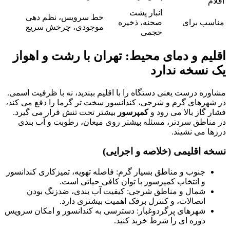
اقلام
انبار پشت
خط سرویس، نظم دهی
مناسب برای
صحنه، ذخیره
موجودی، چرخش سریع
حجمی
اقلیم و دمای محیط: تهران با رشت و اهواز
یک نسخه ندارد
مشاوره درست یعنی دستگاه را با اقلیم ببندید، نه با ظرفیت اسمی.
در شهرهای گرم و شرجی، کندانسور سخت تر گرما را دفع می کند،
فشار گاز بالا می رود و
کمپرسور
بیشتر تحت تنش قرار می گیرد.
در مناطق سردتر، مسئله بیشتر روی میعان، رطوبت و آب بندی
درزها می نشیند.
نسخه اقلیمی (خلاصه و اجرایی)
جنوب و مناطق بسیار گرم: فاصله تهویه، تمیزکاری کندانسور
و انتخاب کمپرسور با توان کافی حیاتی است.
شمال و مناطق شرجی: کیفیت آب بندی، ضدزنگ بودن
اتصالات، و کنترل برفک اهمیت بیشتری دارد.
شهرهای پرگردوغبار: دسترسی به کندانسور و امکان سرویس
دوره ای را شرط خرید کنید.