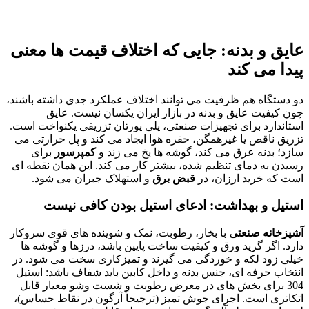
عایق و بدنه: جایی که اختلاف قیمت ها معنی
پیدا می کند
دو دستگاه هم ظرفیت می توانند اختلاف عملکرد جدی داشته باشند،
چون کیفیت عایق و بدنه در بازار ایران یکسان نیست. عایق
استاندارد برای تجهیزات صنعتی، پلی یورتان تزریقی یکنواخت است.
تزریق ناقص یا غیرهمگن، حفره هوا ایجاد می کند و پل حرارتی می
سازد؛ بدنه عرق می کند، گوشه ها یخ می زند و
کمپرسور
برای
رسیدن به دمای تنظیم شده، بیشتر کار می کند. این همان نقطه ای
است که خرید ارزان، در
قبض برق
و استهلاک جبران می شود.
استیل و بهداشت: ادعای استیل بودن کافی نیست
آشپزخانه صنعتی
با بخار، رطوبت، نمک و شوینده های قوی سروکار
دارد. اگر گرید ورق و کیفیت ساخت پایین باشد، درزها و گوشه ها
خیلی زود لکه و خوردگی می گیرند و تمیزکاری سخت می شود. در
انتخاب حرفه ای، جنس بدنه و داخل کابین باید شفاف باشد: استیل
304 برای بخش های در معرض رطوبت و شست وشو معیار قابل
اتکاتری است. اجرای جوش تمیز (ترجیحاً آرگون در نقاط حساس)،