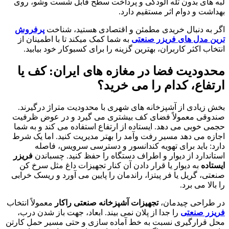
لبه های بدون تله آلودگی و پرداخت سطح قابل شست وشو، روی
بهداشت و دوام اثر مستقیم دارد.
اگر به دنبال خریدی مطمئن و اقتصادی هستید، شناخت
پرفروش
ترین مدل های فریزر صنعتی
به شما کمک میکند تا با اطمینان از
انتخاب اکثر کاربران، بهترین گزینه را برای کسبوکار خود بیابید.
محدودیت فضا در مغازه های ایران: کف یا
ارتفاع، کدام را می خرید؟
بخش زیادی از آشپزخانه های شهری با محدودیت متراژ درگیرند.
صندوقی معمولاً فضای کف بیشتری می گیرد و در عوض ظرفیت
حجمی خوبی می دهد. ایستاده از ارتفاع استفاده می کند و به شما
اجازه می دهد مسیر رفت وآمد را بهتر مدیریت کنید. اما یک شرط
دارد: باید برای تهویه کندانسور و دسترسی سرویس، فاصله
استاندارد از دیوار و اطراف دستگاه را حفظ کنید. چسباندن
فریزر
ایستاده
به دیوار یا قرار دادن آن کنار تجهیزات داغ مثل سرخ کن
صنعتی، گریل یا فر پیتزا، راندمان را پایین می آورد و ریسک خرابی
را بالا می برد.
در طراحی چیدمان،
تجهیزات آشپزخانه صنعتی راکار
معمولاً انتخاب
فریزر صنعتی
را جدا از پلان نمی بیند. ابعاد، جهت باز شدن درب،
محل قرارگیری نسبت به خط آماده سازی و حتی مسیر حمل کارتن