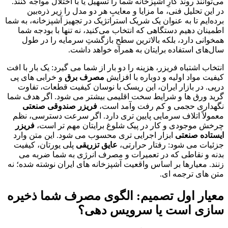
می‌توانند روند کارِ آشپزخانه شما را تسهیل یا با اختلال مواجه کنند.
در این تحلیل فنی، ما مزایا و معایبِ هر دو مدل را زیر ذره‌بین
برده‌ایم تا به عنوان یک شریک استراتژیک در تجهیز آشپزخانه، به شما
اطمینان دهیم دستگاهی که انتخاب می‌کنید، نه تنها با بودجه شما
همخوانی دارد، بلکه بالاترین سطحِ بازگشتِ سرمایه را در طول
سال‌های استفاده برایتان به همراه خواهد داشت.
انتخاب اشتباه فریزر، هزینه را دو بار از شما می گیرد: یک بار با افت
کیفیت مواد اولیه و دوباره با افزایش
مصرف برق
و خرابی های پی
درپی. در بازار ایران، این ریسک با نوسان کیفیت قطعات، تفاوت
گرید ورق ها و شرایط سخت اقلیمی بیشتر می شود. اگر هدف شما
نگهداری حجمی و کم رفت وآمد است،
فریزر صندوقی صنعتی
معمولاً اتلاف سرمایی پایین تری دارد. اگر سرعت دسترسی، نظم
چرخش موجودی و کار در پیک شلوغ برایتان مهم تر است،
فریزر
ایستاده صنعتی
ابزار اجرایی تری محسوب می شود. این متن وارد
جزئیات می شود: رفتار حرارتی،
عایق تزریقی
پلی یورتان، کیفیت
بدنه و نقاطی که در تعمیرات و مصرف انرژی به شما ضربه می
زنند. معیارها بر اساس واقعیت آشپزخانه های ایران نوشته شده؛ نه
متن های ترجمه ای.
معیار اول تصمیم: الگوی مصرف شما ذخیره
سازی است یا سرویس دهی؟