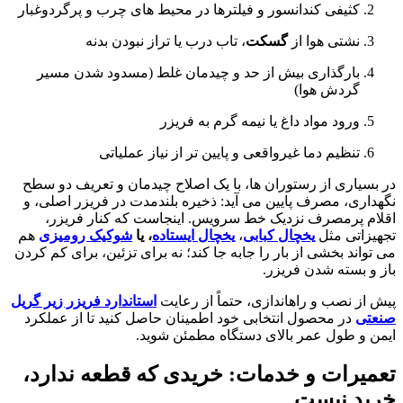
کثیفی کندانسور و فیلترها در محیط های چرب و پرگردوغبار
نشتی هوا از
گسکت
، تاب درب یا تراز نبودن بدنه
بارگذاری بیش از حد و چیدمان غلط (مسدود شدن مسیر
گردش هوا)
ورود مواد داغ یا نیمه گرم به فریزر
تنظیم دما غیرواقعی و پایین تر از نیاز عملیاتی
در بسیاری از رستوران ها، با یک اصلاح چیدمان و تعریف دو سطح
نگهداری، مصرف پایین می آید: ذخیره بلندمدت در فریزر اصلی، و
اقلام پرمصرف نزدیک خط سرویس. اینجاست که کنار فریزر،
تجهیزاتی مثل
یخچال کبابی
،
یخچال ایستاده
، یا
شوکیک رومیزی
هم
می تواند بخشی از بار را جابه جا کند؛ نه برای تزئین، برای کم کردن
باز و بسته شدن فریزر.
پیش از نصب و راهاندازی، حتماً از رعایت
استاندارد فریزر زیر گریل
صنعتی
در محصول انتخابی خود اطمینان حاصل کنید تا از عملکرد
ایمن و طول عمر بالای دستگاه مطمئن شوید.
تعمیرات و خدمات: خریدی که قطعه ندارد،
خرید نیست