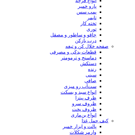
انواع فرچه
پارو خمیر
پمپ سس
تایمر
تخته کار
توری
چاقو و ساطور و مصقل
درب بازکن
صفحه خلال کن و تیغه
قطعات یدکی و مصرفی
دماسنج و ترمومتر
دستکش
رنده
سینی
صافی
ست‌آپ رو میزی
انواع سبد و بسکت
ظرف پیتزا
ظروف سرو
ظروف پخت
انواع بن‌ماری
کیف حمل غذا
پالت و ابزار خمیر
وارمر شکلات