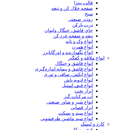
قالب پیتزا
صفحه خلال کن و تیغه
سیخ
زودپز صنعتی
درب بازکن
جای قاشق، چنگال ولیوان
تیغه و صفحه خرد کن
انواع وک و تابه
انواع همزن
انواع نگهدارنده و اورگانایزر
انواع ملاقه و کفگیر
انواع قاشق و چنگال
انواع قاشق و پیمانه اندازه‌گیری
انواع آبکش، صافی و توری
انواع ادویه پاش
انواع قیف استیل
ابزار پخت
آب مرکبات گیر
انواع شیر و شاور صنعتی
ابزار قصابی
انواع سبد و بسکت
انواع سبد ماشین ظرفشویی
کارد و لیسک
قیچی و کاتر