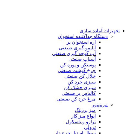
تجهیزات آماده سازی
دستگاه جداکننده استخوان
اره استخوان بر
آبلیمو گیری صنعتی
آب گوجه گیری صنعتی
آسیاب صنعتی
پوستکن و پوره کن
چرخ گوشت صنعتی
خلال کن صنعتی
سبزی خرد کن
سبزی خشک کن
کالباس بر صنعتی
مرغ خرد کن صنعتی
مرینیتور
میز بردینگ
انواع میز کار
ترازو و باسکول
ترولی
سطل استیل چرخ دار