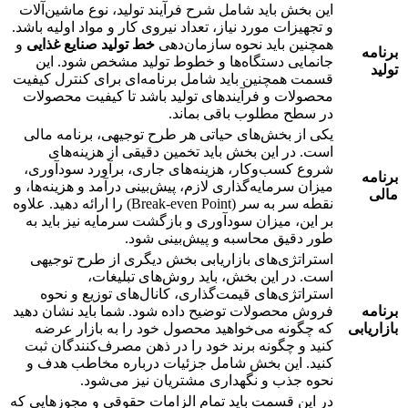
این بخش باید شامل شرح فرآیند تولید، نوع ماشین‌آلات
و تجهیزات مورد نیاز، تعداد نیروی کار و مواد اولیه باشد.
همچنین باید نحوه سازمان‌دهی
خط تولید صنایع غذایی
و
برنامه
جانمایی دستگاه‌ها و خطوط تولید مشخص شود. این
تولید
قسمت همچنین باید شامل برنامه‌ای برای کنترل کیفیت
محصولات و فرآیندهای تولید باشد تا کیفیت محصولات
در سطح مطلوب باقی بماند.
یکی از بخش‌های حیاتی هر طرح توجیهی، برنامه مالی
است. در این بخش باید تخمین دقیقی از هزینه‌های
شروع کسب‌وکار، هزینه‌های جاری، برآورد سودآوری،
برنامه
میزان سرمایه‌گذاری لازم، پیش‌بینی درآمد و هزینه‌ها، و
مالی
نقطه سر به سر (Break-even Point) را ارائه دهید. علاوه
بر این، میزان سودآوری و بازگشت سرمایه نیز باید به
طور دقیق محاسبه و پیش‌بینی شود.
استراتژی‌های بازاریابی بخش دیگری از طرح توجیهی
است. در این بخش، باید روش‌های تبلیغات،
استراتژی‌های قیمت‌گذاری، کانال‌های توزیع و نحوه
برنامه
فروش محصولات توضیح داده شود. شما باید نشان دهید
بازاریابی
که چگونه می‌خواهید محصول خود را به بازار عرضه
کنید و چگونه برند خود را در ذهن مصرف‌کنندگان ثبت
کنید. این بخش شامل جزئیات درباره مخاطب هدف و
نحوه جذب و نگهداری مشتریان نیز می‌شود.
در این قسمت باید تمام الزامات حقوقی و مجوزهایی که