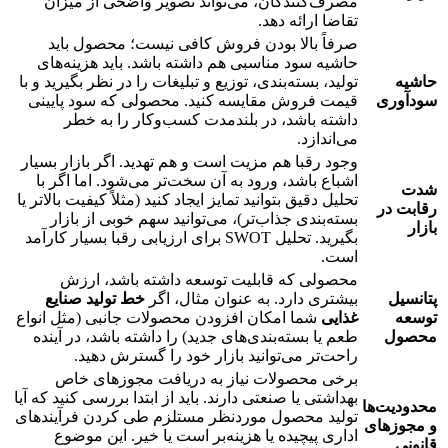
مصرف‌کنندگان، می‌تواند تصویر واضحی از میزان
تقاضا ارائه دهد.
صرفاً بالا بودن فروش کافی نیست؛ محصول باید
حاشیه سود مناسبی هم داشته باشد. باید هزینه‌های
حاشیه
تولید، بسته‌بندی، توزیع و تبلیغات را در نظر بگیرید و با
سودآوری
قیمت فروش مقایسه کنید. محصولی که سود پایینی
داشته باشد، در بلندمدت کسب‌وکار را به خطر
می‌اندازد.
وجود رقبا هم مزیت است و هم تهدید. اگر بازار بسیار
اشباع باشد، ورود به آن سخت‌تر می‌شود. اما اگر با
شدت
تحلیل دقیق بتوانید تمایز ایجاد کنید (مثلاً کیفیت بالاتر یا
رقابت در
بسته‌بندی جذاب‌تر)، می‌توانید سهم خوبی از بازار
بازار
بگیرید. تحلیل SWOT برای ارزیابی رقبا بسیار کارآمد
است.
محصولی که قابلیت توسعه داشته باشد، ارزش
پتانسیل
بیشتری دارد. به عنوان مثال، اگر
خط تولید صنایع
توسعه
غذایی
شما امکان افزودن محصولات جانبی (مثل انواع
محصول
طعم یا بسته‌بندی‌های جدید) را داشته باشد، در آینده
راحت‌تر می‌توانید بازار خود را گسترش دهید.
برخی محصولات نیاز به دریافت مجوزهای خاص
بهداشتی یا صنعتی دارند. باید از ابتدا بررسی کنید که آیا
محدودیت‌ها
تولید محصول موردنظر مستلزم طی کردن فرآیندهای
و مجوزهای
اداری پیچیده یا هزینه‌بر است یا خیر. این موضوع
قانونی